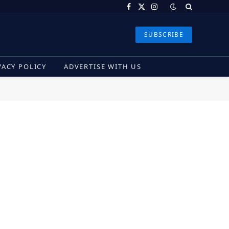
Facebook
X
Instagram
(Twitter)
SUBSCRIBE
VACY POLICY
ADVERTISE WITH US