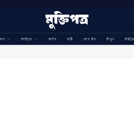
ামত
সাহিত্য
আইন
নারী
যোগ দিন
লিখুন
PRI