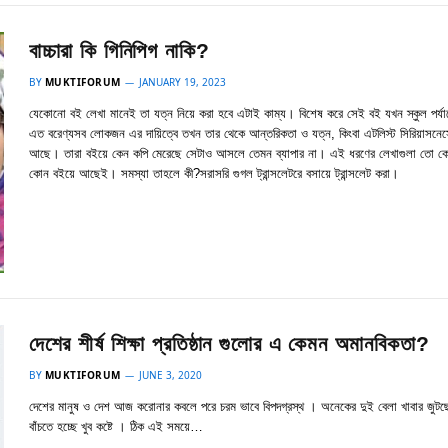
বাচ্চারা কি গিনিপিগ নাকি?
BY
MUKTIFORUM
JANUARY 19, 2023
যেকোনো বই লেখা মানেই তা যত্ন নিয়ে করা হবে এটাই কাম্য। বিশেষ করে সেই বই যখন স্কুল পর্যা
এত বরেণ্যসব লোকজন এর দায়িত্বে তখন তার থেকে আন্তরিকতা ও যত্ন, কিংবা এটলিস্ট সিরিয়াসনে
আছে। তারা বইয়ে কেন কপি মেরেছে সেটাও আসলে তেমন ব্যাপার না। এই ধরণের লেখাগুলা তো ক
কোন বইয়ে আছেই। সমস্যা তাহলে কী?সরাসরি গুগল ট্রান্সলেটরে বসায়ে ট্রান্সলেট করা।
দেশের শীর্ষ শিক্ষা প্রতিষ্ঠান গুলোর এ কেমন অমানবিকতা?
BY
MUKTIFORUM
JUNE 3, 2020
দেশের মানুষ ও দেশ আজ করোনার কবলে পরে চরম ভাবে বিপদগ্রস্থ । অনেকের দুই বেলা খাবার জুটছ
বাঁচতে হচ্ছে খুব কষ্টে । ঠিক এই সময়ে…