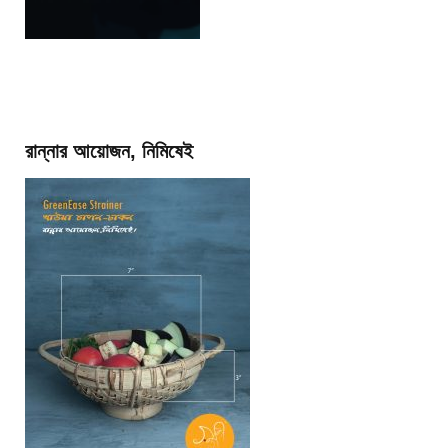
রান্নার আয়োজন, নিমিষেই