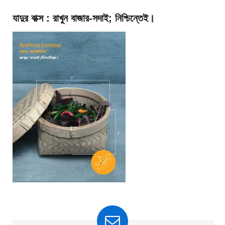
যাদুর বাক্স : রাখুন বাজার-সদাই; নিশ্চিন্তেই।