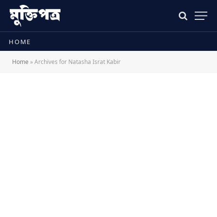
HOME
Home
»
Archives for Natasha Israt Kabir