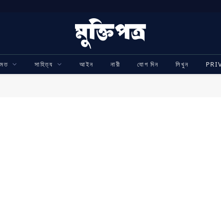
ামত
সাহিত্য
আইন
নারী
যোগ দিন
লিখুন
PRI