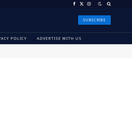
Facebook
X
Instagram
(Twitter)
SUBSCRIBE
VACY POLICY
ADVERTISE WITH US