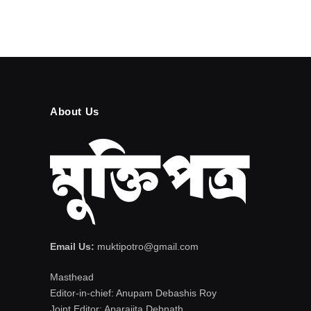
About Us
Email Us:
muktipotro@gmail.com
Masthead
Editor-in-chief: Anupam Debashis Roy
Joint Editor: Aparajita Debnath