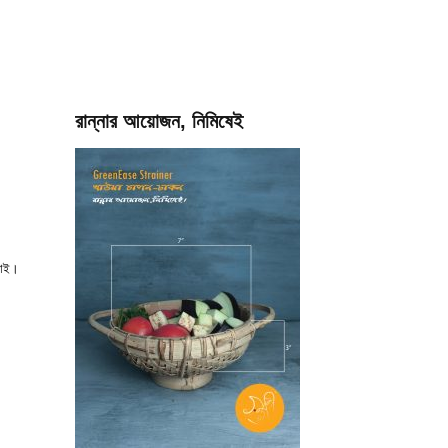
রান্নার আয়োজন, নিমিষেই
নাই।