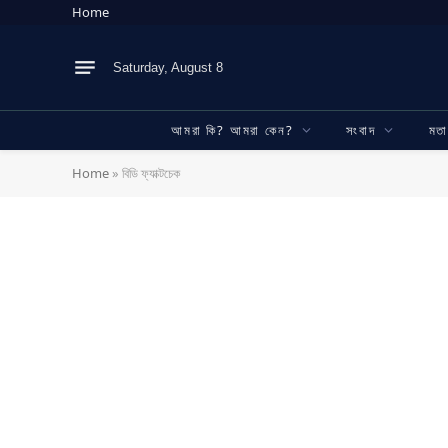
Home
Saturday, August 8
আমরা কি? আমরা কেন?
সংবাদ
মত
Home
»
বিডি ফ্যাক্টচেক