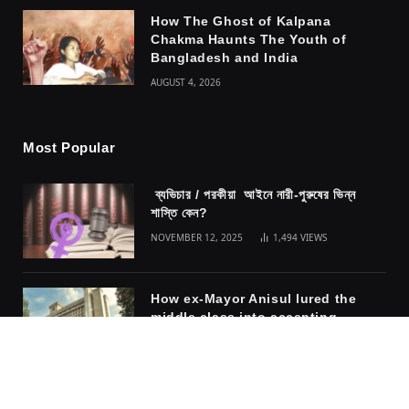
How The Ghost of Kalpana
Chakma Haunts The Youth of
Bangladesh and India
AUGUST 4, 2026
Most Popular
ব্যভিচার / পরকীয়া আইনে নারী-পুরুষের ভিন্ন
শাস্তি কেন?
NOVEMBER 12, 2025
1,494
VIEWS
How ex-Mayor Anisul lured the
middle class into accepting
fascism
NOVEMBER 10, 2025
1,317
VIEWS
The safety of the cage: why