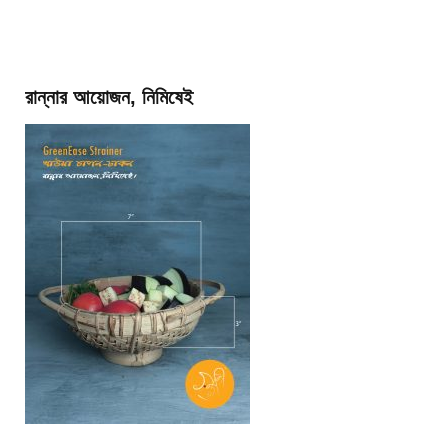
রান্নার আয়োজন, নিমিষেই