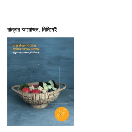
রান্নার আয়োজন, নিমিষেই