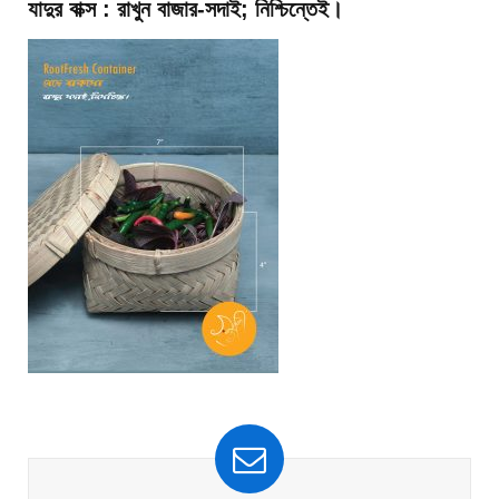
যাদুর বাক্স : রাখুন বাজার-সদাই; নিশ্চিন্তেই।