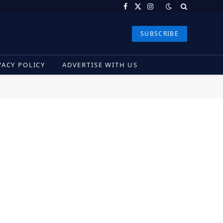
Facebook
X
Instagram
(Twitter)
SUBSCRIBE
VACY POLICY
ADVERTISE WITH US