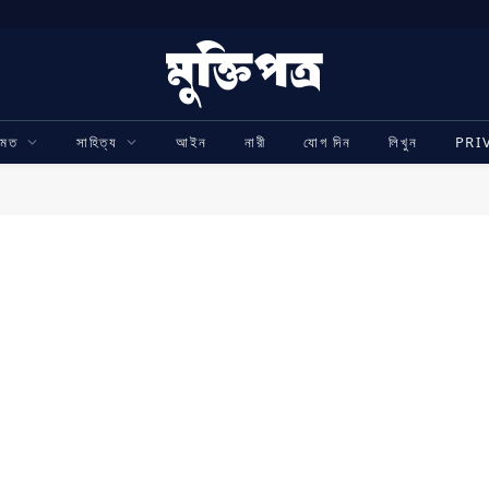
ামত
সাহিত্য
আইন
নারী
যোগ দিন
লিখুন
PRI