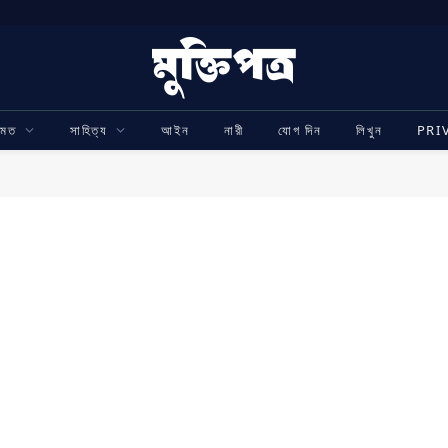
ামত
সাহিত্য
আইন
নারী
যোগ দিন
লিখুন
PRI