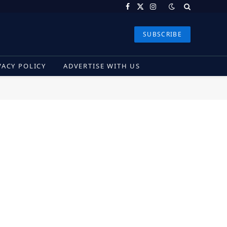
Facebook
X
Instagram
(Twitter)
SUBSCRIBE
VACY POLICY
ADVERTISE WITH US