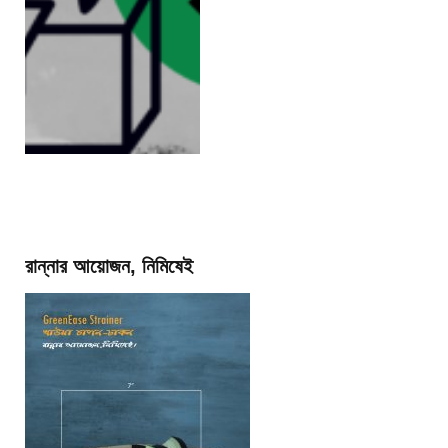
রান্নার আয়োজন, নিমিষেই