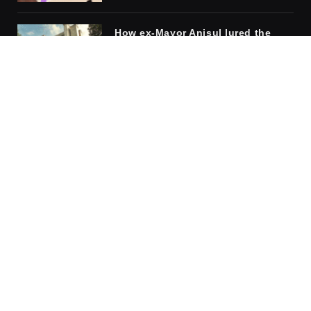
How ex-Mayor Anisul lured the
middle class into accepting
fascism
NOVEMBER 10, 2025
1,317
VIEWS
The safety of the cage: why
women embrace the men who rule
them
APRIL 6, 2026
918
VIEWS
Facebook
X
Instagram
Pinterest
(Twitter)
HOME