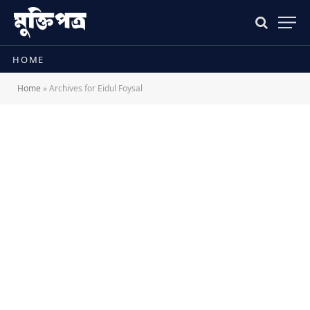
HOME
Home
»
Archives for Eidul Foysal