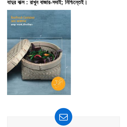
যাদুর বাক্স : রাখুন বাজার-সদাই; নিশ্চিন্তেই।