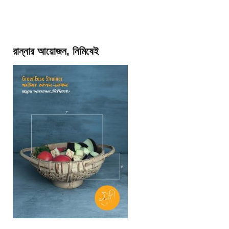
রান্নার আয়োজন, নিমিষেই