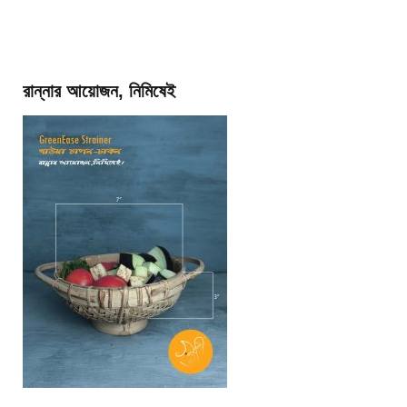
রান্নার আয়োজন, নিমিষেই