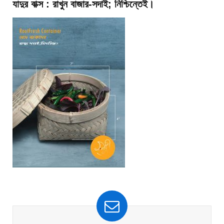
যাদুর বাক্স : রাখুন বাজার-সদাই; নিশ্চিন্তেই।