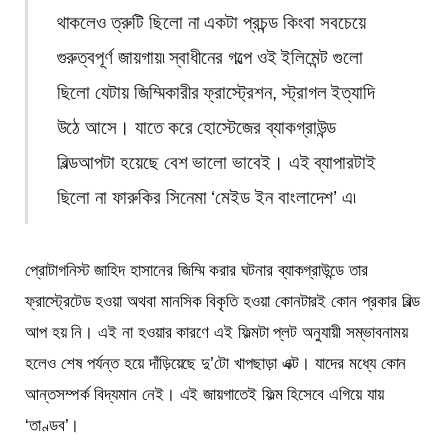
থাকলেও ত্রুটি ছিলো না একটা প্রচন্ড কিংবা সবচেয়ে
গুরুত্বপূর্ণ জায়গায়৷ স্বাধীনের গল্পে ওই ইলিমেন্ট গুলো
ছিলো যেটায় জিম্মিকারীর ফ্রাস্ট্রেশন, স্ট্রাগল ইত্যাদি
উঠে আসে। যাতে করে হোস্টেজের ব্যাকগ্রাউন্ড
বিল্ডআপটা হয়েছে বেশ ভালো ভাবেই। এই ব্যাপারটাই
ছিলো না ফারুকির সিনেমা ‘মেইড ইন বাংলাদেশ’ এ৷
প্রোটাগনিস্ট জাহিদ হাসানের জিম্মি করার ঘটনার ব্যাকগ্রাউন্ডে তার
ফ্রাস্ট্রেটেড হওয়া অথবা মানসিক বিকৃতি হওয়া কোনটারই কোন প্রকার বিল্ড
আপ হয় নি। এই না হওয়ার কারণে এই ফিল্মটা প্লট অনুযায়ী সম্ভাবনাময়
হলেও শেষ পর্যন্ত হয়ে দাঁড়িয়েছে দু’টো খাপছাড়া এক্ট। যাদের মধ্যে কোন
আন্তসম্পর্ক বিদ্যমান নেই। এই জায়গাতেই ফিল্ম হিসেবে এগিয়ে যায়
‘তাণ্ডব’।