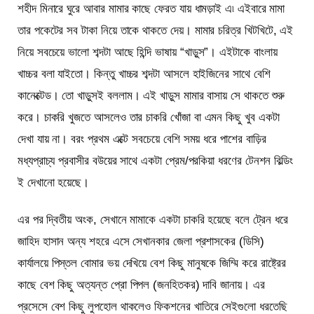
শহীদ মিনারে ঘুরে আবার মামার কাছে ফেরত যায় ধামড়াই এ৷ এইবারে মামা
তার পকেটের সব টাকা নিয়ে তাকে থাকতে দেয়। মামার চরিত্র খিটখিটে, এই
নিয়ে সবচেয়ে ভালো শব্দটা আছে হিন্দি ভাষায় “খাড়ুস”। এইটাকে বাংলায়
খাচ্চর বলা যাইতো। কিন্তু খাচ্চর শব্দটা আসলে হাইজিনের সাথে বেশি
কানেক্টেড। তো খাড়ুসই বললাম। এই খাড়ুস মামার বাসায় সে থাকতে শুরু
করে। চাকরি খুজতে আসলেও তার চাকরি খোঁজা বা এমন কিছু খুব একটা
দেখা যায় না। বরং প্রথম এক্টে সবচেয়ে বেশি সময় ধরে পাশের বাড়ির
মধ্যপ্রাচ্য প্রবাসীর বউয়ের সাথে একটা প্রেম/পরকিয়া ধরণের টেনশন বিল্ডিং
ই দেখানো হয়েছে।
এর পর দ্বিতীয় অংক, সেখানে মামাকে একটা চাকরি হয়েছে বলে ট্রেন ধরে
জাহিদ হাসান অন্য শহরে এসে সেখানকার জেলা প্রশাসকের (ডিসি)
কার্যালয়ে পিস্তল বোমার ভয় দেখিয়ে বেশ কিছু মানুষকে জিম্মি করে রাষ্ট্রের
কাছে বেশ কিছু অত্যন্ত প্রো পিপল (জনহিতকর) দাবি জানায়। এর
প্রসেসে বেশ কিছু লুপহোল থাকলেও ফিকশনের খাতিরে সেইগুলো ধরতেছি