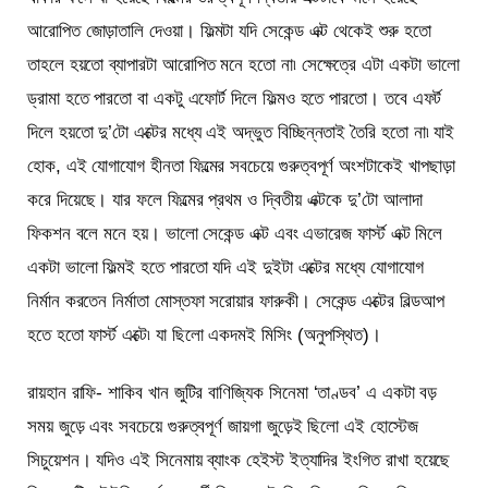
আরোপিত জোড়াতালি দেওয়া। ফিল্মটা যদি সেকেন্ড এক্ট থেকেই শুরু হতো
তাহলে হয়তো ব্যাপারটা আরোপিত মনে হতো না৷ সেক্ষেত্রে এটা একটা ভালো
ড্রামা হতে পারতো বা একটু এফোর্ট দিলে ফিল্মও হতে পারতো। তবে এফর্ট
দিলে হয়তো দু’টো এক্টের মধ্যে এই অদ্ভুত বিচ্ছিন্নতাই তৈরি হতো না৷ যাই
হোক, এই যোগাযোগ হীনতা ফিল্মের সবচেয়ে গুরুত্বপূর্ণ অংশটাকেই খাপছাড়া
করে দিয়েছে। যার ফলে ফিল্মের প্রথম ও দ্বিতীয় এক্টকে দু’টো আলাদা
ফিকশন বলে মনে হয়। ভালো সেকেন্ড এক্ট এবং এভারেজ ফার্স্ট এক্ট মিলে
একটা ভালো ফিল্মই হতে পারতো যদি এই দুইটা এক্টের মধ্যে যোগাযোগ
নির্মান করতেন নির্মাতা মোস্তফা সরোয়ার ফারুকী। সেকেন্ড এক্টের বিল্ডআপ
হতে হতো ফার্স্ট এক্টে৷ যা ছিলো একদমই মিসিং (অনুপস্থিত)।
রায়হান রাফি- শাকিব খান জুটির বাণিজ্যিক সিনেমা ‘তাণ্ডব’ এ একটা বড়
সময় জুড়ে এবং সবচেয়ে গুরুত্বপূর্ণ জায়গা জুড়েই ছিলো এই হোস্টেজ
সিচুয়েশন। যদিও এই সিনেমায় ব্যাংক হেইস্ট ইত্যাদির ইংগিত রাখা হয়েছে