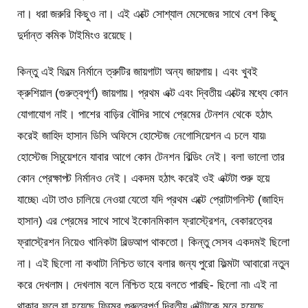
না। ধরা জরুরি কিছুও না। এই এক্টে সোশ্যাল মেসেজের সাথে বেশ কিছু
দুর্দান্ত কমিক টাইমিংও রয়েছে।
কিন্তু এই ফিল্মে নির্মানে ত্রুটির জায়গাটা অন্য জায়গায়। এবং খুবই
ক্রুশিয়াল (গুরুত্বপূর্ণ) জায়গায়। প্রথম এক্ট এবং দ্বিতীয় এক্টের মধ্যে কোন
যোগাযোগ নাই। পাশের বাড়ির বৌদির সাথে প্রেমের টেনশন থেকে হঠাৎ
করেই জাহিদ হাসান ডিসি অফিসে হোস্টেজ নেগোসিয়েশন এ চলে যায়৷
হোস্টেজ সিচুয়েশনে যাবার আগে কোন টেনশন বিল্ডিং নেই। বলা ভালো তার
কোন প্রেক্ষাপট নির্মানও নেই। একদম হঠাৎ করেই ওই এক্টটা শুরু হয়ে
যাচ্ছে৷ এটা তাও চালিয়ে নেওয়া যেতো যদি প্রথম এক্টে প্রোটাগনিস্ট (জাহিদ
হাসান) এর প্রেমের সাথে সাথে ইকোনমিকাল ফ্রাস্ট্রেশন, বেকারত্বের
ফ্রাস্ট্রেশন নিয়েও খানিকটা বিল্ডআপ থাকতো। কিন্তু সেসব একদমই ছিলো
না। এই ছিলো না কথাটা নিশ্চিত ভাবে বলার জন্য পুরো ফিল্মটা আবারো নতুন
করে দেখলাম। দেখলাম বলে নিশ্চিত হয়ে বলতে পারছি- ছিলো না৷ এই না
থাকার ফলে যা হয়েছে ফিল্মের গুরুত্বপূর্ণ দ্বিতীয় এক্টটাকে মনে হয়েছে