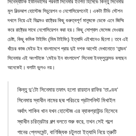
সিনেম্যাটিক ইউনিভার্সের পরবর্তী সিনেমার ইংগিত হিসেবে৷ কিন্তু সিনেমার
মূল বিল্ডআপ হোস্টেজ সিচুয়েশন ও নেগোসিয়েশনেই। একটা টিভি স্টেশন
দখলে নিয়ে এই ফিল্মেও রাষ্ট্রের কিছু গুরুত্বপূর্ণ মানুষকে ডেকে এনে জিম্মি
করে রাষ্ট্রের সাথে নেগোসিয়েশন করা হয়। কিছু সোশ্যাল মেসেজ দেওয়ার
চেষ্টা, কিছু কমিক টাইমিং (মিম টাইমিং) ইত্যাদি এইখানেও ছিলো। তবে এই
ধাঁচের কাজ মেইড ইন বাংলাদেশে প্রায় দুই দশক আগেই দেখানোতে ‘তান্ডব’
সিনেমার এই অংশটাকে ‘মেইড ইন বাংলাদেশ’ সিনেমা ইনফ্লুয়েন্সড বলছেন
অনেকেই। বলাটা ভুলও নয়।
কিন্তু দু’টো সিনেমায় তফাৎ হলো রায়হান রাফির ‘তাণ্ডব’
সিনেমায় স্বাধীন নামের ছদ্ম পরিচয়ে প্রটাগনিস্ট মিখাইল
অর্থাৎ শাকিব খান যখন হোস্টেজ এর ব্যাকগ্রাউন্ড হিসেবে
স্বাধীন চরিত্রটার গল্প বলতে শুরু করে, তখন সেই গল্পে
গানের প্লেসমেন্ট, বাণিজ্যিক চটুলতা ইত্যাদি নিয়ে ত্রুটি