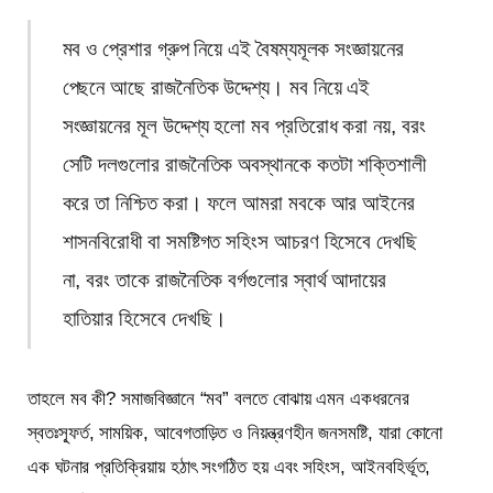
মব ও প্রেশার গ্রুপ নিয়ে এই বৈষম্যমূলক সংজ্ঞায়নের
পেছনে আছে রাজনৈতিক উদ্দেশ্য। মব নিয়ে এই
সংজ্ঞায়নের মূল উদ্দেশ্য হলো মব প্রতিরোধ করা নয়, বরং
সেটি দলগুলোর রাজনৈতিক অবস্থানকে কতটা শক্তিশালী
করে তা নিশ্চিত করা। ফলে আমরা মবকে আর আইনের
শাসনবিরোধী বা সমষ্টিগত সহিংস আচরণ হিসেবে দেখছি
না, বরং তাকে রাজনৈতিক বর্গগুলোর স্বার্থ আদায়ের
হাতিয়ার হিসেবে দেখছি।
তাহলে মব কী? সমাজবিজ্ঞানে “মব” বলতে বোঝায় এমন একধরনের
স্বতঃস্ফূর্ত, সাময়িক, আবেগতাড়িত ও নিয়ন্ত্রণহীন জনসমষ্টি, যারা কোনো
এক ঘটনার প্রতিক্রিয়ায় হঠাৎ সংগঠিত হয় এবং সহিংস, আইনবহির্ভূত,