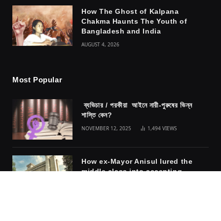
How The Ghost of Kalpana
Chakma Haunts The Youth of
Bangladesh and India
AUGUST 4, 2026
Most Popular
ব্যভিচার / পরকীয়া আইনে নারী-পুরুষের ভিন্ন
শাস্তি কেন?
NOVEMBER 12, 2025
1,494
VIEWS
How ex-Mayor Anisul lured the
middle class into accepting
fascism
NOVEMBER 10, 2025
1,317
VIEWS
The safety of the cage: why