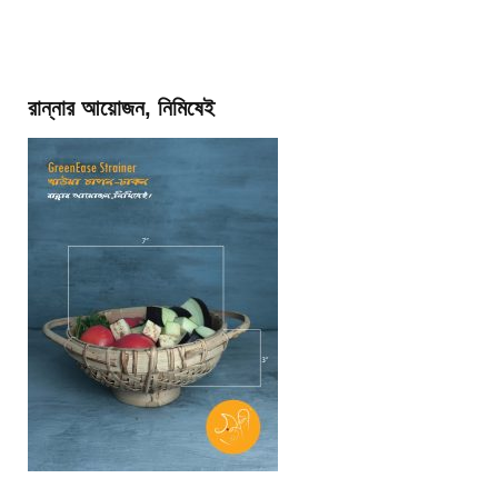
রান্নার আয়োজন, নিমিষেই