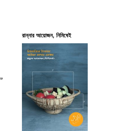
রান্নার আয়োজন, নিমিষেই
েরু