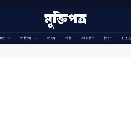
ামত
সাহিত্য
আইন
নারী
যোগ দিন
লিখুন
PRI