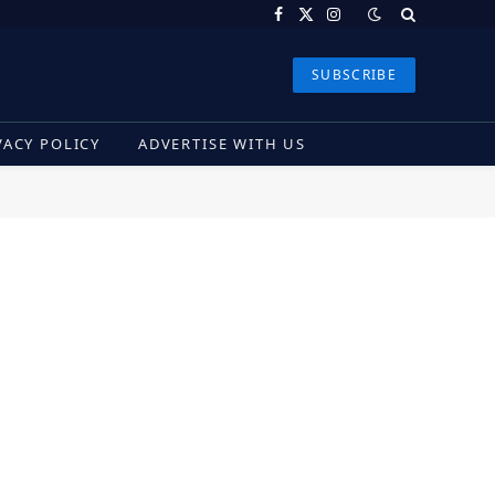
Facebook
X
Instagram
(Twitter)
SUBSCRIBE
VACY POLICY
ADVERTISE WITH US