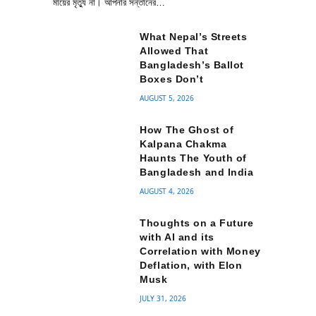
মায়ের মৃত্যু না। আপনার সন্তানের…
What Nepal’s Streets
Allowed That
Bangladesh’s Ballot
Boxes Don’t
AUGUST 5, 2026
How The Ghost of
Kalpana Chakma
Haunts The Youth of
Bangladesh and India
AUGUST 4, 2026
Thoughts on a Future
with AI and its
Correlation with Money
Deflation, with Elon
Musk
JULY 31, 2026