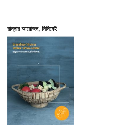
রান্নার আয়োজন, নিমিষেই