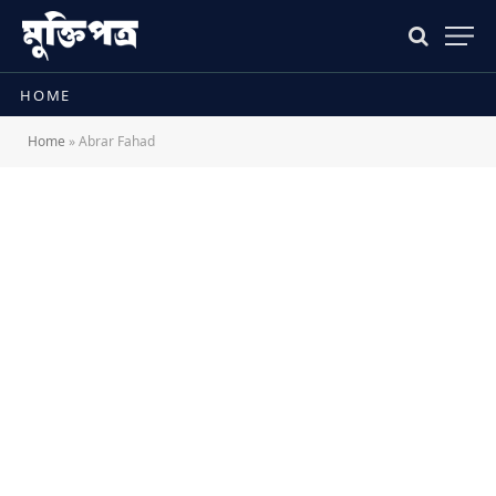
HOME
Home
»
Abrar Fahad