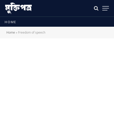
HOME
Home
»
Freedom of speech