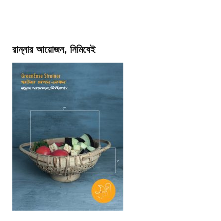
রান্নার আয়োজন, নিমিষেই