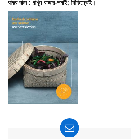
যাদুর বাক্স : রাখুন বাজার-সদাই; নিশ্চিন্তেই।