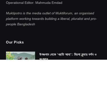
Operational Editor: Mahmuda Emdad
Muktipotro is the media outlet of Muktiforum, an organised
platform working towards building a liberal, pluralist and pro-
people Bangladesh
Our Picks
উলগুলান থেকে ‘ধরতি আবা’: বিরসা মুন্ডার দর্শন ও
সংগ্রাম
AUGUST 9, 2026
Who Gets to Speak?:
Ethnoecology and Bangladesh’s
Climate Adaptation Policies
AUGUST 9, 2026