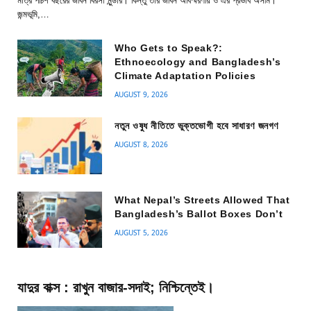
মাত্র পঁচিশ বছরের জীবন বিরসা মুন্ডার। কিন্তু তার জীবন অবিস্মরণীয় ও এর প্রভাব অসীম।
জন্মভূমি,…
Who Gets to Speak?:
Ethnoecology and Bangladesh’s
Climate Adaptation Policies
AUGUST 9, 2026
নতুন ওষুধ নীতিতে ভুক্তভোগী হবে সাধারণ জনগণ
AUGUST 8, 2026
What Nepal’s Streets Allowed That
Bangladesh’s Ballot Boxes Don’t
AUGUST 5, 2026
যাদুর বাক্স : রাখুন বাজার-সদাই; নিশ্চিন্তেই।