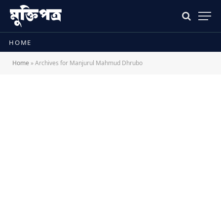
HOME
Home
»
Archives for Manjurul Mahmud Dhrubo