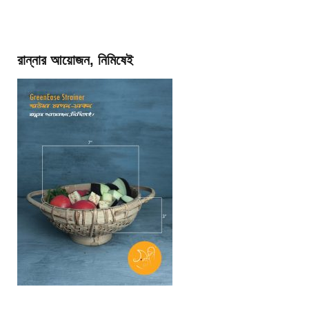
রান্নার আয়োজন, নিমিষেই