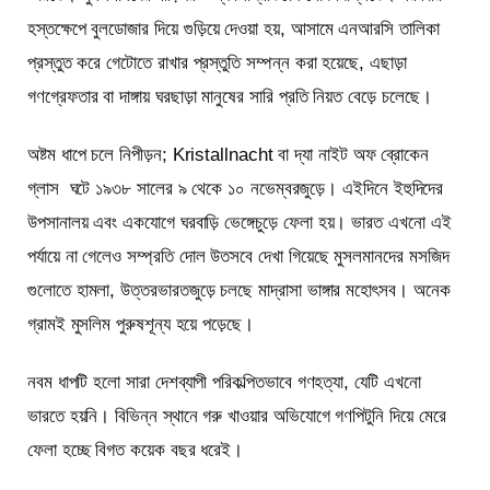
হস্তক্ষেপে বুলডোজার দিয়ে গুড়িয়ে দেওয়া হয়, আসামে এনআরসি তালিকা
প্রস্তুত করে গেটোতে রাখার প্রস্তুতি সম্পন্ন করা হয়েছে, এছাড়া
গণগ্রেফতার বা দাঙ্গায় ঘরছাড়া মানুষের সারি প্রতি নিয়ত বেড়ে চলেছে।
অষ্টম ধাপে চলে নিপীড়ন; Kristallnacht বা দ্যা নাইট অফ ব্রোকেন
গ্লাস ঘটে ১৯৩৮ সালের ৯ থেকে ১০ নভেম্বরজুড়ে। এইদিনে ইহুদিদের
উপসানালয় এবং একযোগে ঘরবাড়ি ভেঙ্গেচুড়ে ফেলা হয়। ভারত এখনো এই
পর্যায়ে না গেলেও সম্প্রতি দোল উতসবে দেখা গিয়েছে মুসলমানদের মসজিদ
গুলোতে হামলা, উত্তরভারতজুড়ে চলছে মাদ্রাসা ভাঙ্গার মহোৎসব। অনেক
গ্রামই মুসলিম পুরুষশূন্য হয়ে পড়েছে।
নবম ধাপটি হলো সারা দেশব্যাপী পরিকল্পিতভাবে গণহত্যা, যেটি এখনো
ভারতে হয়নি। বিভিন্ন স্থানে গরু খাওয়ার অভিযোগে গণপিটুনি দিয়ে মেরে
ফেলা হচ্ছে বিগত কয়েক বছর ধরেই।