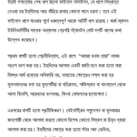
ইহুদী গণহত্যার শেষ ধাপ ছিলো ফাইনাল সলিউশন, যে ধাপে সিদ্ধান্ত
নেওয়া হয় ইহুদিদের আর বাঁচিয়ে রাখার কোনো মানে হয়না। তবে এই
ফাইনাল ধাপে যাওয়ার পূর্বে গুরুত্বপূর্ণ আরো আটটি ধাপ রয়েছে। জর্জ ম্যাসন
ইউনিভার্সিটির সাবেক অধ্যাপক গ্রেগরি স্ট্যানটন মোট দশটি ধাপের কথা
উল্লেখ করেছেন।
প্রথম ধাপটি হলো শ্রেনীবিন্যাস, এই ধাপে “আমরা বনাম তারা” নামক
অংশে ভাগ করা হয়। ইহুদিদের আলাদা একটি জাতি মনে করা হতো যারা
বিশুদ্ধ আর্য রক্তের অধিকারি নয়, ভারতের ক্ষেত্রেও লক্ষ্য করা হয়
মুসলমানদের বলা হয় ঘুসপেটিয়া বা বহিরাগত, পাকিস্তান বা বাংলাদেশ থেকে
আসা বিদেশি, আরবদের বংশধবর, কিংবা মোঘলদের ছানাপোনা।
এরপরের ধাপটি হলো প্রতীকিকরণ। মেইনস্ট্রিম পপুলেশন বা মূলধারার
জনগোষ্ঠী থেকে আলাদা করতে কোনো বিশেষ কোনো সিম্বল বা চিহ্ন দ্বারা
আলাদা করা হয়। ইহুদীদের ক্ষেত্রে করা হতো স্টার অফ ডেভিড,