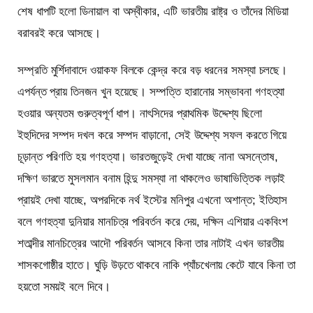
শেষ ধাপটি হলো ডিনায়াল বা অস্বীকার, এটি ভারতীয় রাষ্ট্র ও তাঁদের মিডিয়া
বরাবরই করে আসছে।
সম্প্রতি মুর্শিদাবাদে ওয়াকফ বিলকে কেন্দ্র করে বড় ধরনের সমস্যা চলছে।
এপর্যন্ত প্রায় তিনজন খুন হয়েছে। সম্পত্তি হারানোর সম্ভাবনা গণহত্যা
হওয়ার অন্যতম গুরুত্বপূর্ণ ধাপ। নাৎসিদের প্রাথমিক উদ্দেশ্য ছিলো
ইহুদিদের সম্পদ দখল করে সম্পদ বাড়ানো, সেই উদ্দেশ্য সফল করতে গিয়ে
চূড়ান্ত পরিণতি হয় গণহত্যা। ভারতজুড়েই দেখা যাচ্ছে নানা অসন্তোষ,
দক্ষিণ ভারতে মুসলমান বনাম হিন্দু সমস্যা না থাকলেও ভাষাভিত্তিক লড়াই
প্রায়ই দেখা যাচ্ছে, অপরদিকে নর্থ ইস্টের মনিপুর এখনো অশান্ত; ইতিহাস
বলে গণহত্যা দুনিয়ার মানচিত্র পরিবর্তন করে দেয়, দক্ষিন এশিয়ার একবিংশ
শতাব্দীর মানচিত্রের আদৌ পরিবর্তন আসবে কিনা তার নাটাই এখন ভারতীয়
শাসকগোষ্ঠীর হাতে। ঘুড়ি উড়তে থাকবে নাকি প্যাঁচখেলায় কেটে যাবে কিনা তা
হয়তো সময়ই বলে দিবে।