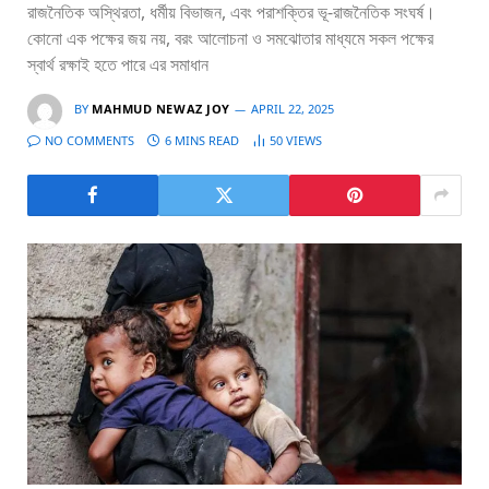
রাজনৈতিক অস্থিরতা, ধর্মীয় বিভাজন, এবং পরাশক্তির ভূ-রাজনৈতিক সংঘর্ষ।
কোনো এক পক্ষের জয় নয়, বরং আলোচনা ও সমঝোতার মাধ্যমে সকল পক্ষের
স্বার্থ রক্ষাই হতে পারে এর সমাধান
BY
MAHMUD NEWAZ JOY
APRIL 22, 2025
NO COMMENTS
6 MINS READ
50
VIEWS