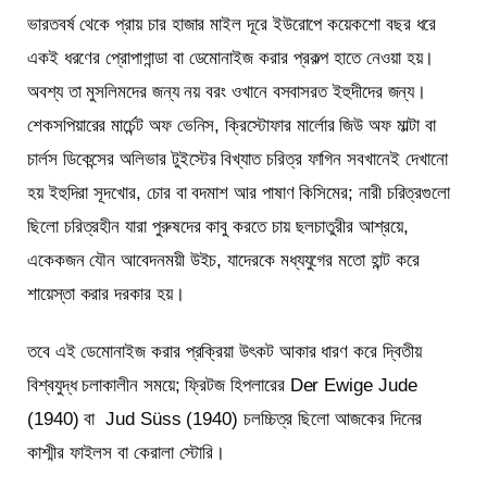
ভারতবর্ষ থেকে প্রায় চার হাজার মাইল দূরে ইউরোপে কয়েকশো বছর ধরে
একই ধরণের প্রোপাগান্ডা বা ডেমোনাইজ করার প্রকল্প হাতে নেওয়া হয়।
অবশ্য তা মুসলিমদের জন্য নয় বরং ওখানে বসবাসরত ইহুদীদের জন্য।
শেকসপিয়ারের মার্চেন্ট অফ ভেনিস, ক্রিস্টোফার মার্লোর জিউ অফ মাল্টা বা
চার্লস ডিকেন্সের অলিভার টুইস্টের বিখ্যাত চরিত্র ফাগিন সবখানেই দেখানো
হয় ইহুদিরা সূদখোর, চোর বা বদমাশ আর পাষাণ কিসিমের; নারী চরিত্রগুলো
ছিলো চরিত্রহীন যারা পুরুষদের কাবু করতে চায় ছলচাতুরীর আশ্রয়ে,
একেকজন যৌন আবেদনময়ী উইচ, যাদেরকে মধ্যযুগের মতো হান্ট করে
শায়েস্তা করার দরকার হয়।
তবে এই ডেমোনাইজ করার প্রক্রিয়া উৎকট আকার ধারণ করে দ্বিতীয়
বিশ্বযুদ্ধ চলাকালীন সময়ে; ফ্রিটজ হিপলারের Der Ewige Jude
(1940) বা Jud Süss (1940) চলচ্চিত্র ছিলো আজকের দিনের
কাশ্মীর ফাইলস বা কেরালা স্টোরি।