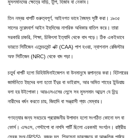
মুসলমানদের ক্ষেত্রে দাড়ি, টুপি, হিজাব বা নেকাব।
তিন নম্বর ধাপটি গুরুত্বপূর্ণ, আইনগত ভাবে বৈষম্য সৃষ্টি করা। ১৯৩৫
সালের নুরেমবার্গ আইন ইহুদিদের নাগরিক অধিকার বাতিল করে। তারা
সরকারি চাকরি, শিক্ষা, চিকিৎসা ইত্যাদি থেকে বাদ পড়ে। ঠিক একইভাবে
ভারতে সিটিজেন এমেন্ডমেন্ট এক্ট (CAA) পাশ হওয়া, ন্যাশনাল রেজিস্টার
অফ সিটিজেন (NRC) থেকে বাদ পড়া।
চতুর্থ ধাপটি হলো ডিহিউমিনাইজেশন বা উনমানুষে রূপান্তর করা। হিটলারের
জার্মানিতে ইহুদের বলা হতো ইঁদুর বা ভাইরাস, আর অমিত শাহের ইন্ডিয়ায়
বলা হয় উইপোকা। আরএসএসের লেন্সে সব মুসলমান আব্দুল যে হিন্দু
নারীদের ধর্ষন করতে চায়, জিহাদি বা সন্ত্রাসী গ্যাং মেম্বার।
গণহত্যার জন্য সবচেয়ে প্রয়োজনীয় উপাদান হলো সংগঠিত কোনো দল বা
ফোর্স। এসএস, গেস্টাপো বা নাৎসি পার্টি ছিলো এরকমই সংগঠন। রাষ্ট্রীয়
সেবক সংঘ (RSS), বজরং দল, শিবসেনা ভারতজুড়ে বা আঞ্চলিক পর্যায়ে