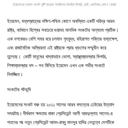
ইয়েমেনের চলমান সংকট সৃষ্টি করেছে অপরিমেয় মানবিক বিপর্যয়, ছবি: জেনিফার বোস / কেয়ার
ইয়েমেন, মধ্যপ্রাচ্যের দক্ষিণ-পশ্চিম কোণে অবস্থিত একটি দরিদ্র আরব
রাষ্ট্র, বর্তমানে বিশ্বের সবচেয়ে ভয়াবহ মানবিক সংকটের অন্যতম প্রতীক।
এক দশকেরও বেশি সময় ধরে চলমান গৃহযুদ্ধ, বহিরাগত শক্তির হস্তক্ষেপ,
এবং রাজনৈতিক অস্থিরতা এই রাষ্ট্রকে প্রায় ধ্বংসের সম্মুখীন করে
তুলেছে। কোটি মানুষের খাদ্যাভাবে ভোগা, স্বাস্থ্যব্যবস্থার বিপর্যয়,
শিক্ষাব্যবস্থার ধস – সব মিলিয়ে ইয়েমেন এখন এক গভীর সংকটে
নিমজ্জিত।
সংকটের পটভূমি
ইয়েমেনের সংকট শুরু হয় ২০১১ সালের আরব বসন্তের ঢেউয়ের উত্তাল
সময়টায়। দীর্ঘকাল ক্ষমতায় থাকা প্রেসিডেন্ট আলী আবদুল্লাহ সালেহ-র
পতনের পর নতুন প্রেসিডেন্ট আবদ-রাব্বু মানসুর হাদির নেতৃত্বে দেশটিকে