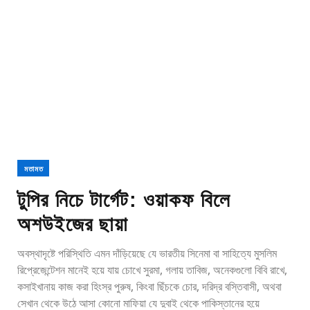
মতামত
টুপির নিচে টার্গেট: ওয়াকফ বিলে
অশউইজের ছায়া
অবস্থাদৃষ্টে পরিস্থিতি এমন দাঁড়িয়েছে যে ভারতীয় সিনেমা বা সাহিত্যে মুসলিম
রিপ্রেজেন্টেশন মানেই হয়ে যায় চোখে সুরমা, গলায় তাবিজ, অনেকগুলো বিবি রাখে,
কসাইখানায় কাজ করা হিংস্র পুরুষ, কিংবা ছিঁচকে চোর, দরিদ্র বস্তিবাসী, অথবা
সেখান থেকে উঠে আসা কোনো মাফিয়া যে দুবাই থেকে পাকিস্তানের হয়ে