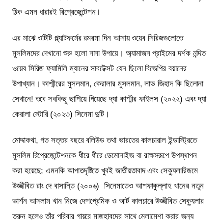
ঠিক এমন ধারারই রিপ্রেজেন্টেশন।
এর মাঝে ওটিটি প্ল্যাটফর্মের রমরমা দিন আসায় ওয়েব সিরিজগুলোতে
মুসলিমদের দেখানো শুরু হলো নানা উপায়ে। অ্যামাজন প্রাইমের দর্শক নন্দিত
ওয়েব সিরিজ ফ্যামিলি ম্যানের সাবটেক্সট যেন ছিলো বিজেপির বয়ানের
উপাখ্যান। কাশ্মীরের মুসলমান, কেরালার মুসলমান, লাভ জিহাদ কি ছিলোনা
সেখানে! তবে সবকিছু ছাপিয়ে গিয়েছে দ্যা কাশ্মীর ফাইলস (২০২২) এবং দ্যা
কেরালা স্টোরি (২০২৩) সিনেমা দুটি।
মোদ্দাকথা, গত সত্তর বছরে বলিউড তথা ভারতের কালচারাল ইন্ডাস্ট্রিতে
মুসলিম রিপ্রেজেন্টেশনকে ধীরে ধীরে ডেমোনাইজ বা রাক্ষসরূপে উপস্থাপন
করা হয়েছে; এমনকি আপাতদৃষ্টিতে খুবই জাতীয়তাবাদ এবং সেক্যুলারিজমে
উজ্জীবিত রাং দে বাসান্তি (২০০৬) সিনেমাতেও আশফাকুল্লাহ খানের নতুন
ভার্শন আসলাম খান নিজে দেশপ্রেমিক ও আর্ট কালচারে উজ্জীবিত সেক্যুলার
তরুন হলেও তাঁর পরিবার গায়রে মাজহাবদের সাথে মেলামেশা করার জন্য