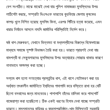
বেশ সংগঠিত। মাঝে মাঝেই দেখা যায় পুলিশ নামাজরত মুসল্লিদের উপর
লাঠিপেটা করছে, সম্প্রতি বিএসএফ ভারতের কুচবিহার জেলায় কৃষকের
কাপড় খুলে নিশিত হয়েছে মুসলিম কিনা, এরপর পিটিয়ে হত্যা করেছে, এমন
ধারার নির্যাতন আসলে নাৎসি জার্মানির পরিস্থিতিই নির্দেশ করে।
ষষ্ঠ ধাপ মেরুকরণ, যেখানে ভিন্নমত বা মধ্যপন্থীদের বিরুদ্ধে বিষেদ্গারের
মাধ্যমে সমাজে সুষ্পষ্ট বিভাজন তৈরি করা হয়। ভারতে প্রায়শই দেখা যায়
বামপন্থী বা সেক্যুলারদের মুসলিমদের উপর অত্যাচারে সোচ্চার থাকার কারণে
নানাভাবে অপদস্থ করা হচ্ছে।
সপ্তম ধাপ হলো গণহত্যার প্রস্তুতির ধাপ, এই ধাপে গেটোকরণ করা হয়
অর্থ্যাত তৎকালীন জার্মানিতে ইহুদিদের গাদাগাদি করে বস্তিতে রাখা হয় যেটি
ছিলো বসবাসের জন্য মানবেতর। পাশাপাশি তাঁদের তালিকা করে পাসপোর্ট
বাজেয়াপ্ত করা হয়েছিলো। ঠিক একই ধরণের হিসাব দেখা যাচ্ছে সম্প্রতি
ভারতে। মুসলমানদের বাড়িঘর ও ব্যবসাপ্রতিষ্ঠান খোদ দিল্লিতেই সরকারি