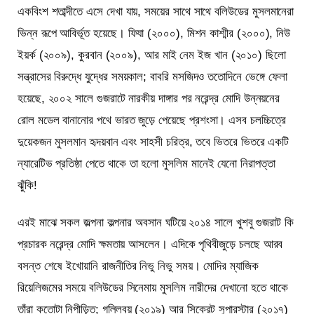
একবিংশ শতাব্দীতে এসে দেখা যায়, সময়ের সাথে সাথে বলিউডের মুসলমানেরা
ভিন্ন রূপে আবির্ভূত হয়েছে। ফিযা (২০০০), মিশন কাশ্মীর (২০০০), নিউ
ইয়র্ক (২০০৯), কুরবান (২০০৯), আর মাই নেম ইজ খান (২০১০) ছিলো
সন্ত্রাসের বিরুদ্ধে যুদ্ধের সময়কাল; বাবরি মসজিদও ততোদিনে ভেঙ্গে ফেলা
হয়েছে, ২০০২ সালে গুজরাটে নারকীয় দাঙ্গার পর নরেন্দ্র মোদি উন্নয়নের
রোল মডেল বানানোর পথে ভারত জুড়ে পেয়েছে প্রশংসা। এসব চলচ্চিত্রে
দুয়েকজন মুসলমান হৃদয়বান এবং সাহসী চরিত্র, তবে ভিতরে ভিতরে একটি
ন্যারেটিভ প্রতিষ্ঠা পেতে থাকে তা হলো মুসলিম মানেই যেনো নিরাপত্তা
ঝুঁকি!
এরই মাঝে সকল জল্পনা কল্পনার অবসান ঘটিয়ে ২০১৪ সালে খুশবু গুজরাট কি
প্রচারক নরেন্দ্র মোদি ক্ষমতায় আসলেন। এদিকে পৃথিবীজুড়ে চলছে আরব
বসন্ত শেষে ইখোয়ানি রাজনীতির নিভু নিভু সময়। মোদির ম্যাজিক
রিয়েলিজমের সময়ে বলিউডের সিনেমায় মুসলিম নারীদের দেখানো হতে থাকে
তাঁরা কতোটা নিপীড়িত; গল্লিবয় (২০১৯) আর সিক্রেট সুপারস্টার (২০১৭)