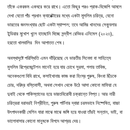
তাঁকে একরকম একঘরে করে রাখে। এতো কিছুর পরও প্রাক-বিজেপি আমলে
দেখা যেতো পাঁচ প্রধান ক্যারেক্টারের মধ্যে একটা মুসলিম চরিত্র, যেনো
ভারতের জনসংখ্যার ছোট একটা স্যাম্পল; তবে আমির খানদের সেক্যুলার
ইন্ডিয়ার মুখোশ খুলে হাতছানি দিচ্ছে সন্দ্বীপ রেড্ডির এনিমেল (২০২৩),
হয়তো খালবালির দিন আপাতত শেষ।
অবস্থাদৃষ্টে পরিস্থিতি এমন দাঁড়িয়েছে যে ভারতীয় সিনেমা বা সাহিত্যে
মুসলিম রিপ্রেজেন্টেশন মানেই হয়ে যায় চোখে সুরমা, গলায় তাবিজ,
অনেকগুলো বিবি রাখে, কসাইখানায় কাজ করা হিংস্র পুরুষ, কিংবা ছিঁচকে
চোর, দরিদ্র বস্তিবাসী, অথবা সেখান থেকে উঠে আসা কোনো মাফিয়া যে
দুবাই থেকে পাকিস্তানের হয়ে ভারতবিরোধী চক্রান্তে লিপ্ত। আর নারী
চরিত্ররা বরাবরই নিগ্রীহিত, পুরুষ পার্টনার দ্বারা চরমভাবে নিষ্পেষিত, বাচ্চা
উৎপাদনকারী মেশিন যারা মাঝে মাঝে জঙ্গি হয়ে যাওয়া তাঁরই সন্তান, ভাই, বা
ভালোবাসার কোনো মানুষকে বিপদে আশ্রয় দেয়।