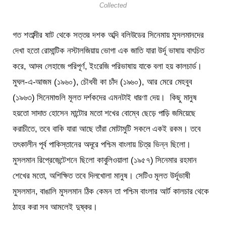
Collected
গত শতাব্দীর ষাট থেকে সত্তর দশক অব্দি বলিউডের সিনেমায় মুসলমানদের
দেখা হতো রোমান্টিক নস্টালজিয়ায় ভোগা এক জাতি যারা উর্দূ ভাষায় বাৎচিত
করে, আদব লেহাজে পরিপূর্ণ, ইংরেজি পরিভাষায় যাকে বলা হয় কালচার্ড।
মুঘল-এ-আজম (১৯৬০), চৌধবী কা চাঁদ (১৯৬০), আর মেরে মেহবুব
(১৯৬৩) সিনেমাগুলি মূলত দর্শকদের এমনটাই ধারণা দেয়। কিছু মানুষ
হয়তো সাদাত হোসেন মান্টোর মতো শখের বোম্বে ছেড়ে পাড়ি জমিয়েছে
করাচীতে, তবে বাকি যারা আছে তাঁরা মোটামুটি সকলে একই রকম। তবে
তৎকালীন পূর্ব পাকিস্তানের অদূরে পশ্চিম বাংলায় চিত্র ভিন্ন ছিলো।
মুসলমান রিপ্রেজেন্টেশনে ছিলো কাবুলিওয়ালা (১৯৫৭) সিনেমার রহমান
শেখের মতো, অশিক্ষিত তবে দিলখোলা মানুষ। সেটিও মূলত উর্দূভাষী
মুসলমান, বাঙালি মুসলমান ঠিক কেমন তা পশ্চিম বাংলার আর্ট কালচার থেকে
ঠাহর করা সব আমলেই দুষ্কর।