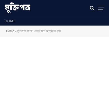
HOME
Home
»
টুপির নিচে টার্গেট: ওয়াকফ বিলে অশউইজের ছায়া