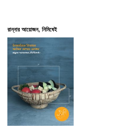
রান্নার আয়োজন, নিমিষেই