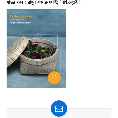
যাদুর বাক্স : রাখুন বাজার-সদাই; নিশ্চিন্তেই।