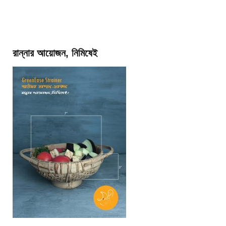
রান্নার আয়োজন, নিমিষেই