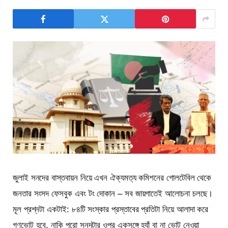
জুলাই সনদের বাস্তবায়ন নিয়ে এখন ঐক্যমত্য কমিশনের গোলটেবিল থেকে
জনতার সংসদ ফেসবুক এবং টং দোকান – সব জায়গাতেই আলোচনা চলছে।
মূল প্রশ্নটা একটাই: ৮৪টি সংস্কার প্রস্তাবের প্রতিটা নিয়ে আলাদা করে
গণভোট হবে, নাকি পুরো সনদটার ওপর একসঙ্গে হ্যাঁ বা না ভোট নেওয়া