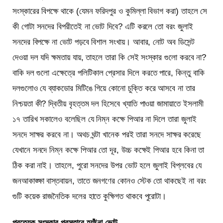
সংস্কারের বিপক্ষে থাকে (যেমন ফরিদপুর ও কুমিল্লা বিভাগ করা) তাহলে সে
কী গোটা সনদের বিপরীতেই না ভোট দিবে? এটি করলে তো বরং জুলাই
সনদের বিপক্ষে না ভোট পড়বে বিশাল সংখায়। আবার, নোট অব ডিসেন্ট
দেওয়া দল যদি ক্ষমতায় যায়, তাহলে তারা কি সেই সংস্কার গুলো করবে না?
বাকি দল গুলো এক্ষেত্রে পলিটিকাল প্রেসার দিলে করতে পারে, কিন্তু বাকি
দলগুলোও যে ব্যাকডোর মিটিঙে গিয়ে কোনো চুক্তি করে আসবে না তার
নিশ্চয়তা কী? দ্বিতীয় বৃহত্তম দল হিসেবে খ্যাতি পাওয়া জামায়াতে ইসলামী
১৭ তারিখ সকালেও বলেছিল যে নিম্ন কক্ষে পিআর না দিলে তারা জুলাই
সনদে সাক্ষর করবে না। অথচ ঘন্টা খানেক পরই তারা সনদে সাক্ষর করেছে
যেখানে সনদে নিম্ন কক্ষে পিআর তো দূর, উচ্চ কক্ষেই পিআর হবে কিনা তা
ঠিক করা নাই। তাহলে, পুরো সনদের উপর ভোট হলে জুলাই বিপ্লবের যে
জনআকাঙ্ক্ষা বাস্তবায়ন, তাতে জনগণের কোনও স্টেক তো থাকছেই না বরং
গুটি কয়েক রাজনৈতিক দলের হাতে কুক্ষিগত থাকবে পুরোটা।
প্রত্যেক সংস্কার প্রস্তাবে হ্যাঁ/না ভোট