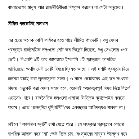
বাংলাদেশের মানুষ আর রাজনীতিবীদরা বিশ্বাস করবেন না সেটা অনুমেয়।
সীমিত গনভোটই সমাধান
এর চেয়ে অনেক বেশি কার্যকর হতে পারে সীমিত গণভোট। শুধু যেসব
প্রস্তাবে রাজনৈতিক দলগুলো নোট অব ডিসেন্ট দিয়েছে, শুধু সেগুলোর ওপর
ভোট। বিএনপি ৯টি আর জামায়াতে ইসলামি ১টি প্রস্তাবে আপত্তি
জানিয়েছে; অর্থাৎ মোট ১০টি বিষয়ে দ্বিমত আছে। এই দশটি প্রস্তাব নিয়ে
জনমত যাচাই করা তুলনামুলক সহজ। ৩ মাসে ভোটারদের এই অল্প সংখ্যক
বিষয়ে এডুকেট করা যেমন সহজ হবে, তেমনই অগুরুত্বপূর্ণ বিষয় নিয়ে বিতর্ক
এড়ানোও যাবে। রাজনৈতিক দলগুলো এলাকা ভিত্তিক ক্যাম্পেইন করতে
পারবে। এতে “জননন্দিত বুদ্ধিজীবী”দের একচ্ছত্র আধিপত্যও থাকবে না।
চাইলে “অপশনাল স্লট” রাখা যেতে পারে। যে সংস্কার প্রস্তাবে কোনো
নাগরিক আলাদা করে ‘না’ ভোট দিতে চান, সংস্কারের নাম্বার উল্লেখ করে