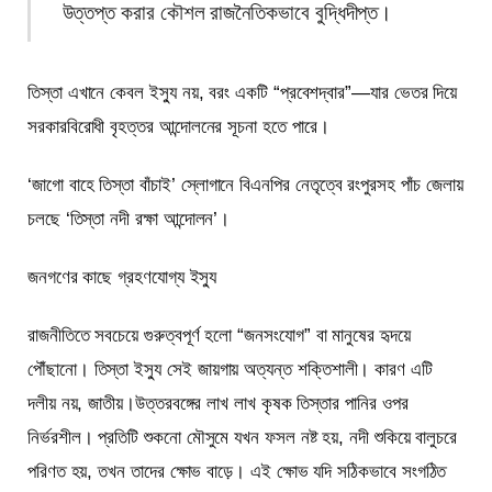
উত্তপ্ত করার কৌশল রাজনৈতিকভাবে বুদ্ধিদীপ্ত।
তিস্তা এখানে কেবল ইস্যু নয়, বরং একটি “প্রবেশদ্বার”—যার ভেতর দিয়ে
সরকারবিরোধী বৃহত্তর আন্দোলনের সূচনা হতে পারে।
‘জাগো বাহে তিস্তা বাঁচাই’ স্লোগানে বিএনপির নেতৃত্বে রংপুরসহ পাঁচ জেলায়
চলছে ‘তিস্তা নদী রক্ষা আন্দোলন’।
জনগণের কাছে গ্রহণযোগ্য ইস্যু
রাজনীতিতে সবচেয়ে গুরুত্বপূর্ণ হলো “জনসংযোগ” বা মানুষের হৃদয়ে
পৌঁছানো। তিস্তা ইস্যু সেই জায়গায় অত্যন্ত শক্তিশালী। কারণ এটি
দলীয় নয়, জাতীয়।উত্তরবঙ্গের লাখ লাখ কৃষক তিস্তার পানির ওপর
নির্ভরশীল। প্রতিটি শুকনো মৌসুমে যখন ফসল নষ্ট হয়, নদী শুকিয়ে বালুচরে
পরিণত হয়, তখন তাদের ক্ষোভ বাড়ে। এই ক্ষোভ যদি সঠিকভাবে সংগঠিত