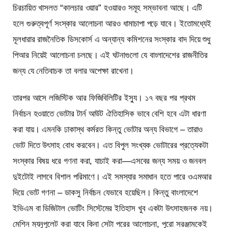
চিরচায়িত খাসলত “কালচার ওয়ার” হওয়ারও সমূহ সম্ভাবনা আছে। এটি
হলে গুরুত্বপূর্ণ সংস্কার আলোচনা আরও ধামাচাপা পড়ে যাবে। ইতোমধ্যেই
মূলধারার রাজনৈতিক ডিসকোর্স এ অন্যান্য কমিশনের সংস্কার বাদ দিয়ে শুধু
পিআর নিয়েই আলোচনা চলছে। এই ঘটনাগুলো যে বাংলাদেশের রাজনীতির
জন্য যে নেতিবাচক তা বলার অপেক্ষা রাখেনা।
তারপর আসে লজিস্টিক আর ফিজিবিলিটির ইস্যু। ১৭ বছর পর প্রথম
নির্বাচন হওয়াতে ভোটার টার্ন আউট ঐতিহাসিক ভাবে বেশি হবে এটা ধারণা
করা যায়। এমনকি ঢাকাস্থ কর্মরত কিন্তু ভোটার অন্য বিভাগে – তারাও
ভোট দিতে উৎসাহ বোধ করবেন। এত বিপুল সংখ্যক ভোটারের প্রত্যেকটা
সংস্কার বিষয় ধরে গণনা করা, যাচাই করা—এসবের জন্য সময় ও জনবল
দুইটোই লাগবে বিশাল পরিমাণে। এই সমস্যার সমাধান হতে পারে ওএমআর
দিয়ে ভোট গণনা – ডাকসু নির্বাচন যেভাবে হয়েছিল। কিন্তু বাংলাদেশে
ইভিএম বা ডিজিটাল ভোটিং সিস্টেমের ইতিহাস খুব একটা উৎসাহজনক নয়।
মেশিন ম্যনুপুলেট করা যাবে কিনা সেটা পরের আলোচনা, পুরো সরঞ্জামকেই