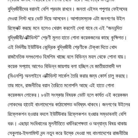
বুদ্ধিজীবীদের বয়ানই বেশি প্রভাব রাখবে। জনতা এইসব পপুলার ফেইসদের
দেওয়া লিস্ট ধরে ভোট দিয়ে আসবেন। আপাতমস্তক এটা জনগণের উইল
রিফ্লেক্ট করছে মনে হলেও খেয়াল করলেই দেখা যাবে যে এই “জননন্দিত
বুদ্ধিজীবী/এক্টিভিস্ট” শ্রেণী মূলত হাতে গোনা কয়েকজনের কাছে কুক্ষিগত।
এই নির্দলীয় ইউটিউব কেন্দ্রিক বুদ্ধিজীবী শ্রেণীকে টেক্কা দিতে খোদ
রাজনৈতিক দলগুলোও হিমশিম খাচ্ছে বলে বিভিন্ন মহল থেকে শোনা যায়।
কয়েক সপ্তাহ আগেও বিভিন্ন জায়গায় বলা হচ্ছিল যে জাতীয়তাবাদী দল
(বিএনপি) অনলাইনে এক্টিভিস্ট সার্কেল তৈরি করার জন্য কোর্স চালু করছে।
তার মানে, রাজনীতির বয়ান তৈরিতে মনোপলি আছে এই হাতে গোনা
কয়েকজন লোকের। ৮৪টা সংস্কার বিষয়ক ভোট হলে কার্যত এই কয়েকজন
লোকদের হাতেই বাংলাদেশের কাঠামোগত ভবিষ্যৎ থাকবে। জনগণের উইলের
রিফ্লেকশন হওয়ার বদলে ইউটিউবার রিফ্লেকশন হওয়ার সম্ভাবনাই বেশি
বরং। এছাড়া সংবিধানের মূলনীতিতে ধর্মনিরপেক্ষতা ও অন্যান্য বিষয় থাকায়
সেকুলার-ইসলামিস্ট দন্দ নতুন করে উস্কে দেওয়া সহ বাংলাদেশের রাজনীতির