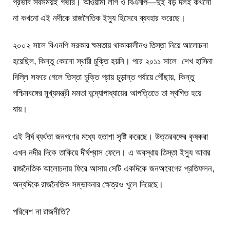
প্রভাব সবসময়ই গভীর। আওয়ামী লীগ ও বিএনপি—দুই বড় দলই কখনো
না কখনো এই নদীকে রাজনৈতিক ইস্যু হিসেবে ব্যবহার করেছে।
২০০২ সালে বিএনপি সরকার ক্ষমতায় থাকাকালীনও তিস্তা নিয়ে আলোচনা
হয়েছিল, কিন্তু কোনো স্থায়ী চুক্তি হয়নি। পরে ২০১১ সালে শেখ হাসিনা
দিল্লি সফরে গেলে তিস্তা চুক্তি প্রায় চূড়ান্ত পর্যায়ে পৌঁছায়, কিন্তু
পশ্চিমবঙ্গের মুখ্যমন্ত্রী মমতা বন্দ্যোপাধ্যায়ের আপত্তিতে তা স্থগিত হয়ে
যায়।
এই দীর্ঘ ব্যর্থতা জনগণের মধ্যে হতাশা সৃষ্টি করেছে। উত্তরবঙ্গের কৃষকরা
এখন নদীর দিকে তাকিয়ে দীর্ঘশ্বাস ফেলে। এ অবস্থায় তিস্তা ইস্যু আবার
রাজনৈতিক আলোচনায় ফিরে আসায় সেটি একদিকে জনআবেগের প্রতিফলন,
অন্যদিকে রাজনৈতিক সম্ভাবনার ক্ষেত্রও খুলে দিয়েছে।
পরিবেশ না রাজনীতি?