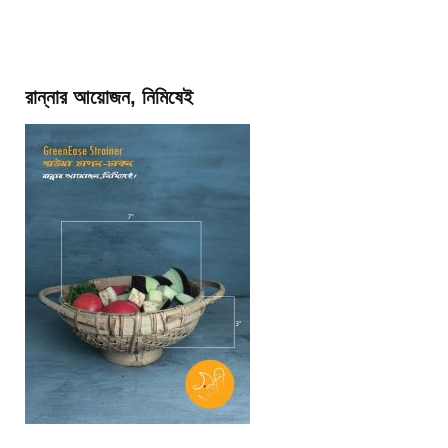
রান্নার আয়োজন, নিমিষেই