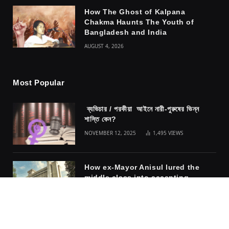
How The Ghost of Kalpana
Chakma Haunts The Youth of
Bangladesh and India
AUGUST 4, 2026
Most Popular
ব্যভিচার / পরকীয়া আইনে নারী-পুরুষের ভিন্ন
শাস্তি কেন?
NOVEMBER 12, 2025
1,495
VIEWS
How ex-Mayor Anisul lured the
middle class into accepting
fascism
NOVEMBER 10, 2025
1,317
VIEWS
The safety of the cage: why