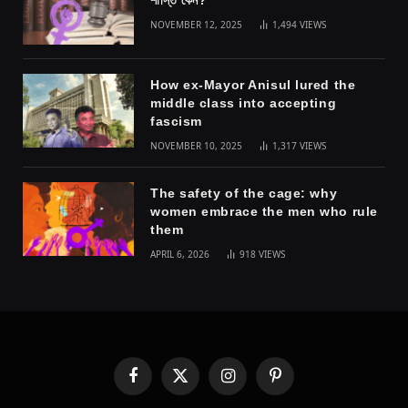
NOVEMBER 12, 2025
1,494
VIEWS
How ex-Mayor Anisul lured the
middle class into accepting
fascism
NOVEMBER 10, 2025
1,317
VIEWS
The safety of the cage: why
women embrace the men who rule
them
APRIL 6, 2026
918
VIEWS
Facebook
X
Instagram
Pinterest
(Twitter)