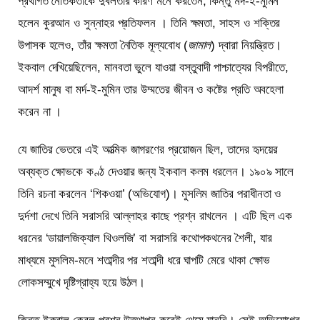
প্রথাগত নৈতিকতাকে দুর্বলতার কারণ মনে করতেন; কিন্তু মর্দ-ই-মুমিন
হলেন কুরআন ও সুন্নাহর প্রতিফলন । তিনি ক্ষমতা, সাহস ও শক্তির
উপাসক হলেও, তাঁর ক্ষমতা নৈতিক মূল্যবোধ (
জামাল
) দ্বারা নিয়ন্ত্রিত।
ইকবাল দেখিয়েছিলেন, মানবতা ভুলে যাওয়া বস্তুবাদী পাশ্চাত্যের বিপরীতে,
আদর্শ মানুষ বা মর্দ-ই-মুমিন তার উম্মতের জীবন ও কষ্টের প্রতি অবহেলা
করেন না ।
যে জাতির ভেতরে এই আত্মিক জাগরণের প্রয়োজন ছিল, তাদের হৃদয়ের
অব্যক্ত ক্ষোভকে কণ্ঠ দেওয়ার জন্য ইকবাল কলম ধরলেন। ১৯০৯ সালে
তিনি রচনা করলেন ‘শিকওয়া’ (অভিযোগ)। মুসলিম জাতির পরাধীনতা ও
দুর্দশা দেখে তিনি সরাসরি আল্লাহর কাছে প্রশ্ন রাখলেন । এটি ছিল এক
ধরনের ‘ডায়ালজিক্যাল থিওলজি’ বা সরাসরি কথোপকথনের শৈলী, যার
মাধ্যমে মুসলিম-মনে শতাব্দীর পর শতাব্দী ধরে ঘাপটি মেরে থাকা ক্ষোভ
লোকসম্মুখে দৃষ্টিগ্রাহ্য হয়ে উঠল।