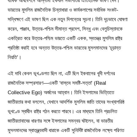
বার্ষিক অধিবেশনে আল্লামা ইকবাল সভাপতির ঐতিহাসিক ভাষণ দেন।
ভারতের মুসলিম রাজনৈতিক চিন্তাধারা ও কার্যকলাপের সর্বাধিক সংকট-
সন্ধিক্ষণে এই ভাষণ ছিল এক নতুন দিগন্তের সূচনা। তিনি দৃঢ়ভাবে ঘোষণা
করেন, পাঞ্জাব, উত্তর-পশ্চিম সীমান্ত প্রদেশ, সিন্ধু এবং বেলুচিস্তানকে
একত্রিত করে উত্তর-পশ্চিম ভারতে একটি একক, স্বতন্ত্র মুসলিম রাষ্ট্র
প্রতিষ্ঠা করাই হবে অন্তত উত্তর-পশ্চিম ভারতের মুসলমানদের ‘চূড়ান্ত
নিয়তি’।
এই দাবি কেবল ভূখণ্ডগত ছিল না, এটি ছিল ইকবালের খুদী দর্শনের
রাজনৈতিক সম্প্রসারণ—একটি ‘বাস্তব সমষ্টি-সত্তা’ (Real
Collective Ego) অর্জনের আহ্বান। তিনি ইসলামের ভিত্তিতে
জাতীয়তার কথা বললেন, যেখানে আদর্শিক মুসলিম জাতি তাদের সংখ্যাগরিষ্ঠ
ভূখণ্ডে স্বাধীন রাষ্ট্র গঠন করতে পারবে। এর মাধ্যমে তিনি প্রচলিত
জাতীয়তাবাদের ধারণার সঙ্গে ইসলামের সমন্বয় ঘটালেন, যা ভারতীয়
মুসলমানদের স্বাতন্ত্র্যবাদী ধারাকে একটি সুনির্দিষ্ট রাজনৈতিক লক্ষ্যে পরিণত