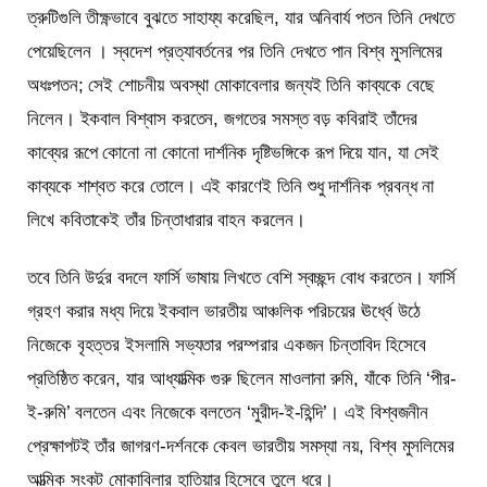
ত্রুটিগুলি তীক্ষ্ণভাবে বুঝতে সাহায্য করেছিল, যার অনিবার্য পতন তিনি দেখতে
পেয়েছিলেন । স্বদেশ প্রত্যাবর্তনের পর তিনি দেখতে পান বিশ্ব মুসলিমের
অধঃপতন; সেই শোচনীয় অবস্থা মোকাবেলার জন্যই তিনি কাব্যকে বেছে
নিলেন। ইকবাল বিশ্বাস করতেন, জগতের সমস্ত বড় কবিরাই তাঁদের
কাব্যের রূপে কোনো না কোনো দার্শনিক দৃষ্টিভঙ্গিকে রূপ দিয়ে যান, যা সেই
কাব্যকে শাশ্বত করে তোলে। এই কারণেই তিনি শুধু দার্শনিক প্রবন্ধ না
লিখে কবিতাকেই তাঁর চিন্তাধারার বাহন করলেন।
তবে তিনি উর্দুর বদলে ফার্সি ভাষায় লিখতে বেশি স্বচ্ছন্দ বোধ করতেন। ফার্সি
গ্রহণ করার মধ্য দিয়ে ইকবাল ভারতীয় আঞ্চলিক পরিচয়ের ঊর্ধ্বে উঠে
নিজেকে বৃহত্তর ইসলামি সভ্যতার পরম্পরার একজন চিন্তাবিদ হিসেবে
প্রতিষ্ঠিত করেন, যার আধ্যাত্মিক গুরু ছিলেন মাওলানা রুমি, যাঁকে তিনি ‘পীর-
ই-রুমি’ বলতেন এবং নিজেকে বলতেন ‘মুরীদ-ই-হিন্দি’। এই বিশ্বজনীন
প্রেক্ষাপটই তাঁর জাগরণ-দর্শনকে কেবল ভারতীয় সমস্যা নয়, বিশ্ব মুসলিমের
আত্মিক সংকট মোকাবিলার হাতিয়ার হিসেবে তুলে ধরে।