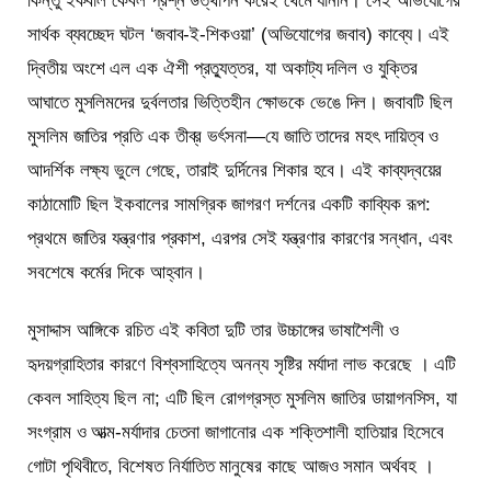
কিন্তু ইকবাল কেবল প্রশ্ন উত্থাপন করেই থেমে যাননি। সেই অভিযোগের
সার্থক ব্যবচ্ছেদ ঘটল ‘জবাব-ই-শিকওয়া’ (অভিযোগের জবাব) কাব্যে। এই
দ্বিতীয় অংশে এল এক ঐশী প্রত্যুত্তর, যা অকাট্য দলিল ও যুক্তির
আঘাতে মুসলিমদের দুর্বলতার ভিত্তিহীন ক্ষোভকে ভেঙে দিল। জবাবটি ছিল
মুসলিম জাতির প্রতি এক তীব্র ভর্ৎসনা—যে জাতি তাদের মহৎ দায়িত্ব ও
আদর্শিক লক্ষ্য ভুলে গেছে, তারাই দুর্দিনের শিকার হবে। এই কাব্যদ্বয়ের
কাঠামোটি ছিল ইকবালের সামগ্রিক জাগরণ দর্শনের একটি কাব্যিক রূপ:
প্রথমে জাতির যন্ত্রণার প্রকাশ, এরপর সেই যন্ত্রণার কারণের সন্ধান, এবং
সবশেষে কর্মের দিকে আহ্বান।
মুসাদ্দাস আঙ্গিকে রচিত এই কবিতা দুটি তার উচ্চাঙ্গের ভাষাশৈলী ও
হৃদয়গ্রাহিতার কারণে বিশ্বসাহিত্যে অনন্য সৃষ্টির মর্যাদা লাভ করেছে । এটি
কেবল সাহিত্য ছিল না; এটি ছিল রোগগ্রস্ত মুসলিম জাতির ডায়াগনসিস, যা
সংগ্রাম ও আত্ম-মর্যাদার চেতনা জাগানোর এক শক্তিশালী হাতিয়ার হিসেবে
গোটা পৃথিবীতে, বিশেষত নির্যাতিত মানুষের কাছে আজও সমান অর্থবহ ।