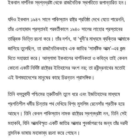
ইকবাল দার্শনিক স্বপ্নদ্রষ্টা থেকে রাজনৈতিক স্থপতিতে রূপান্তরিত হন।
যদিও ইকবাল ১৯৪৭ সালে পাকিস্তান রাষ্ট্র প্রতিষ্ঠা দেখে যেতে পারেননি,
তাঁর এলাহাবাদ প্রস্তাবই পরবর্তীকালে ১৯৪০ সালের লাহোর প্রস্তাবের
তাত্ত্বিক ভিত্তি রচনা করে। তাঁর দর্শন, যা ‘খুদী’র মাধ্যমে ব্যক্তির আত্মাকে
জাগিয়ে তুলেছিল, তা রাজনৈতিকভাবে এক জাতির ‘সামষ্টিক আত্ম’-এর জন্ম
দিতে সহায়তা করে। আল্লামা ইকবালের দার্শনিকতা ও কবিত্ব তাই কেবল
কোনো একটি নির্দিষ্ট রাষ্ট্রের ইতিহাসের অংশ নয়; তা রবীন্দ্রনাথের মতোই
এই উপমহাদেশের মানুষের কাছে চিরন্তন প্রাসঙ্গিক।
তিনি বস্তুবাদী পশ্চিমের ত্রুটিগুলি তুলে ধরে এবং ইজতিহাদের মাধ্যমে
প্রগতিশীল ধর্মীয় চিন্তার পথ দেখিয়ে বিশ্ব মুসলিম রেনেসাঁর প্রতীক হয়ে
আছেন। তিনি কেবল পাকিস্তান নামক রাষ্ট্রের স্বপ্নদ্রষ্টা নন, তিনি সেই
মহাকবি, যিনি আত্মবিস্মৃত একটি জাতির আত্মার পুনর্জাগরণের জন্য তাঁর দরদী
নান্দনিক ভাষায় মহাকাব্য রচনা করে গেছেন।