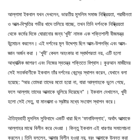
আল্লামা ইকবাল যখন দেখলেন, ভারতীয় মুসলিম সমাজ নিষ্ক্রিয়তা, পরাধীনতা
ও আত্ম-বিস্মৃতির গভীর খাদে তলিয়ে যাচ্ছে, তখন তিনি দর্শনকে নিষ্ক্রিয়তা
থেকে কর্মের দিকে ঘোরানোর জন্য ‘খুদী’ নামক এক শক্তিশালী বীজমন্ত্র
উন্মোচন করলেন। এই দর্শনের মূল উদ্দেশ্য ছিল আত্ম-উপলব্ধি এবং আত্ম-
জ্ঞান অর্জন করা । ‘খুদী’ কেবল অহংকার বা স্বার্থপরতা নয়, এটি হলো
আধ্যাত্মিক জাগরণ এবং নিজের স্বতন্ত্র শক্তিতে বিশ্বাস। কুরআন মাজীদের
সেই সতর্কবাণীকে ইকবাল তাঁর দর্শনের কেন্দ্রে স্থাপন করেন, যেখানে বলা
হয়েছে: “আর তোমরা তাদের মতো হয়ো না, যারা আল্লাহকে ভুলে গেছে,
ফলে আল্লাহ তাদের আত্মাকে ভুলিয়ে দিয়েছেন” । ইকবাল দেখালেন, খুদী
হলো সেই সেতু, যা মানবাত্মা ও স্রষ্টার মধ্যে সংযোগ স্থাপন করে।
ঐতিহ্যবাহী মুসলিম সুফিবাদে একটি ধারা ছিল ‘ফানাফিল্লাহ’, অর্থাৎ আত্মাকে
আল্লাহর মাঝে বিলীন করে দেওয়া । কিন্তু ইকবাল এই ধারণার সমালোচনা
করলেন। তিনি বললেন, আত্মার বিলীন হওয়া নয়, বরং আত্মাকে উন্নত করা