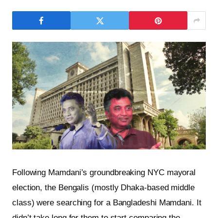
Following Mamdani’s groundbreaking NYC mayoral
election, the Bengalis (mostly Dhaka-based middle
class) were searching for a Bangladeshi Mamdani. It
didn’t take long for them to start comparing the