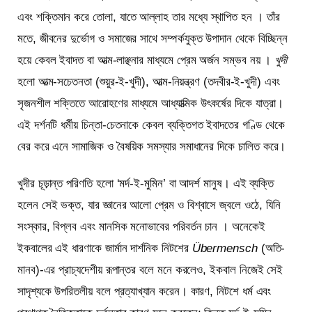
এবং শক্তিমান করে তোলা, যাতে আল্লাহ তার মধ্যে স্থাপিত হন । তাঁর
মতে, জীবনের দুর্ভোগ ও সমাজের সাথে সম্পর্কযুক্ত উপাদান থেকে বিচ্ছিন্ন
হয়ে কেবল ইবাদত বা আত্ম-লাঞ্ছনার মাধ্যমে প্রেম অর্জন সম্ভব নয় ।
খুদী
হলো আত্ম-সচেতনতা (শুয়ুর-ই-খুদী), আত্ম-নিয়ন্ত্রণ (তদবীর-ই-খুদী) এবং
সৃজনশীল শক্তিতে আরোহণের মাধ্যমে আধ্যাত্মিক উৎকর্ষের দিকে যাত্রা।
এই দর্শনটি ধর্মীয় চিন্তা-চেতনাকে কেবল ব্যক্তিগত ইবাদতের গণ্ডি থেকে
বের করে এনে সামাজিক ও বৈষয়িক সমস্যার সমাধানের দিকে চালিত করে।
খুদীর চূড়ান্ত পরিণতি হলো ‘মর্দ-ই-মুমিন’ বা আদর্শ মানুষ। এই ব্যক্তি
হলেন সেই ভক্ত, যার জ্ঞানের আলো প্রেম ও বিশ্বাসে জ্বলে ওঠে, যিনি
সংস্কার, বিপ্লব এবং মানসিক মনোভাবের পরিবর্তন চান । অনেকেই
ইকবালের এই ধারণাকে জার্মান দার্শনিক নিটশের
Übermensch
(অতি-
মানব)-এর প্রাচ্যদেশীয় রূপান্তর বলে মনে করলেও, ইকবাল নিজেই সেই
সাদৃশ্যকে উপরিতলীয় বলে প্রত্যাখ্যান করেন। কারণ, নিটশে ধর্ম এবং