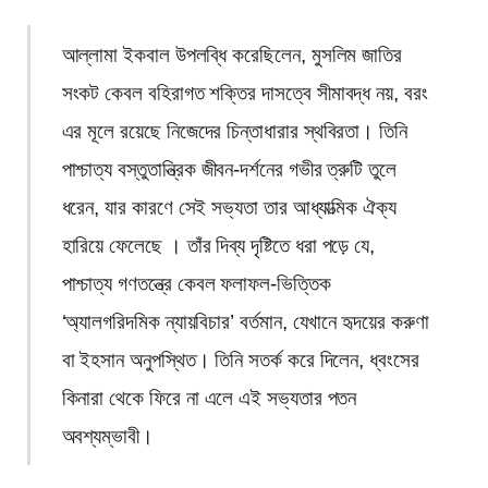
আল্লামা ইকবাল উপলব্ধি করেছিলেন, মুসলিম জাতির
সংকট কেবল বহিরাগত শক্তির দাসত্বে সীমাবদ্ধ নয়, বরং
এর মূলে রয়েছে নিজেদের চিন্তাধারার স্থবিরতা। তিনি
পাশ্চাত্য বস্তুতান্ত্রিক জীবন-দর্শনের গভীর ত্রুটি তুলে
ধরেন, যার কারণে সেই সভ্যতা তার আধ্যাত্মিক ঐক্য
হারিয়ে ফেলেছে । তাঁর দিব্য দৃষ্টিতে ধরা পড়ে যে,
পাশ্চাত্য গণতন্ত্রে কেবল ফলাফল-ভিত্তিক
‘অ্যালগরিদমিক ন্যায়বিচার’ বর্তমান, যেখানে হৃদয়ের করুণা
বা ইহসান অনুপস্থিত। তিনি সতর্ক করে দিলেন, ধ্বংসের
কিনারা থেকে ফিরে না এলে এই সভ্যতার পতন
অবশ্যম্ভাবী।