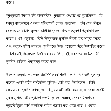
করে।
স্বপ্নদ্রষ্টা ইকবাল তাঁর রাজনৈতিক প্রস্তাবনা দেওয়ার পর বুঝেছিলেন, এই
স্বপ্ন বাস্তবায়নে একজন শক্তিশালী নেতার প্রয়োজন। তাঁর শেষ জীবনে
(১৯৩৬-৩৭) তিনি মুহম্মদ আলী জিন্নাহর সাথে গুরুত্বপূর্ণ পত্রালাপ শুরু
করেন। এই পত্রালাপে তিনি জিন্নাহকে মুসলিম লীগের হাত শক্ত করতে
এবং উত্তর-পশ্চিম ভারতের মুসলিমদের উপর মনোযোগ দিতে উৎসাহিত করেন
। তিনি এই সিদ্ধান্তে উপনীত হন যে, জিন্নাহই একমাত্র ব্যক্তি, যিনি
মুসলিম জাতিকে ঐক্যবদ্ধ করতে সক্ষম।
ইকবাল জিন্নাহকে কেবল রাজনৈতিক কৌশলই দেননি, তিনি এই স্বতন্ত্র
রাষ্ট্রের একটি কঠিন অর্থনৈতিক যুক্তিও তৈরি করে দিয়েছিলেন। তিনি
বোঝান যে, মুসলিম গণমানুষের দারিদ্র্য একটি গভীর সমস্যা, যা কেবল একটি
মুক্ত মুসলিম রাষ্ট্র প্রতিষ্ঠা হলেই দূর করা সম্ভব, যেখানে ইসলামের
ন্যায়ভিত্তিক আর্থ-সামাজিক আইন প্রয়োগ করা যেতে পারে । এভাবে