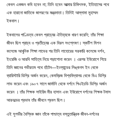
কেবল একজন কবি হবেন না; তিনি হবেন আত্মার চিকিৎসক, ইতিহাসের পথে
এক হারানো জাতিকে জাগরণের মন্ত্রদাতা। তিনিই আল্লামা মুহাম্মদ
ইকবাল।
ইকবালের পাণ্ডিত্য কেবল প্রাচ্যের ঐতিহ্যকে ধারণ করেনি; তাঁর শিক্ষা
জীবন ছিল প্রাচ্য ও প্রতীচ্যের এক বিরল সংশ্লেষণ। স্কটিশ মিশন
কলেজে আধুনিক শিক্ষা লাভের পর তিনি লাহোরের সরকারি কলেজে দর্শন,
ইংরেজি ও আরবি সাহিত্য নিয়ে পড়াশোনা করেন । এরপর ইউরোপে গিয়ে
তিনি জ্ঞানের গভীরতম পথে হাঁটেন—ইংল্যান্ডের লিঙ্কনস ইন থেকে
ব্যারিস্টারি ডিগ্রি অর্জন করেন, কেমব্রিজ বিশ্ববিদ্যালয় থেকে বিএ ডিগ্রি
লাভ করেন এবং ১৯০৭ সালে জার্মানি থেকে দর্শনে পিএইচডি ডিগ্রি অর্জন
করেন । তাঁর শিক্ষক সাইয়িদ মীর হাসান এবং ইউরোপে দর্শনের শিক্ষক টমাস
আরনল্ডের প্রভাব তাঁর জীবনে প্রবল ছিল।
এই সুগভীর বৈশ্বিক জ্ঞান তাঁকে পাশ্চাত্য বস্তুতান্ত্রিক জীবন-দর্শনের