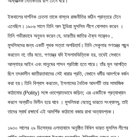
আধ্যাত্মিক নৈতিকতার রাশ টেনে ধরে।
ইকবালের দার্শনিক চেতনা তাকে বাস্তব রাজনীতির কঠিন প্রান্তরে টেনে
এনেছিল। ১৯০৬ সালে তিনি অল ইন্ডিয়া মুসলিম লীগে যোগদান করেন ।
তিনি গভীরভাবে অনুভব করেন যে, ভারতীয় জাতির ঐক্য সত্ত্বেও ,
মুসলিমদের জন্য একটি পৃথক সত্তা অপরিহার্য। তিনি সেকুলার গণতন্ত্র পছন্দ
করতেন না; তাঁর মতে, গণতন্ত্র যদি ইসলামভিত্তিক হয়, তবেই সেখানে
আল্লাহর আইন এবং মানুষের শাসন প্রতিষ্ঠা হতে পারে। তাঁর মূল আপত্তি
ছিল তৎকালীন জাতীয়তাবাদের সেই ধারার প্রতি, যেখানে ধর্মীয় আদর্শকে বর্জন
করা হয়। তিনি বিশ্বাস করতেন, ইসলামের নৈতিক আদর্শটি তার সামাজিক
কাঠামোর (Polity) সঙ্গে ওতপ্রোতভাবে জড়িত; এর একটিকে প্রত্যাখ্যান
করলে অন্যটিও বিলীন হয়ে যাবে । মুসলিমরা যেহেতু ভারতে সংখ্যালঘু, তাই
তাদের স্বার্থ রক্ষার্থে এই আদর্শিক কাঠামো বজায় রাখা অত্যাবশ্যক।
১৯৩০ সালের ২৯ ডিসেম্বর এলাহাবাদে অনুষ্ঠিত নিখিল ভারত মুসলিম লীগের