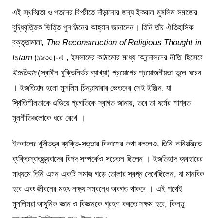
এই স্থবিরতা ও পতনের বিপরীতে দাঁড়ানোর জন্য ইকবাল মুসলিম সমাজের
বুদ্ধিবৃত্তিক ভিত্তি পুনর্গঠনের আহ্বান জানালেন। তিনি তাঁর ঐতিহাসিক
বক্তৃতামালা,
The Reconstruction of Religious Thought in
Islam
(১৯৩০)-এ , ইসলামের কাঠামোর মধ্যে ‘আন্দোলনের নীতি’ হিসেবে
ইজতিহাদ
(স্বাধীন যুক্তিনির্ভর ব্যাখ্যা) প্রয়োগের প্রয়োজনীয়তা তুলে ধরেন
। ইজতিহাদ হলো মুসলিম চিন্তাধারার ভেতরের সেই ইঞ্জিন, যা
স্থিতিশীলতাকে এড়িয়ে প্রগতিকে স্বাগত জানায়, তবে তা ধর্মের শাশ্বত
মূলনীতিগুলোকে ধরে রেখে ।
ইকবালের খুদীতত্ত্ব ব্যক্তি-সত্তার বিকাশের কথা বললেও, তিনি অনিয়ন্ত্রিত
ব্যক্তিস্বাতন্ত্র্যবাদের বিপদ সম্পর্কেও সচেতন ছিলেন । ইজতিহাদ ব্যবহারের
মাধ্যমে তিনি এমন একটি সমাজ গড়ে তোলার স্বপ্ন দেখেছিলেন, যা মানবিক
হবে এবং জীবনের মহৎ লক্ষ্য সম্বন্ধে অবগত থাকবে । এই পথেই
মুসলিমরা আধুনিক জ্ঞান ও বিজ্ঞানকে গ্রহণ করতে সক্ষম হবে, কিন্তু