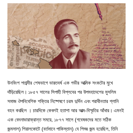
উনবিংশ শতাব্দীর শেষভাগে ভারতবর্ষ এক গভীর আত্মিক সংকটের মুখে
দাঁড়িয়েছিল। ১৮৫৭ সালের সিপাহী বিপ্লবের পর উপমহাদেশের মুসলিম
সমাজ ঔপনিবেশিক শক্তির নিষ্পেষণে চরম দুর্দিন এবং পরাধীনতার গ্লানি
বহন করছিল । চারদিকে কেবলই হতাশা আর আত্ম-বিস্মৃতির আঁধার। এমনই
এক বেদনাভারাক্রান্ত সময়ে, ১৮৭৭ সালে (গবেষকদের মতে সঠিক
জন্মসাল) শিয়ালকোটে (বর্তমানে পাকিস্তান) যে শিশুর জন্ম হয়েছিল, তিনি