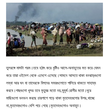
তুলরঙ্গে মাসটা গরম।তবে হঠাৎ করে বৃষ্টিও আসে-অনাহূতের মত করে যেমন
করে তারা ওইদেশ থেকে এদেশে এসেছে।সামনে আসতে থাকা বনঝাড়গুলো
লম্বা আর ঘন যা তাদেরকে বিপদের সময়গুলোতে পালিয়ে থাকতে সাহায্য
করবে।গাছগুলো ধূসর তবে মৃত্যুর মতো নয়,মুমূর্ষ রোগীর মতো।দূরে
মাছিগুলো ভনভন করছে চারপাশে পড়ে থাকা মৃতদেহগুলোর উপর,খাচ্ছে
না,মৃতদেহগুলোও বেশি পচে গেছে।মৃতদেহগুলোও অনাহূত।