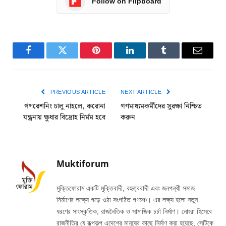
Follow on Flipboard
Facebook
Twitter
Pinterest
LinkedIn
Tumblr
Email
PREVIOUS ARTICLE
NEXT ARTICLE
গণরেশনিং চালু নাহলে, করোনা
গণমাধ্যমকর্মীদের সুরক্ষা নিশ্চিত
যন্ত্রনায় ক্ষুধার বিদ্রোহ নির্মম হবে
করুন
Muktiforum
মুক্তিফোরাম একটি মুক্তিবাদী, বহুত্ববাদী এবং জনপন্থী সমাজ
নির্মাণের লক্ষ্যে গড়ে ওঠা সংগঠিত গণমঞ্চ। এর লক্ষ্য হলো নতুন
ধরণের সাংস্কৃতিক, রাজনৈতিক ও সামাজিক চর্চা নির্মাণ। নোংরা হিসেবে
রাজনীতির যে রূপকল্প এদেশের মানুষের কাছে নির্মাণ করা হয়েছে, সেটিকে