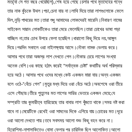
মত(যা সে গত বছর খেয়েছিল),শেষ হয়ে গেছে।চলার পথে মৃতদেহের গন্ধে
তার নাক কুঁচকে উথল।পচা,চেনা যায় না।লাথি দিয়ে তারা লাশগুলোকে ফেলে
দিল,নুড়ি পাথরের মত।তারা শুধু আমাদের লোকদেরই মারেনি।নিবারণ নামের
সাইকেল সারান লোকটিকেও তারা মেরে ফেলেছিল।তারা চোখের ভাষা পড়া
যাচ্ছিল না,তার চোখ উপরে ফেলা হয়েছিল।ধারালো কিছু দিয়ে নয়,আঙ্গুল
দিয়ে।পরদিন সকালে ওরা নাইলক্ষ্যায় আসে।নৌকা নামক ভেলায় করে।
আসার পথে তারা অজস্র লাশ দেখতে পেল।নৌকার চেয়ে লাশের সংখ্যা
অনেক বেশি।ওর কাছে হঠাৎ করেই “সর্বাত্বক চেষ্টা” কথাটির অর্থ পরিস্কার
হয়ে অঠে। আসার পথে ওদের মধ্যে কেউ একজন মারা যায়।অন্য একজন
বলে ওঠে-“বেঁচে গেল”।মৃতুর মধ্য দিয়ে ওরা বেঁচে অঠে।অবশেষে ওরা তীরে
এসে পৌছায়।তীরে পুতুলের মত লাশের সারির ভেতরে একজন মেয়ে;যে
সম্প্রতি তার কুমারীত্ব হারিয়েছে তার বাবার লাশ খুঁজতে থাকে।সময় নষ্ট করা
যাবে না।মেয়েটিকে রেখেই ওরা সামনের দিকে এগিয়ে যায়।চোরের মত।দূরে
ওরা আলো দেখতে পায়।তবে সবসময় আলো শুভ কিছু বহন করে না।
হিরোশিমা-নাগাসাকিতেও বোমা ফেলার পর চারিদিক ছিল আলোকিত।আলো