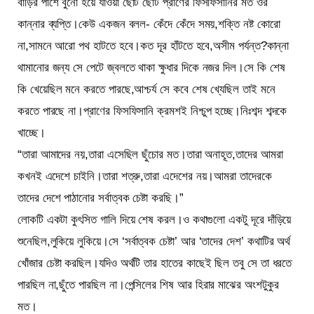
বাড়ির পাশে বুনো হয়ে যাওয়া ছোট ছোট প্রাণের ফিসফিসানির মত ওর
কান্নার ব্যপ্তি।কেউ একজন বলল- কেঁদে কেঁদে সময়,শক্তি নষ্ট কোরো
না,সামনে আরো পথ হাটতে হবে।কত দূর হাঁটতে হবে,অসীম পর্যন্ত?কান্না
থামানোর জন্য সে পেটে জ্বলতে থাকা ক্ষুধার দিকে নজর দিল।সে কি শেষ
কি খেয়েছিল মনে করতে পারছে,আশ্চর্য সে কবে শেষ খ্যেছিল তাই মনে
করতে পারছে না।প্রাণের ফিসফিসানি ক্রমশই নিশ্চুপ হচ্ছে।নিঃশব্দ শব্দকে
খাচ্ছে।
“তারা আমাদের নয়,তারা এসেছিল ছুঁচোর মত।তারা অনাহূত,তাদের আমরা
কখনই এদেশে চাইনি।তারা শত্রু,তারা এদেশের নয়।আমরা তাদেরকে
তাদের দেশে পাঠানোর সর্বাত্বক চেষ্টা করছি।”
লোকটি একটা কুৎসিত গালি দিয়ে শেষ করল।ও কথাগুলো একটু দূরে দাঁড়িয়ে
শুনেছিল,লুকিয়ে লুকিয়ে।সে ‘সর্বাত্বক চেষ্টা’ আর ‘তাদের দেশ’ কথাটির অর্থ
খোঁজার চেষ্টা করছিল।যদিও অর্থটি তার হাতের কাছেই ছিল তবু সে তা ধরতে
পারছিল না,ছুঁতে পারছিল না।পেন্সিলের শিষ আর হিরার মাঝের অংশটুকুর
মত।