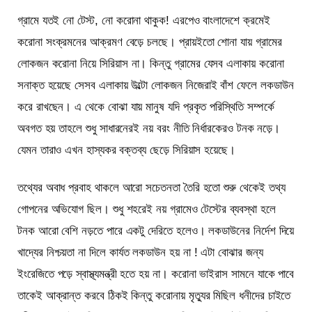
গ্রামে যতই নো টেস্ট, নো করোনা থাকুক! এরপেও বাংলাদেশে ক্রমেই
করোনা সংক্রমনের আক্রমণ বেড়ে চলছে। প্রায়ইতো শোনা যায় গ্রামের
লোকজন করোনা নিয়ে সিরিয়াস না। কিন্তু গ্রামের যেসব এলাকায় করোনা
সনাক্ত হয়েছে সেসব এলাকায় উল্টো লোকজন নিজেরাই বাঁশ ফেলে লকডাউন
করে রাখছেন। এ থেকে বোঝা যায় মানুষ যদি প্রকৃত পরিস্থিতি সম্পর্কে
অবগত হয় তাহলে শুধু সাধারনেরই নয় বরং নীতি নির্ধারকেরও টনক নড়ে।
যেমন তারাও এখন হাস্যকর বক্তব্য ছেড়ে সিরিয়াস হয়েছে।
তথ্যের অবাধ প্রবাহ থাকলে আরো সচেতনতা তৈরি হতো শুরু থেকেই তথ্য
গোপনের অভিযোগ ছিল। শুধু শহরেই নয় গ্রামেও টেস্টের ব্যবস্থা হলে
টনক আরো বেশি নড়তে পারে একটু দেরিতে হলেও। লকডাউনের নির্দেশ দিয়ে
খাদ্যের নিশ্চয়তা না দিলে কার্যত লকডাউন হয় না ! এটা বোঝার জন্য
ইংরেজিতে পড়ে স্বাস্থ্যমন্ত্রী হতে হয় না। করোনা ভাইরাস সামনে যাকে পাবে
তাকেই আক্রান্ত করবে ঠিকই কিন্তু করোনায় মৃত্যুর মিছিল ধনীদের চাইতে