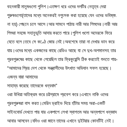
বহনকারী মানুষগুলো পুলিশ।এতক্ষণ ধরে ওদের দলটির নেতৃত্ব দেয়া
পুরুষগুলো(তাদের মধ্যে অনেকরই নপুংসক করা হয়েছে যেন ওদের ভবিষ্যৎ
না হয়) পেছনে চলে আসে।আর সামনে পাঠায় নারী আর শিশুদের।নারী আর
শিশুরা সহজে সহানুভূতি আদায় করতে পারে।পুলিশ গুলো অদেরকে ফিরে
যেতে বলে।তবে সে কণ্ঠে জোর নেই।অবশেষে তারা না দেখার ভান করে
যায়।ওদের মধ্যে একজনের কাছে রেডিও আছে যা সে দুখ-অপমানসহ তার
পূরবপুরুষের কাছে থেকে পেয়েছিল তার ফ্রিকুয়েন্সি ঠিক করতেই শুনতে পায়-
“আমাদের প্রিয় দেশ থেকে সন্ত্রাসীদের উৎখাত অভিযান সফল হয়েছে।
এজন্য যারা আমাদের
সাহায্য করেছে তাদেরকে ধন্যবাদ”
ওরা উখিয়া অতিক্রম করে চট্টগ্রামে প্রবেশ করে।এখানে নাকি ওদের
পূরবপুরুষরা বাস করত।মেরিন ড্রাইভ দিয়ে হাঁটার সময় অরা-একটি
সাইনবোর্ড দেখতে পায় যার একপাশে লেখা স্বাগতম আর অন্যপাশে ধন্যবাদ
আবার আসবেন।যদিও ওরা জানে তাদের এখানে দুইটয়ার কোনটিই নেই।