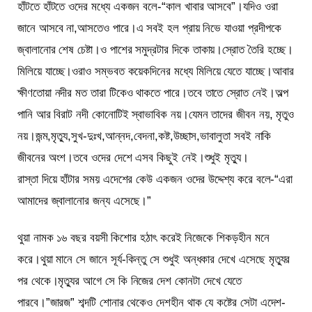
হাঁটতে হাঁটতে ওদের মধ্যে একজন বলে-“কাল খাবার আসবে”।যদিও ওরা
জানে আসবে না,আসতেও পারে।এ সবই হল প্রায় নিভে যাওয়া প্রদীপকে
জ্বালানোর শেষ চেষ্টা।ও পাশের সমুদ্রটার দিকে তাকায়।স্রোত তৈরি হচ্ছে।
মিলিয়ে যাচ্ছে।ওরাও সম্ভবত কয়েকদিনের মধ্যে মিলিয়ে যেতে যাচ্ছে।আবার
ক্ষীণতোয়া নদীর মত তারা টিকেও থাকতে পারে।তবে তাতে স্রোত নেই।অল্প
পানি আর বিরাট নদী কোনোটিই স্বাভাবিক নয়।যেমন তাদের জীবন নয়, মৃতুও
নয়।জন্ম,মৃত্যু,সুখ-দুঃখ,আন্নদ,বেদনা,কষ্ট,উচ্ছাস,ভাবালুতা সবই নাকি
জীবনের অংশ।তবে ওদের দেশে এসব কিছুই নেই।শুধুই মৃত্যু।
রাস্তা দিয়ে হাঁটার সময় এদেশের কেউ একজন ওদের উদ্দেশ্য করে বলে-“এরা
আমাদের জ্বালানোর জন্য এসেছে।”
থুয়া নামক ১৬ বছর বয়সী কিশোর হঠাৎ করেই নিজেকে শিকড়হীন মনে
করে।থুয়া মানে সে জানে সূর্য-কিন্তু সে শুধুই অন্ধকার দেখে এসেছে মৃত্যুর
পর থেকে।মৃত্যুর আগে সে কি নিজের দেশ কোনটা দেখে যেতে
পারবে।”জারজ” শব্দটি শোনার থেকেও দেশহীন থাক যে কষ্টের সেটা এদেশ-