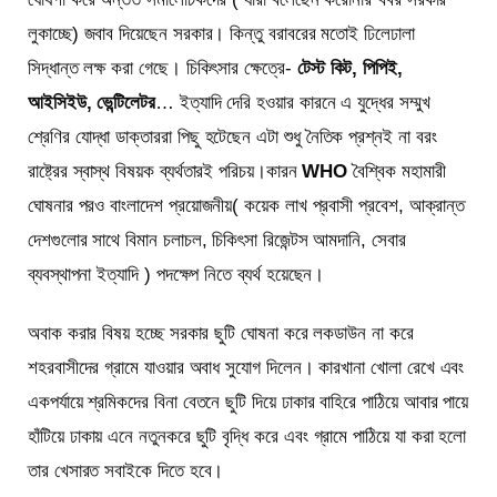
লুকাচ্ছে) জবাব দিয়েছেন সরকার। কিন্তু বরাবরের মতোই ঢিলেঢালা
সিদ্ধান্ত লক্ষ করা গেছে। চিকিৎসার ক্ষেত্রে-
টেস্ট কিট, পিপিই,
আইসিইউ, ভেন্টিলেটর
… ইত্যাদি দেরি হওয়ার কারনে এ যুদ্ধের সম্মুখ
শ্রেণির যোদ্ধা ডাক্তাররা পিছু হটেছেন এটা শুধু নৈতিক প্রশ্নই না বরং
রাষ্ট্রের স্বাস্থ বিষয়ক ব্যর্থতারই পরিচয়।কারন
WHO
বৈশ্বিক মহামারী
ঘোষনার পরও বাংলাদেশ প্রয়োজনীয়( কয়েক লাখ প্রবাসী প্রবেশ, আক্রান্ত
দেশগুলোর সাথে বিমান চলাচল, চিকিৎসা রিজেন্টস আমদানি, সেবার
ব্যবস্থাপনা ইত্যাদি ) পদক্ষেপ নিতে ব্যর্থ হয়েছেন।
অবাক করার বিষয় হচ্ছে সরকার ছুটি ঘোষনা করে লকডাউন না করে
শহরবাসীদের গ্রামে যাওয়ার অবাধ সুযোগ দিলেন। কারখানা খোলা রেখে এবং
একপর্যায়ে শ্রমিকদের বিনা বেতনে ছুটি দিয়ে ঢাকার বাহিরে পাঠিয়ে আবার পায়ে
হাঁটিয়ে ঢাকায় এনে নতুনকরে ছুটি বৃদ্ধি করে এবং গ্রামে পাঠিয়ে যা করা হলো
তার খেসারত সবাইকে দিতে হবে।