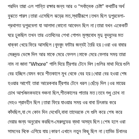
পরদিন তারা এল শান্তি রক্ষার জন্য আর ও “সর্বাত্বক চেষ্টা” কথাটির অর্থ
বুঝতে পারল।তারা এসেছিল ঝড়ের মত,স্থায়ীরূপে।তখন ছিল দুপুরবেলা-
প্রথাগত দুপুরবেলা যা আলাদা কোনো আবেদন ছিল না।তারা যখন একেকটি
ঘরে ঢুকছিল তখন তার এতদিনের শেখা গোপন মূল্যবোধ মৃদু বুদবুদের মত
ধাক্কা খেয়ে ফিরে আসছিল।বুদবুদ ফাটার জন্যই তৈরি হয়।ওরা ওর বাবার
মেরুদন্ড ভেঙ্গে দিল আর মাকে মেরে ফেলল।মাকে মেরে ফেলার সময় তারা
নাম না জানা “Whore” গালি দিয়ে ট্রিগার টেনে দিল।গুলির মাথা দিয়ে গুলি
বের হচ্ছিল যেমন করে শীতকালে মুখ থেকে বের হয়।ধোয়া বের হওয়া শেষ
হওয়ার আগেই তারা আরেকবার ট্রিগার টেনে ধরল।ছেঁড়ে দিল।ওর মায়ের
চোখ আর্শ্চজনকভাবে শুকনা ছিল,শীতকালের পাতার মত।তবে শুধু চোখ না
দেহও প্রানহীন ছিল।তারা ফিরে যাওয়ার সময় ওর বাবা চিৎকার করে
কাঁদছিল,যা সে কোন দিন দেখেনি,বাবা তাদেরকে সে গুলি করে শেষ করে
দেয়ার জন্য অনুরোধ করছিল-মেরুদন্ডের ব্যথা অসহ্য ছিল।শেষ হলে ওরা
সামনের দিকে এগিয়ে যায়।কারণ এখানে নতুন কিছু ছিল না।হাড্ডি চিবানর