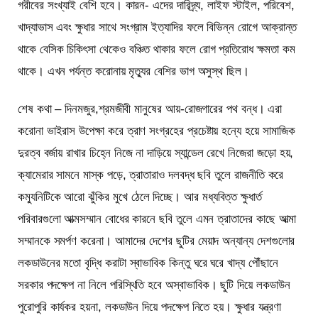
গরীবের সংখ্যাই বেশি হবে। কারন- এদের দারিদ্র্য, লাইফ স্টাইল, পরিবেশ,
খাদ্যাভাস এবং ক্ষুধার সাথে সংগ্রাম ইত্যাদির ফলে বিভিন্ন রোগে আক্রান্ত
থাকে বেসিক চিকিৎসা থেকেও বঞ্চিত থাকার ফলে রোগ প্রতিরোধ ক্ষমতা কম
থাকে। এখন পর্যন্ত করোনায় মৃত্যুর বেশির ভাগ অসুস্থ ছিল।
শেষ কথা – দিনমজুর,শ্রমজীবী মানুষের আয়-রোজগারের পথ বন্ধ। এরা
করোনা ভাইরাস উপেক্ষা করে ত্রাণ সংগ্রহের প্রচেষ্টায় হন্যে হয়ে সামাজিক
দুরত্ব বর্জায় রাখার চিহ্নে নিজে না দাড়িয়ে স্যান্ডেল রেখে নিজেরা জড়ো হয়,
ক্যামেরার সামনে মাস্ক পড়ে, ত্রাতারাও দলবদ্ধ ছবি তুলে রাজনীতি করে
কম্যুনিটিকে আরো ঝুঁকির মুখে ঠেলে দিচ্ছে। আর মধ্যবিত্ত ক্ষুধার্ত
পরিবারগুলো আত্মসম্মান বোধের কারনে ছবি তুলে এমন ত্রাতাদের কাছে আত্মা
সম্মানকে সমর্পণ করেনা। আমাদের দেশের ছুটির মেয়াদ অন্যান্য দেশগুলোর
লকডাউনের মতো বৃদ্ধি করাটা স্বাভাবিক কিন্তু ঘরে ঘরে খাদ্য পৌঁছানে
সরকার পদক্ষেপ না নিলে পরিস্থিতি হবে অস্বাভাবিক। ছুটি দিয়ে লকডাউন
পুরোপুরি কার্যকর হয়না, লকডাউন দিয়ে পদক্ষেপ নিতে হয়। ক্ষুধার যন্ত্রণা