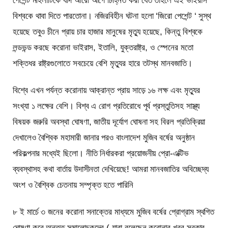
পেশেন্ট মহিলাটিকে যদি আরো আগে চিহ্নিত করা যেত তাহলে এই ভাইরাস
বিশ্বকে থাবা দিতে পারতোনা। নজিরবিহীন ঘটনা হলো ‘জিরো পেশেন্ট ‘ সুস্থ
হয়েছে তবুও চীনে প্রায় চার হাজার মানুষের মৃত্যু হয়েছে, কিন্তু বিশ্বকে
লন্ডভন্ড করছে করোনা ভাইরাস, ইতালি, যুক্তরাষ্ট্র, ও স্পেনের মতো
শক্তিধর রাষ্ট্রগুলোতে সবচেয়ে বেশি মৃত্যুর হারে তটস্থ মানবজাতি।
বিশ্বে এখন পর্যন্ত করোনায় আক্রান্ত প্রায় সাড়ে ১৬ লক্ষ এবং মৃত্যুর
সংখ্যা ১ লক্ষের বেশি। বিশ্ব এ রোগ প্রতিরোধে পূর্ব প্রস্তুতিসহ সাস্থ্য
বিষয়ক জরুরি অবস্থা ঘোষণা, জাতীয় দূর্যোগ ঘোষনা সহ বিরল প্রতিক্রিয়া
দেখালেও বৈশ্বিক মহামারী জানার পরও বাংলাদেশ মুজিব বর্ষের অনুষ্ঠান
পরিকল্পনার মধ্যেই ছিলো। নীতি নির্ধারকরা প্রয়োজনীয় প্রো-এক্টিভ
ব্যবস্থাসহ কথা বার্তায় উদাসীনতা দেখিয়েছে! আমরা মানবজাতির অবিচ্ছেদ্য
অংশ ও বৈশ্বিক চেতনায় সম্পৃক্ত হতে পারিনি
৮ ই মার্চে ৩ জনের করোনা সনাক্তের মাধ্যমে মুজিব বর্ষের প্রোগ্রাম স্থগিত
ঘোষণা করে অন্তত সমালোচকদের ( যারা বলেছেন করোনার খবর সরকার