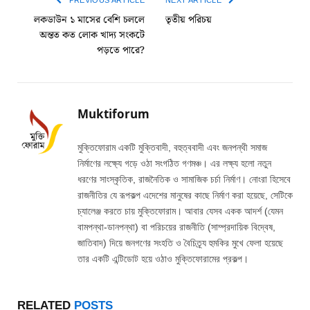
লকডাউন ১ মাসের বেশি চললে
তৃতীয় পরিচয়
অন্তত কত লোক খাদ্য সংকটে
পড়তে পারে?
Muktiforum
মুক্তিফোরাম একটি মুক্তিবাদী, বহুত্ববাদী এবং জনপন্থী সমাজ
নির্মাণের লক্ষ্যে গড়ে ওঠা সংগঠিত গণমঞ্চ। এর লক্ষ্য হলো নতুন
ধরণের সাংস্কৃতিক, রাজনৈতিক ও সামাজিক চর্চা নির্মাণ। নোংরা হিসেবে
রাজনীতির যে রূপকল্প এদেশের মানুষের কাছে নির্মাণ করা হয়েছে, সেটিকে
চ্যালেঞ্জ করতে চায় মুক্তিফোরাম। আবার যেসব একক আদর্শ (যেমন
বামপন্থা-ডানপন্থা) বা পরিচয়ের রাজনীতি (সাম্প্রদায়িক বিদ্বেষ,
জাতিবাদ) দিয়ে জনগণের সংহতি ও বৈচিত্র্য হুমকির মুখে ফেলা হয়েছে
তার একটি এন্টিডোট হয়ে ওঠাও মুক্তিফোরামের প্রকল্প।
RELATED
POSTS