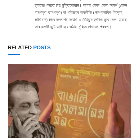
চ্যালেঞ্জ করতে চায় মুক্তিফোরাম। আবার যেসব একক আদর্শ (যেমন
বামপন্থা-ডানপন্থা) বা পরিচয়ের রাজনীতি (সাম্প্রদায়িক বিদ্বেষ,
জাতিবাদ) দিয়ে জনগণের সংহতি ও বৈচিত্র্য হুমকির মুখে ফেলা হয়েছে
তার একটি এন্টিডোট হয়ে ওঠাও মুক্তিফোরামের প্রকল্প।
RELATED
POSTS