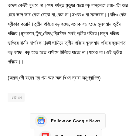
ওদেশ কেউই বুঝবে না।শেষ পর্যন্ত মৃত্যুর চেয়ে বড় বাস্তবতা নেয়-এটা তার
চেয়ে ভাল আর কেউ বোঝে না,কেউ না।ঈশ্বরও না সম্ভবত।।যদিও কেউ
স্বীকার করেনি।তৃতীয় পরিচয় বড় হচ্ছে,অনেক বড় হচ্ছে মুসলমান তৃতীয়
পরিচয়।মুসলমান,হিন্দু,বৌদ্ধ,খ্রিস্টান-সবই তৃতীয় পরিচয়।মানুষ পরিচয়
ছাড়িয়ে বার্মার নাগরিক শব্দটা ছাড়িয়ে তৃতীয় পরিচয় মুসলমান পরিচয় ক্রমাগত
বড় হচ্ছে।বড় হতে হতে অসীমে মিলিয়ে যাচ্ছে না।যাবেও না।এই তৃতীয়
পরিচয়।।
(অরুন্ধতী রায়ের দ্য গড অফ স্মল থিংস দ্বারা অনুপ্রাণিত)
ছোট গল্প
Follow on Google News