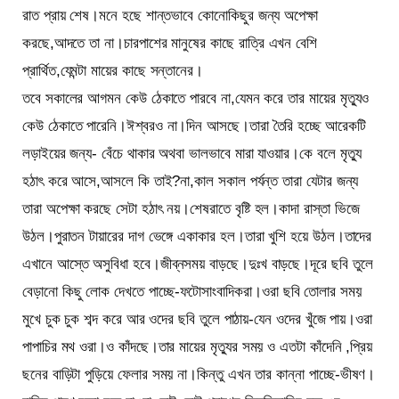
রাত প্রায় শেষ।মনে হছে শান্তভাবে কোনোকিছুর জন্য অপেক্ষা
করছে,আদতে তা না।চারপাশের মানুষের কাছে রাত্রি এখন বেশি
প্রার্থিত,যেমন্টা মায়ের কাছে সন্তানের।
তবে সকালের আগমন কেউ ঠেকাতে পারবে না,যেমন করে তার মায়ের মৃত্যুও
কেউ ঠেকাতে পারেনি।ঈশ্বরও না।দিন আসছে।তারা তৈরি হচ্ছে আরেকটি
লড়াইয়ের জন্য- বেঁচে থাকার অথবা ভালভাবে মারা যাওয়ার।কে বলে মৃত্যু
হঠাৎ করে আসে,আসলে কি তাই?না,কাল সকাল পর্যন্ত তারা যেটার জন্য
তারা অপেক্ষা করছে সেটা হঠাৎ নয়।শেষরাতে বৃষ্টি হল।কাদা রাস্তা ভিজে
উঠল।পুরাতন টায়ারের দাগ ভেঙ্গে একাকার হল।তারা খুশি হয়ে উঠল।তাদের
এখানে আস্তে অসুবিধা হবে।জীব্নসময় বাড়ছে।দুঃখ বাড়ছে।দূরে ছবি তুলে
বেড়ানো কিছু লোক দেখতে পাচ্ছে-ফটোসাংবাদিকরা।ওরা ছবি তোলার সময়
মুখে চুক চুক শব্দ করে আর ওদের ছবি তুলে পাঠায়-যেন ওদের খুঁজে পায়।ওরা
পাপাচির মথ ওরা।ও কাঁদছে।তার মায়ের মৃত্যুর সময় ও এতটা কাঁদেনি ,প্রিয়
ছনের বাড়িটা পুড়িয়ে ফেলার সময় না।কিন্তু এখন তার কান্না পাচ্ছে-ভীষণ।