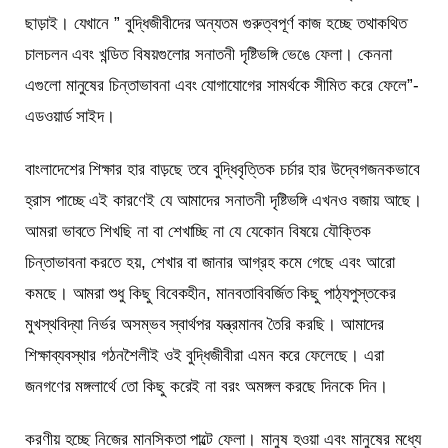
ছাড়াই। যেখানে ” বুদ্ধিজীবীদের অন্যতম গুরুত্বপূর্ণ কাজ হচ্ছে তথাকথিত
চালচলন এবং খন্ডিত বিষয়গুলোর সনাতনী দৃষ্টিভঙ্গি ভেঙে ফেলা। কেননা
এগুলো মানুষের চিন্তাভাবনা এবং যোগাযোগের সামর্থকে সীমিত করে ফেলে”-
এডওয়ার্ড সাইদ।
বাংলাদেশের শিক্ষার হার বাড়ছে তবে বুদ্ধিবৃত্তিক চর্চার হার উদ্বেগজনকভাবে
হ্রাস পাচ্ছে এই কারণেই যে আমাদের সনাতনী দৃষ্টিভঙ্গি এখনও বজায় আছে।
আমরা ভাবতে শিখছি না বা শেখাচ্ছি না যে যেকোন বিষয়ে যৌক্তিক
চিন্তাভাবনা করতে হয়, শেখার বা জানার আগ্রহ কমে গেছে এবং আরো
কমছে। আমরা শুধু কিছু বিবেকহীন, মানবতাবিবর্জিত কিছু পাঠ্যপুস্তকের
মুখস্থবিদ্যা নির্ভর অসম্ভব স্বার্থপর যন্ত্রমানব তৈরি করছি। আমাদের
শিক্ষাব্যবস্থার গঠনশৈলীই ওই বুদ্ধিজীবীরা এমন করে ফেলেছে। এরা
জনগণের মঙ্গলার্থে তো কিছু করেই না বরং অমঙ্গল করছে দিনকে দিন।
করণীয় হচ্ছে নিজের মানসিকতা পাল্টে ফেলা। মানুষ হওয়া এবং মানুষের মধ্যে