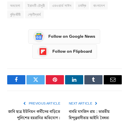
অবহেলা
ইরাবতী চৌধুরী
এডওয়ার্ড সাঈদ
চমস্কি
বাংলাদেশ
বুদ্ধিজীবী
শ্রেণীস্বার্থ
Follow on Google News
Follow on Flipboard
Facebook
Twitter
Pinterest
LinkedIn
Tumblr
Email
PREVIOUS ARTICLE
NEXT ARTICLE
জাবি ছাত্র ইউনিয়ন কর্মীদের বাড়িতে
বাবরি মসজিদ রায় : ভারতীয়
পুলিশের হয়রানির অভিযোগ।
হিন্দুত্ববাদীতার আইনি বৈধতা