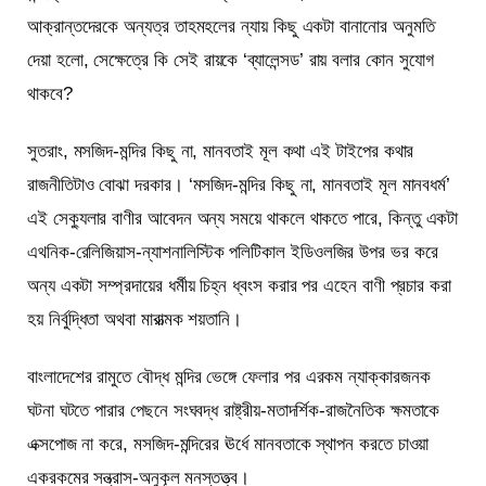
আক্রান্তদেরকে অন্যত্র তাহমহলের ন্যায় কিছু একটা বানানোর অনুমতি
দেয়া হলো, সেক্ষেত্রে কি সেই রায়কে ‘ব্যালেন্সড’ রায় বলার কোন সুযোগ
থাকবে?
সুতরাং, মসজিদ-মন্দির কিছু না, মানবতাই মূল কথা এই টাইপের কথার
রাজনীতিটাও বোঝা দরকার। ‘মসজিদ-মন্দির কিছু না, মানবতাই মূল মানবধর্ম’
এই সেক্যুলার বাণীর আবেদন অন্য সময়ে থাকলে থাকতে পারে, কিন্তু একটা
এথনিক-রেলিজিয়াস-ন্যাশনালিস্টিক পলিটিকাল ইডিওলজির উপর ভর করে
অন্য একটা সম্প্রদায়ের ধর্মীয় চিহ্ন ধ্বংস করার পর এহেন বাণী প্রচার করা
হয় নির্বুদ্ধিতা অথবা মারাত্মক শয়তানি।
বাংলাদেশের রামুতে বৌদ্ধ মন্দির ভেঙ্গে ফেলার পর এরকম ন্যাক্কারজনক
ঘটনা ঘটতে পারার পেছনে সংঘবদ্ধ রাষ্ট্রীয়-মতাদর্শিক-রাজনৈতিক ক্ষমতাকে
এক্সপোজ না করে, মসজিদ-মন্দিরের ঊর্ধে মানবতাকে স্থাপন করতে চাওয়া
একরকমের সন্ত্রাস-অনুকূল মনস্তত্ত্ব।