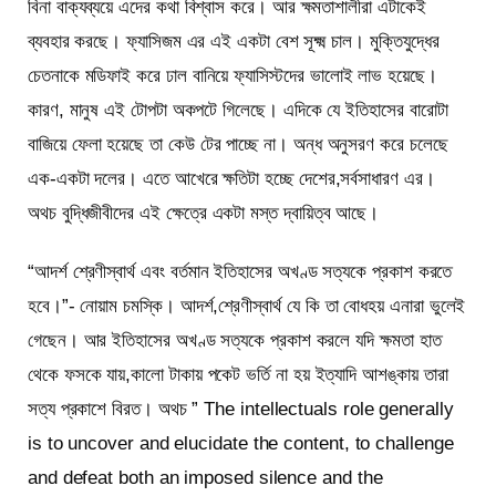
বিনা বাক্যব্যয়ে এদের কথা বিশ্বাস করে। আর ক্ষমতাশালীরা এটাকেই
ব্যবহার করছে। ফ্যাসিজম এর এই একটা বেশ সূক্ষ্ম চাল। মুক্তিযুদ্ধের
চেতনাকে মডিফাই করে ঢাল বানিয়ে ফ্যাসিস্টদের ভালোই লাভ হয়েছে।
কারণ, মানুষ এই টোপটা অকপটে গিলেছে। এদিকে যে ইতিহাসের বারোটা
বাজিয়ে ফেলা হয়েছে তা কেউ টের পাচ্ছে না। অন্ধ অনুসরণ করে চলেছে
এক-একটা দলের। এতে আখেরে ক্ষতিটা হচ্ছে দেশের,সর্বসাধারণ এর।
অথচ বুদ্ধিজীবীদের এই ক্ষেত্রে একটা মস্ত দ্বায়িত্ব আছে।
“আদর্শ শ্রেণীস্বার্থ এবং বর্তমান ইতিহাসের অখণ্ড সত্যকে প্রকাশ করতে
হবে।”- নোয়াম চমস্কি। আদর্শ,শ্রেণীস্বার্থ যে কি তা বোধহয় এনারা ভুলেই
গেছেন। আর ইতিহাসের অখণ্ড সত্যকে প্রকাশ করলে যদি ক্ষমতা হাত
থেকে ফসকে যায়,কালো টাকায় পকেট ভর্তি না হয় ইত্যাদি আশঙ্কায় তারা
সত্য প্রকাশে বিরত। অথচ ” The intellectuals role generally
is to uncover and elucidate the content, to challenge
and defeat both an imposed silence and the