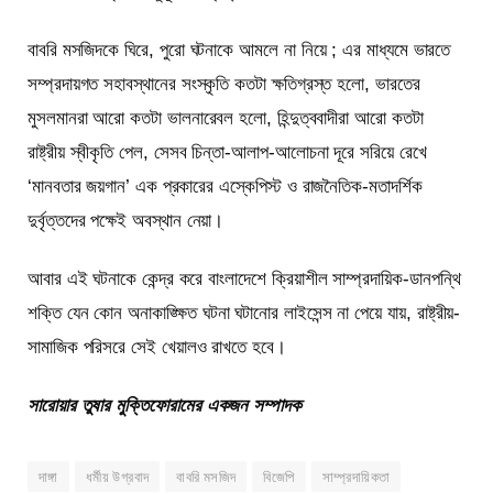
বাবরি মসজিদকে ঘিরে, পুরো ঘটনাকে আমলে না নিয়ে ; এর মাধ্যমে ভারতে
সম্প্রদায়গত সহাবস্থানের সংস্কৃতি কতটা ক্ষতিগ্রস্ত হলো, ভারতের
মুসলমানরা আরো কতটা ভালনারেবল হলো, হিন্দুত্ববাদীরা আরো কতটা
রাষ্ট্রীয় স্বীকৃতি পেল, সেসব চিন্তা-আলাপ-আলোচনা দূরে সরিয়ে রেখে
‘মানবতার জয়গান’ এক প্রকারের এস্কেপিস্ট ও রাজনৈতিক-মতাদর্শিক
দুর্বৃত্তদের পক্ষেই অবস্থান নেয়া।
আবার এই ঘটনাকে কেন্দ্র করে বাংলাদেশে ক্রিয়াশীল সাম্প্রদায়িক-ডানপন্থি
শক্তি যেন কোন অনাকাঙ্ক্ষিত ঘটনা ঘটানোর লাইসেন্স না পেয়ে যায়, রাষ্ট্রীয়-
সামাজিক পরিসরে সেই খেয়ালও রাখতে হবে।
সারোয়ার তুষার মুক্তিফোরামের একজন সম্পাদক
দাঙ্গা
ধর্মীয় উগ্রবাদ
বাবরি মসজিদ
বিজেপি
সাম্প্রদায়িকতা