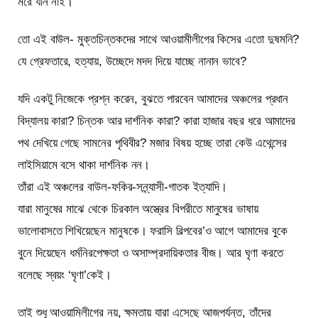
মরে যান নাই।
তো এই বাউল- মুক্তচিন্তকদের সাথে আওয়ামীলীগের কিসের এতো দুষমনি?
যে গ্রেফতারে, হত্যায়, উচ্ছেদে মদদ দিয়ে যাচ্ছে নানান ভাবে?
যদি একটু নিজেকে প্রশ্ন করেন, বুঝতে পারবেন আমাদের অঞ্চলের প্রধান
বিদ্যালয় কারা? চিন্তক আর দার্শনিক কারা? কারা হাজার বছর ধরে আমাদের
পথ দেখিয়ে গেছে সামনের পৃথিবীর? মজার বিষয় হচ্ছে তারা কেউ এথেন্সের
লাইসিয়ামে বসে থাকা দার্শনিক নন।
তাঁরা এই অঞ্চলের বাউল-ফকির-সন্ন্যাসী-গাতক ইত্যাদি।
যারা মানুষের মাঝে থেকে চিরকাল অস্ত্রের বিপরীতে মানুষের ভাষায়
ভালোবাসতে শিখিয়েছেন মানুষকে। ফরাসি বিল্পবের’ও আগে আমাদের বুকে
বুনে দিয়েছেন ধর্মনিরপেক্ষতা ও অসাম্প্রদায়িকতার বীজ। আর ঘৃণা করতে
বলেছে স্বয়ং ‘ঘৃণা’কেই।
তাই শুধু আওয়ামিলীগের নয়, ক্ষমতায় যারা এসেছে আজপর্যন্ত, তাঁদের