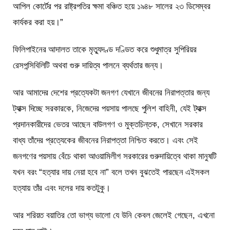
আপিল কোর্টের পর রাষ্ট্রপতির ক্ষমা বঞ্চিত হয়ে ১৯৪৮ সালের ২৩ ডিসেম্বর
কার্যকর করা হয়।”
ফিলিপাইনের আদালত তাকে মৃত্যুদণ্ড দণ্ডিত করে শুধুমাত্র সুপিরিয়র
রেসপন্সিবিলিটি অথবা গুরু দায়িত্ব পালনে ব্যর্থতার জন্য।
আর আমাদের দেশের প্রত্যেকটা জনগণ যেখানে জীবনের নিরাপত্তার জন্য
ট্যাক্স দিচ্ছে সরকারকে, নিজেদের পয়সায় পালছে পুলিশ বাহিনী, যেই ট্যাক্স
প্রদানকারীদের ভেতর আছেন বাউলগণ ও মুক্তচিন্তক, সেখানে সরকার
বাধ্য তাঁদের প্রত্যেকের জীবনের নিরাপত্তা নিশ্চিত করতে। এবং সেই
জনগণের পয়সায় বেঁচে থাকা আওয়ামিলীগ সরকারের গুরুদায়িত্বে থাকা মানুষটি
যখন বরং “হত্যার দায় নেয়া হবে না” বলে তখন বুঝতেই পারছেন এইসকল
হত্যায় তাঁর এবং দলের দায় কতটুকু।
আর শরিয়ত বয়াতির তো ভাগ্য ভালো যে উনি কেবল জেলেই গেছেন, এখনো