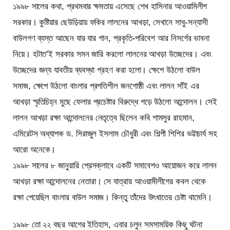
১৯৯৮ সালের কথা, প্রথমবার ক্ষমতায় এসেছে শেখ হাসিনার আওয়ামিলীগ
সরকার। কুষ্টিয়ার ছেউড়িয়ায় ফকির লালনের আখড়া, সেখানে সাধু-সন্যাসী
বাউলগণ ব্যস্ত আছেন যার যার গান, প্রকৃতি-পরিবেশ আর নিসর্গের ভাবনা
নিয়ে। হটাত’ই সরকার সমন জারি করলো লালনের আখড়া উচ্ছেদের। এবং
উচ্ছেদের জন্য যাবতীয় ব্যবস্থা গ্রহণ করা হলো। ক্ষেপে উঠলো বাউল
সমাজ, ক্ষেপে উঠলো বাংলার প্রগতিশীল জনগোষ্ঠী এবং লালন সাঁই এর
আখড়া স্মৃতিচিহ্ন মুছে ফেলার প্রচেষ্টার বিরুদ্ধে গড়ে উঠলো আন্দোলন। সেই
লালন আখড়া রক্ষা আন্দোলনের নেতৃত্বে ছিলেন কবি শামসুর রাহমান,
এমিরেটস অধ্যাপক ড. সিরাজুল ইসলাম চৌধুরী এবং শিল্পী শিশির ভট্টাচার্য সহ
আরো অনেকে।
১৯৯৮ সালের ৮ জানুয়ারি প্রেসক্লাবে একটি সমাবেশও আয়োজন করে লালন
আখড়া রক্ষা আন্দোলনের নেতারা। সে যাত্রায় আওয়ামীলীগের কবল থেকে
রক্ষা পেয়েছিল বাংলার বাউল সমাজ। কিন্তু তাঁদের উৎখাতের চেষ্টা থামেনি।
১৯৯৮ তো ২২ বছর আগের ইতিহাস, এবার চলুন সমসাময়িক কিছু ঘটনা