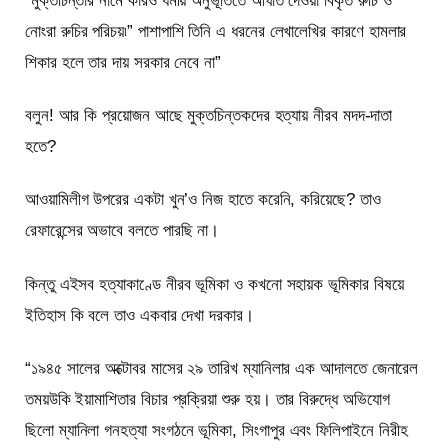
“মুক্তচিন্তার নামে কারও ধর্মীয় অনুভূতিতে আঘাত দেওয়া বিকৃত রুচি ও
নোংরা রুচির পরিচয়৷” পাশাপাশি তিনি এ ধরনের লেখালেখির কারণে হামলার
শিকার হলে তার দায় সরকার নেবে না”
বলুন! আর কি প্রয়োজন আছে মুক্তচিন্তকদের হত্যায় নীরব মদদ-দাতা
হতে?
আওয়ামিলীগ উপরের একটা খুন’ও নিজ হাতে করেনি, করিয়েছে? তাও
রেফারেন্সের অভাবে বলতে পারছি না।
কিন্তু এইসব হত্যাকাণ্ডে নীরব ভূমিকা ও কখনো সহায়ক ভূমিকার বিষয়ে
ইতিহাস কি বলে তাও একবার দেখা দরকার।
“১৯৪৫ সালের অক্টোবর মাসের ২৯ তারিখ ম্যানিলার এক আদালতে জেনারেল
তময়উকি ইয়ামাশিতার বিচার প্রক্রিয়া শুরু হয়। তার বিরুদ্ধে অভিযোগ
ছিলো ম্যানিলা গনহত্যা সংগঠনে ভূমিকা, সিংগাপুর এবং ফিলিপাইনে নিরীহ