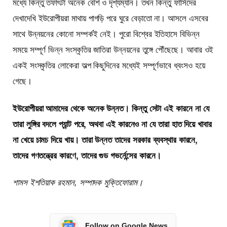
মধ্যে কিন্তু তফাৎটা অনেক বেশি ও দৃশ্যম্যান। তখন কিন্তু ফার্সিদের
দেখাদেখি ইউরোপীয়রা মাথায় পাগড়ি পরে ঘুরে বেড়াতো না। আসলে এসবের
সাথে উন্নয়নের কোনো সম্পর্কই নেই। পুরো বিশ্বের ইতিহাসে বিভিন্ন
সময়ে সম্পূর্ণ ভিন্ন সংস্কৃতির জাতিরা উন্নয়নের তুঙ্গে পৌঁছেছে। আবার ওই
একই সংস্কৃতির লোকেরা অল্প কিছুদিনের মধ্যেই সম্পূর্ণভাবে ধ্বংসও হয়ে
গেছে।
ইউরোপীয়রা আমাদের থেকে অনেক উন্নত। কিন্তু সেটা এই কারনে না যে
তারা লুঙ্গির বদলে প্যান্ট পরে, অথবা এই কারনেও না যে তারা হাত দিয়ে খাবার
না খেয়ে চামচ দিয়ে খায়। তারা উন্নত তাদের সরকার ব্যবস্থার কারনে,
তাদের গণতন্ত্রের কারণে, তাদের গুড গভর্নেন্সের কারনে।
শামস ইশতিয়াক রহমান, সম্পাদক মুক্তিফোরাম।
Follow on Google News