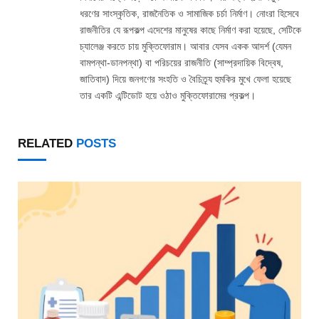
ধরণের সাংস্কৃতিক, রাজনৈতিক ও সামাজিক চর্চা নির্মাণ। নোংরা হিসেবে
রাজনীতির যে রূপকল্প এদেশের মানুষের কাছে নির্মাণ করা হয়েছে, সেটিকে
চ্যালেঞ্জ করতে চায় মুক্তিফোরাম। আবার যেসব একক আদর্শ (যেমন
বামপন্থা-ডানপন্থা) বা পরিচয়ের রাজনীতি (সাম্প্রদায়িক বিদ্বেষ,
জাতিবাদ) দিয়ে জনগণের সংহতি ও বৈচিত্র্য হুমকির মুখে ফেলা হয়েছে
তার একটি এন্টিডোট হয়ে ওঠাও মুক্তিফোরামের প্রকল্প।
RELATED
POSTS