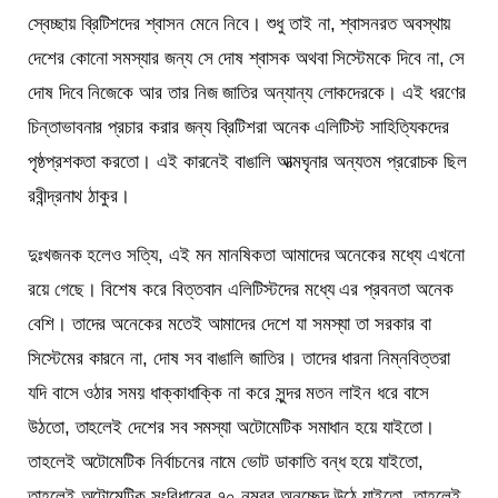
স্বেচ্ছায় ব্রিটিশদের শ্বাসন মেনে নিবে। শুধু তাই না, শ্বাসনরত অবস্থায়
দেশের কোনো সমস্যার জন্য সে দোষ শ্বাসক অথবা সিস্টেমকে দিবে না, সে
দোষ দিবে নিজেকে আর তার নিজ জাতির অন্যান্য লোকদেরকে। এই ধরণের
চিন্তাভাবনার প্রচার করার জন্য ব্রিটিশরা অনেক এলিটিস্ট সাহিত্যিকদের
পৃষ্ঠপ্রশকতা করতো। এই কারনেই বাঙালি আত্মঘৃনার অন্যতম প্ররোচক ছিল
রবীন্দ্রনাথ ঠাকুর।
দুঃখজনক হলেও সত্যি, এই মন মানষিকতা আমাদের অনেকের মধ্যে এখনো
রয়ে গেছে। বিশেষ করে বিত্তবান এলিটিস্টদের মধ্যে এর প্রবনতা অনেক
বেশি। তাদের অনেকের মতেই আমাদের দেশে যা সমস্যা তা সরকার বা
সিস্টেমের কারনে না, দোষ সব বাঙালি জাতির। তাদের ধারনা নিম্নবিত্তরা
যদি বাসে ওঠার সময় ধাক্কাধাক্কি না করে সুন্দর মতন লাইন ধরে বাসে
উঠতো, তাহলেই দেশের সব সমস্যা অটোমেটিক সমাধান হয়ে যাইতো।
তাহলেই অটোমেটিক নির্বাচনের নামে ভোট ডাকাতি বন্ধ হয়ে যাইতো,
তাহলেই অটোমেটিক সংবিধানের ৭০ নম্বর অনুচ্ছেদ উঠে যাইতো, তাহলেই