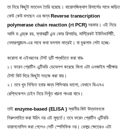
তা নিয়ে কিছুটা মতভেদ তৈরি হয়েছে। বায়োলজিক্যাল রিসার্সের সাথে জড়িত
কেউ কেউ বলছেন এর জন্য
Reverse transcription
polymerase chain reaction (rt PCR)
দরকার। এই নিয়ে
আমি ড এন্ড্রু রয়, ফ্যাকাল্টি এন্ড কোর রিসার্চার, মাস্ট্রিকট ইউনিভার্সিটি,
নেদারল্যান্ডস-এর সাথে কথা বললাম মাত্রই। যা বুঝলাম সেটা হচ্ছে-
করোনা বা এইধরনের টেস্ট দুটি পদ্ধতিতে করা যায়-
১। ফরেন প্রোটিন এন্টিবডি ডেভেলপ করেছে কিনা এটা এনজাইম পরীক্ষার
টেস্ট কিট দিয়ে কিছুটা সহজে করা যায়।
২। তবে খুব নিশ্চিত হবার জন্য পিসিআর ভালো, যেখানে ডিএনএ
রেপ্লিকেশন চেইন নিয়ে নিখুঁত ধারনা পাওয়া যাবে।
তাই
enzyme-based (ELISA )
স্থানীয় কিট উদ্ভাবনকে
নিরুৎসাহিত করা উচিৎ নয় এই মুহুর্তে। তবে ফরেন প্রোটিন এন্টিবডি
ডায়াগনোসিস করা গেলেও সেটি স্পেসিফিক নয়। ডেঙ্গুর ক্ষেত্রেও এটা