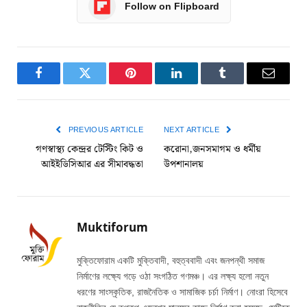
Follow on Flipboard
Facebook
Twitter
Pinterest
LinkedIn
Tumblr
Email
PREVIOUS ARTICLE
NEXT ARTICLE
গণস্বাস্থ্য কেন্দ্রর টেস্টিং কিট ও
করোনা,জনসমাগম ও ধর্মীয়
আইইডিসিআর এর সীমাবদ্ধতা
উপশানালয়
Muktiforum
মুক্তিফোরাম একটি মুক্তিবাদী, বহুত্ববাদী এবং জনপন্থী সমাজ
নির্মাণের লক্ষ্যে গড়ে ওঠা সংগঠিত গণমঞ্চ। এর লক্ষ্য হলো নতুন
ধরণের সাংস্কৃতিক, রাজনৈতিক ও সামাজিক চর্চা নির্মাণ। নোংরা হিসেবে