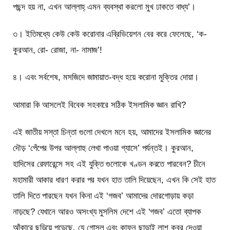
পছন্দ হয় না, এখন আল্লাহ্ এমন ব্যবস্থা করলো মুখ ঢাকতে বাধ্য’।
৩। ইতিমধ্যে কেউ কেউ করোনার এব্রিভিয়েশন বের করে ফেলেছে, ‘ক-
কুরআন, রো- রোজা, না- নামাজ’!
৪। এবং সর্বশেষ, মসজিদে জামায়াত-বদ্ধ হয়ে করোনা মুক্তির দোয়া।
আমারা কি আসলেই বিবেক সহকারে সঠিক ইসলামিক জ্ঞান রাখি?
এই জাতীয় সস্তা চিন্তা গুলো দেখলে মনে হয়, আমাদের ইসলামিক জ্ঞানের
দৌড় ‘পেঁপের উপর আল্লাহু লেখা পাওয়া গ্যাসে’ পর্যন্তই। কুরআন,
হাদিসের রেফারেন্সে সহ এই যুক্তি গুলোকে খণ্ডন করতে পারবেন? চীনে
মহামারী আকার ধারণ করার পর যখন হাত তালি দিয়েছেন, এখন কি সেই হাত
তালি দিতে পারছেন যখন কিনা এই ‘গজব’ আমাদের দোরগোড়ায় কড়া
নাড়ছে? যেখানে আরও অসংখ্য মুসলিম দেশে এই ‘গজব’ এতো ব্যাপক
আঁকারে ছড়িয়ে পড়েছে, যে গোসল এবং কাফন ছাড়াই লাশ কবর দেওয়া