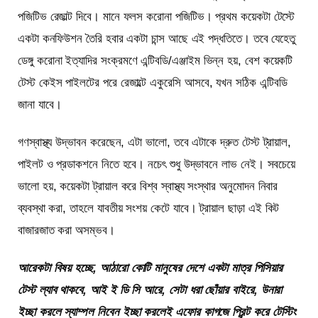
পজিটিভ রেজাল্ট দিবে। মানে ফলস করোনা পজিটিভ। প্রথম কয়েকটা টেস্টে
একটা কনফিউশন তৈরি হবার একটা চান্স আছে এই পদ্ধতিতে। তবে যেহেতু
ডেঙ্গু করোনা ইত্যাদির সংক্রমণে এন্টিবডি/এঞ্জাইম ভিন্ন হয়, বেশ কয়েকটি
টেস্ট কেইস পাইলটের পরে রেজাল্টে একুরেসি আসবে, যখন সঠিক এন্টিবডি
জানা যাবে।
গণস্বাস্থ্য উদ্ভাবন করেছেন, এটা ভালো, তবে এটাকে দ্রুত টেস্ট ট্রায়াল,
পাইলট ও প্রডাকশনে নিতে হবে। নচেৎ শুধু উদ্ভাবনে লাভ নেই। সবচেয়ে
ভালো হয়, কয়েকটা ট্রায়াল করে বিশ্ব স্বাস্থ্য সংস্থার অনুমোদন নিবার
ব্যবস্থা করা, তাহলে যাবতীয় সংশয় কেটে যাবে। ট্রায়াল ছাড়া এই কিট
বাজারজাত করা অসম্ভব।
আরেকটা বিষয় হচ্ছে, আঠারো কোটি মানুষের দেশে একটা মাত্র পিসিয়ার
টেস্ট ল্যাব থাকবে, আই ই ডি সি আরে, সেটা ধরা ছোঁয়ার বাইরে, উনারা
ইচ্ছা করলে স্যাম্পল নিবেন ইচ্ছা করলেই এফোর কাগজে প্রিন্ট করে টেস্টিং