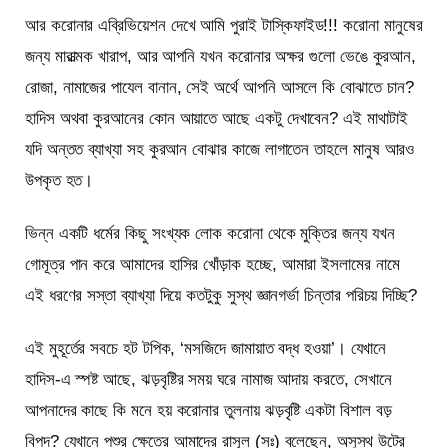
আর করোনার এব্রিভিয়েশন দেখে আমি পুরাই টাস্কিফাইড!!! করোনা মানুষের
জন্য মারাত্মক খারাপ, আর আপনি যখন করোনার অক্ষর গুলো ভেঙে কুরআন,
রোজা, নামাজের পাযেল বানান, সেই অর্থে আপনি আসলে কি বোঝাতে চান?
হাদিস অথবা কুরআনের কোন আয়াতে আছে একটু দেখাবেন? এই মাথাটাই
যদি অন্তত ব্যাখ্যা সহ কুরআন বোঝার কাজে লাগাতেন তাহলে মানুষ আরও
উপকৃত হত।
ভিন্ন একটি ধর্মের কিছু সংখ্যক লোক করোনা থেকে মুক্তির জন্য যখন
গোমূত্র পান করে আমাদের হাসির খোঁড়াক হচ্ছে, আমারা ইসলামের নামে
এই ধরণের সস্তা ব্যাখ্যা দিয়ে কতটুকু সুস্থ জ্ঞানগর্ভা চিন্তার পরিচয় দিচ্ছি?
এই মুহূর্তের সবচে হট টপিক, ‘মসজিদে জামায়াত বদ্ধ হওয়া’। যেখানে
হাদিস-এ স্পষ্ট আছে, ঝড়বৃষ্টির সময় ঘরে নামাজ আদায় করতে, সেখানে
আপনাদের কাছে কি মনে হয় করোনার তুলনায় ঝড়বৃষ্টি একটা বিশাল বড়
বিপদ? যেখানে পশুর ক্ষেত্রে আমাদের রাসূল (সঃ) বলেছেন, অসুস্থ উটের