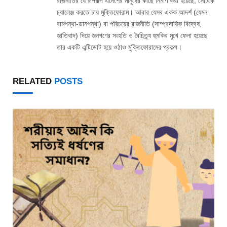
রাজনীতির যে রূপকল্প এদেশের মানুষের কাছে নির্মাণ করা হয়েছে, সেটিকে
চ্যালেঞ্জ করতে চায় মুক্তিফোরাম। আবার যেসব একক আদর্শ (যেমন
বামপন্থা-ডানপন্থা) বা পরিচয়ের রাজনীতি (সাম্প্রদায়িক বিদ্বেষ,
জাতিবাদ) দিয়ে জনগণের সংহতি ও বৈচিত্র্য হুমকির মুখে ফেলা হয়েছে
তার একটি এন্টিডোট হয়ে ওঠাও মুক্তিফোরামের প্রকল্প।
RELATED
POSTS