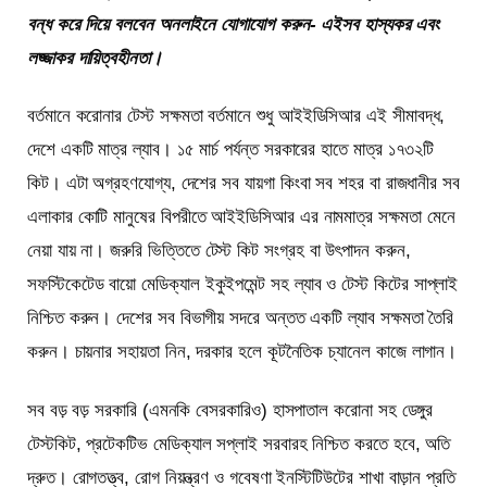
বন্ধ করে দিয়ে বলবেন অনলাইনে যোগাযোগ করুন- এইসব হাস্যকর এবং
লজ্জাকর দায়িত্বহীনতা।
বর্তমানে করোনার টেস্ট সক্ষমতা বর্তমানে শুধু আইইডিসিআর এই সীমাবদ্ধ,
দেশে একটি মাত্র ল্যাব। ১৫ মার্চ পর্যন্ত সরকারের হাতে মাত্র ১৭৩২টি
কিট। এটা অগ্রহণযোগ্য, দেশের সব যায়গা কিংবা সব শহর বা রাজধানীর সব
এলাকার কোটি মানুষের বিপরীতে আইইডিসিআর এর নামমাত্র সক্ষমতা মেনে
নেয়া যায় না। জরুরি ভিত্তিতে টেস্ট কিট সংগ্রহ বা উৎপাদন করুন,
সফস্টিকেটেড বায়ো মেডিক্যাল ইকুইপমেন্ট সহ ল্যাব ও টেস্ট কিটের সাপ্লাই
নিশ্চিত করুন। দেশের সব বিভাগীয় সদরে অন্তত একটি ল্যাব সক্ষমতা তৈরি
করুন। চায়নার সহায়তা নিন, দরকার হলে কূটনৈতিক চ্যানেল কাজে লাগান।
সব বড় বড় সরকারি (এমনকি বেসরকারিও) হাসপাতাল করোনা সহ ডেঙ্গুর
টেস্টকিট, প্রটেকটিভ মেডিক্যাল সপ্লাই সরবারহ নিশ্চিত করতে হবে, অতি
দ্রুত। রোগতত্ত্ব, রোগ নিয়ন্ত্রণ ও গবেষণা ইনস্টিটিউটের শাখা বাড়ান প্রতি