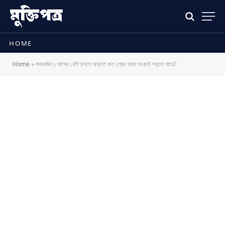
HOME
Home
»
লকডাউন ১ মাসের বেশি চললে অন্তত কত লোক খাদ্য সংকটে পড়তে পারে?