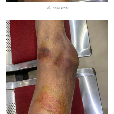
ছবি- শওকত হায়দার