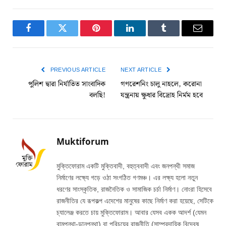
Facebook
Twitter
Pinterest
LinkedIn
Tumblr
Email
PREVIOUS ARTICLE
NEXT ARTICLE
পুলিশ দ্বারা নির্যাতিত সাংবাদিক
গণরেশনিং চালু নাহলে, করোনা
বলছি!
যন্ত্রনায় ক্ষুধার বিদ্রোহ নির্মম হবে
Muktiforum
মুক্তিফোরাম একটি মুক্তিবাদী, বহুত্ববাদী এবং জনপন্থী সমাজ
নির্মাণের লক্ষ্যে গড়ে ওঠা সংগঠিত গণমঞ্চ। এর লক্ষ্য হলো নতুন
ধরণের সাংস্কৃতিক, রাজনৈতিক ও সামাজিক চর্চা নির্মাণ। নোংরা হিসেবে
রাজনীতির যে রূপকল্প এদেশের মানুষের কাছে নির্মাণ করা হয়েছে, সেটিকে
চ্যালেঞ্জ করতে চায় মুক্তিফোরাম। আবার যেসব একক আদর্শ (যেমন
বামপন্থা-ডানপন্থা) বা পরিচয়ের রাজনীতি (সাম্প্রদায়িক বিদ্বেষ,