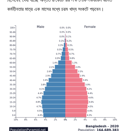
হিসেবেই দেখা যাচ্ছে অন্তত ৬ কোটি ৯৯ লক্ষ লোক লকডাউন জনিত
কর্মহীনতার মাত্র এক মাসের মধ্যে চরম খাদ্য সংকটে পড়বেন।