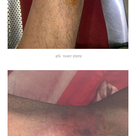
ছবি- শওকত হায়দার