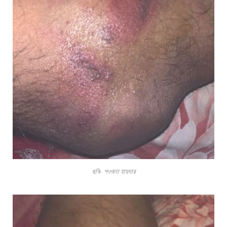
ছবি- শওকত হায়দার