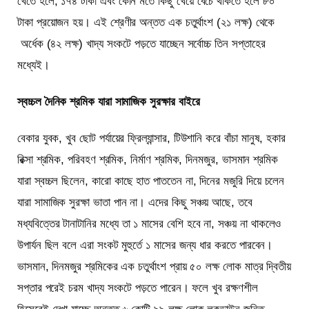
খেতে হলে, ১৭৪ টাকা এবং কোন মতে কিছু খেয়ে বেচে থাকতে হলে ৮০
টাকা প্রয়োজন হয়। এই শ্রেণীর অন্তত এক চতুর্থাংশ (২১ লক্ষ) থেকে
অর্ধেক (৪২ লক্ষ) খাদ্য সংকটে পড়তে যাচ্ছেন সর্বোচ্চ তিন সপ্তাহের
মধ্যেই।
স্বচ্চল
দৈনিক শ্রমিক যারা সামাজিক সুরক্ষার বাইরে
বেকার যুবক, খুব ছোট পর্যায়ের ফ্রিল্যান্সার, টিউশানি করে বাঁচা মানুষ, হকার
রিক্সা শ্রমিক, পরিবহণ শ্রমিক, নির্মাণ শ্রমিক, দিনমজুর, ভাসমান শ্রমিক
যারা স্বচ্চল ছিলেন, কারো কাছে হাত পাততেন না, দিনের মজুরি দিয়ে চলেন
যারা সামাজিক সুরক্ষা ভাতা পান না। এদের কিছু সঞ্চয় আছে, তবে
মধ্যবিত্তের টানাটানির মধ্যে তা ১ মাসের বেশি হবে না, সঞ্চয় না থাকলেও
উপার্যন ছিল বলে এরা সংকট মুহুর্তে ১ মাসের জন্য ধার করতে পারবেন।
ভাসমান, দিনমজুর শ্রমিকের এক চতুর্থাংশ প্রায় ৫০ লক্ষ লোক মাত্র দ্বিতীয়
সপ্তার পরেই চরম খাদ্য সংকটে পড়তে পারেন। ফলে খুব রক্ষণশীল