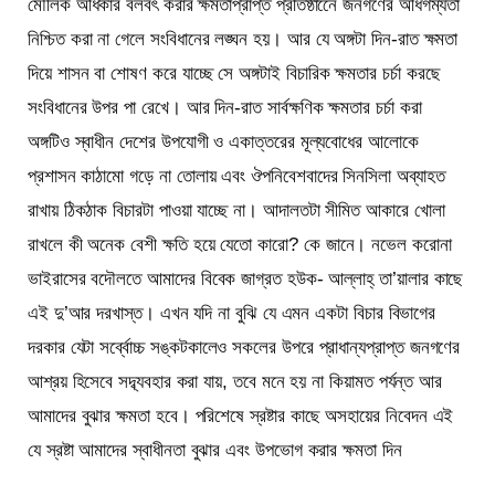
মৌলিক অধিকার বলবৎ করার ক্ষমতাপ্রাপ্ত প্রতিষ্ঠানেে জনগণের অধিগম্যতা
নিশ্চিত করা না গেলে সংবিধানের লঙ্ঘন হয়। আর যে অঙ্গটা দিন-রাত ক্ষমতা
দিয়ে শাসন বা শোষণ করে যাচ্ছে সে অঙ্গটাই বিচারিক ক্ষমতার চর্চা করছে
সংবিধানের উপর পা রেখে। আর দিন-রাত সার্বক্ষণিক ক্ষমতার চর্চা করা
অঙ্গটিও স্বাধীন দেশের উপযোগী ও একাত্তরের মূল্যবোধের আলোকে
প্রশাসন কাঠামো গড়ে না তোলায় এবং ঔপনিবেশবাদের সিনসিলা অব্যাহত
রাখায় ঠিকঠাক বিচারটা পাওয়া যাচ্ছে না। আদালতটা সীমিত আকারে খোলা
রাখলে কী অনেক বেশী ক্ষতি হয়ে যেতো কারো? কে জানে। নভেল করোনা
ভাইরাসের বদৌলতে আমাদের বিবেক জাগ্রত হউক- আল্লাহ্ তা’য়ালার কাছে
এই দু’আর দরখাস্ত। এখন যদি না বুঝি যে এমন একটা বিচার বিভাগের
দরকার যেটা সর্ব্বোচ্চ সঙ্কটকালেও সকলের উপরে প্রাধান্যপ্রাপ্ত জনগণের
আশ্রয় হিসেবে সদ্ব্যবহার করা যায়, তবে মনে হয় না কিয়ামত পর্যন্ত আর
আমাদের বুঝার ক্ষমতা হবে। পরিশেষে স্রষ্টার কাছে অসহায়ের নিবেদন এই
যে স্রষ্টা আমাদের স্বাধীনতা বুঝার এবং উপভোগ করার ক্ষমতা দিন