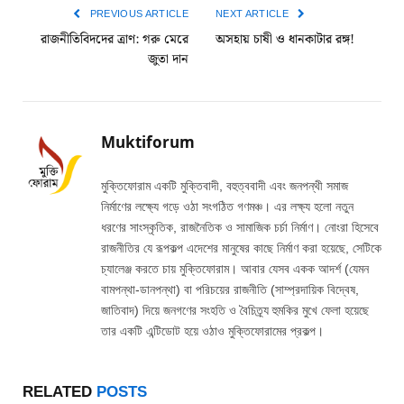
PREVIOUS ARTICLE
NEXT ARTICLE
রাজনীতিবিদদের ত্রাণ: গরু মেরে
অসহায় চাষী ও ধানকাটার রঙ্গ!
জুতা দান
Muktiforum
মুক্তিফোরাম একটি মুক্তিবাদী, বহুত্ববাদী এবং জনপন্থী সমাজ
নির্মাণের লক্ষ্যে গড়ে ওঠা সংগঠিত গণমঞ্চ। এর লক্ষ্য হলো নতুন
ধরণের সাংস্কৃতিক, রাজনৈতিক ও সামাজিক চর্চা নির্মাণ। নোংরা হিসেবে
রাজনীতির যে রূপকল্প এদেশের মানুষের কাছে নির্মাণ করা হয়েছে, সেটিকে
চ্যালেঞ্জ করতে চায় মুক্তিফোরাম। আবার যেসব একক আদর্শ (যেমন
বামপন্থা-ডানপন্থা) বা পরিচয়ের রাজনীতি (সাম্প্রদায়িক বিদ্বেষ,
জাতিবাদ) দিয়ে জনগণের সংহতি ও বৈচিত্র্য হুমকির মুখে ফেলা হয়েছে
তার একটি এন্টিডোট হয়ে ওঠাও মুক্তিফোরামের প্রকল্প।
RELATED
POSTS