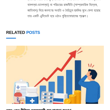
বামপন্থা-ডানপন্থা) বা পরিচয়ের রাজনীতি (সাম্প্রদায়িক বিদ্বেষ,
জাতিবাদ) দিয়ে জনগণের সংহতি ও বৈচিত্র্য হুমকির মুখে ফেলা হয়েছে
তার একটি এন্টিডোট হয়ে ওঠাও মুক্তিফোরামের প্রকল্প।
RELATED
POSTS