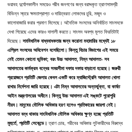
ভয়াবহ দুর্যোগকালীন সময়েও গরীব জনগণের জন্য বরাদ্দকৃত ত্রাণসামগ্রী
বিভিন্ন স্তরে ক্ষমতাপ্রাপ্ত ও দায়িত্বরত লোকদের চুরি, মজুদ ও
কালোবাজারি করার প্রমাণ মিলেছে। অনৈতিক সংসদের অনির্বাচিত সাংসদকে
দেখা গিয়েছে এদের কারও দালালী করতে। সাংসদ অবশ্য মূলত ফিরতিটাই
দিয়েছে।
সাংবিধানিক বাধ্যবাধকতার জন্য করোনা মহামারির মধ্যেই ১৮
এপ্রিল সংসদের অধিবেশন বসেছিলো। কিন্তু বিচার বিভাগের এই সময়ে
নেই তেমন কোনো ভূমিকা; বরং উচ্চ আদালত, নিম্ন আদালত- সব
আদালতের কার্যক্রম বন্ধের সময়সীমা দফায় দফায় বাড়ানো হয়েছে। জরুরী
প্রয়োজনে প্রতিটি জেলায় কেবল একটি করে ম্যাজিস্ট্রেসি আদালত খোলা
রাখার নির্দেশনা জারি হয়েছে। এটা নিম্ন আদালতের অন্তর্ভুক্ত, যা কার্যত
আইন মন্ত্রণালয়ের অধীনে। কিন্তু উচ্চ আদালত এই সঙ্কটে পুরোপুরি
নীরব। মানুষের মৌলিক অধিকার হরণ হলেও প্রতিকারের জায়গা নেই।
আদালত বন্ধ থাকায় সাংবিধানিক মৌলিক অধিকার ক্ষুণ্ন হচ্ছে প্রতিটি
মূহুর্তে, প্রতিটি সেকেন্ডে।
ত্রাণ চোর, গরীবের অধিকার লুটকারীদের বিরুদ্ধে