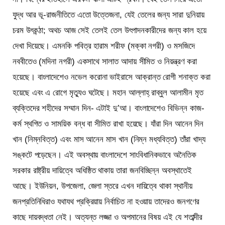
যুদ্ধ আর ভূ-রাজনীতিতে এতো উত্তেজনা, যেই তেলের জন্য সারা দুনিয়ায়
চরম উৎকন্ঠা; অথচ আজ সেই তেলই তেল উৎপাদনকারীদের জন্য কাল হয়ে
দেখা দিয়েছে। এমনকি পবিত্র হারাম শরীফ (মক্কা নগরী) ও মসজিদে
নববীতেও (মদিনা নগরী) একসাথে সালাত আদায় সীমিত ও নিয়ন্ত্রণ করা
হয়েছে। বাংলাদেশেও নভেল করোনা ভাইরাসে আক্রান্ত রোগী শনাক্ত করা
হয়েছে এবং এ রোগে মৃত্যুও ঘটেছে। মহান আল্লাহ্ রাব্বুল আলামীন মৃত
ব্যক্তিদের শহীদের সম্মান দিন- এটাই দু’আ। বাংলাদেশেও বিভিন্ন কাজ-
কর্ম স্থগিত ও সাময়িক বন্ধ বা সীমিত রাখা হয়েছে। যাঁরা দিন আনেন দিন
খান (নিম্নবিত্ত) এবং মাস আনেন মাস খান (নিম্ন মধ্যবিত্ত) তাঁরা খাদ্য
সঙ্কটে পড়েছেন। এই অবস্থায় বাংলাদেশে সাংবিধানিকভাবে অনৈতিক
সরকার রাষ্ট্রীয় দায়িত্বে অধিষ্ঠিত থাকায় তারা জনবিচ্ছিন্ন অবস্থাতেই
আছে। ইউনিয়ন, উপজেলা, জেলা স্তরে এখন দায়িত্বে থাকা স্থানীয়
জনপ্রতিনিধিরাও যথাযথ প্রক্রিয়ায় নির্বাচিত না হওয়ায় তাদেরও জনগণের
কাছে দায়বদ্ধতা নেই। অত্যন্ত লজ্জা ও অপমানের বিষয় এই যে শতাব্দীর