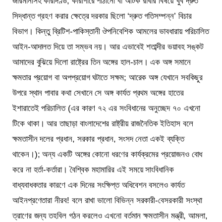
জরিমানাসহ কারাদণ্ড, কারাগারে পাঠানো বা আটক রাখার বিষয়ে খুব দ্রুত
সিদ্ধান্ত গ্রহণ করার ক্ষেত্রে দরকার ছিলো ‘দ্রুত গতিসম্পন্ন’ বিচার
বিভাগ। কিন্তু ব্রিটিশ-পাকিস্তানী ঔপনিবেশিক আমলের ভাবধারায় পরিচালিত
আইন-আদালত দিয়ে তা সম্ভব নয়। আর এভাবেই শতাব্দীর ভয়াবহ সঙ্কট
আমাদের বুঝিয়ে দিলো রাষ্ট্রের তিন অঙ্গের হাল-চাল। এক অঙ্গ সমানে
ক্ষমতার প্রয়োগ বা অপপ্রয়োগ ঘটাতে সক্ষম; আরেক অঙ্গ যেখানে সবকিছুর
উপরে স্থান পাবার কথা সেখানে সে অঙ্গ কার্যত প্রথম অঙ্গের হাতের
ইশারাতেই পরিচালিত (এর কারণ ৭২ এর সংবিধানের অনুচ্ছেদ ৭০ এখনো
টিকে থাকা। আর তাছাড়া বাংলাদেশের রাষ্ট্রীয় রাজনৈতিক ইতিহাস বলে
ক্ষমতাসীন দলের প্রধান, সরকার প্রধান, সংসদ নেতা একই ব্যক্তি
থাকেন।); অন্য একটি অঙ্গের কোনো ধরণের কার্যক্রমের প্রয়োজনও বোধ
করে না হর্তা-কর্তারা। বৈশ্বিক মহামারির এই সময়ে সাংবিধানিক
বাধ্যবাধকতার কারণে এক দিনের সংক্ষিপ্ত অধিবেশন বসলেও কার্যত
আইনপ্রণেতারা নীরব! বলে রাখা ভালো বিভিন্ন সরকারী-বেসরকারী সংস্থা
ত্রাণের জন্য তহবিল গঠন করলেও এখনো বর্তমান ক্ষমতাসীন মন্ত্রী, আমলা,