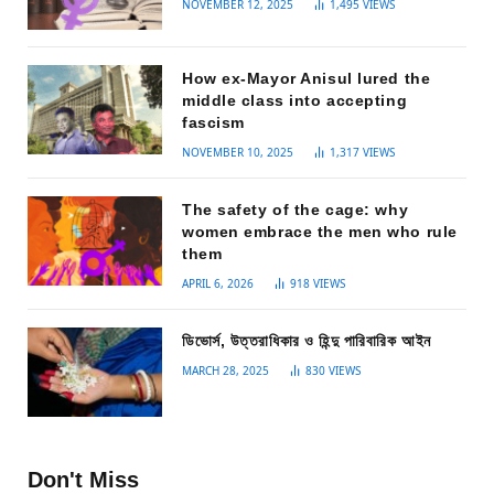
NOVEMBER 12, 2025
1,495
VIEWS
How ex-Mayor Anisul lured the
middle class into accepting
fascism
NOVEMBER 10, 2025
1,317
VIEWS
The safety of the cage: why
women embrace the men who rule
them
APRIL 6, 2026
918
VIEWS
ডিভোর্স, উত্তরাধিকার ও হিন্দু পারিবারিক আইন
MARCH 28, 2025
830
VIEWS
Don't Miss