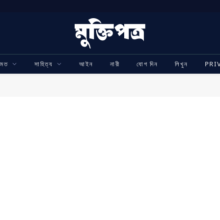
ামত
সাহিত্য
আইন
নারী
যোগ দিন
লিখুন
PRI