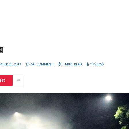
য়
MBER 29, 2019
NO COMMENTS
5 MINS READ
19
VIEWS
est