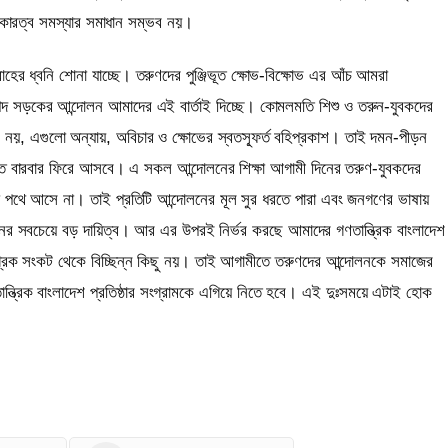
 বেকারত্ব সমস্যার সমাধান সম্ভব নয়।
রোহের ধ্বনি শোনা যাচ্ছে। তরুণদের পুঞ্জিভূত ক্ষোভ-বিক্ষোভ এর আঁচ আমরা
পদ সড়কের আন্দোলন আমাদের এই বার্তাই দিচ্ছে। কোমলমতি শিশু ও তরুন-যুবকদের
 নয়, এগুলো অন্যায়, অবিচার ও ক্ষোভের স্বতস্ফূর্ত বহিপ্রকাশ। তাই দমন-পীড়ন
 মত বারবার ফিরে আসবে। এ সকল আন্দোলনের শিক্ষা আগামী দিনের তরুণ-যুবকদের
 পথে আসে না। তাই প্রতিটি আন্দোলনের মূল সুর ধরতে পারা এবং জনগণের ভাষায়
র সবচেয়ে বড় দায়িত্ব। আর এর উপরই নির্ভর করছে আমাদের গণতান্ত্রিক বাংলাদেশ
সামগ্রিক সংকট থেকে বিচ্ছিন্ন কিছু নয়। তাই আগামীতে তরুণদের আন্দোলনকে সমাজের
ান্ত্রিক বাংলাদেশ প্রতিষ্ঠার সংগ্রামকে এগিয়ে নিতে হবে। এই দুঃসময়ে এটাই হোক