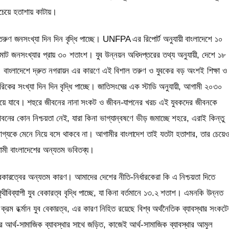
চেয়ে হতাশায় কাটায়।
তরুণ জনসংখ্যা দিন দিন বৃদ্ধি পাচ্ছে। UNFPA এর রিপোর্ট অনুযায়ী বাংলাদেশে ১০
মোট জনসংখ্যার প্রায় ৩০ শতাংশ। যুব উন্নয়ন অধিদপ্তরের তথ্য অনুযায়ী, দেশে ১৮
 বাংলাদেশে দ্রুত নগরায়ন এর কারণে এই বিশাল তরুণ ও যুবকের বড় অংশই শিক্ষা ও
িকের সংখ্যা দিন দিন বৃদ্ধি পাচ্ছে। জাতিসংঘের এক স্টাডি অনুযায়ী, আগামী ২০৩০
ড়িয়ে যাবে। শহুরে জীবনের নানা সংকট ও জীবন-যাপনের খরচ এই যুবকদের জীবনকে
নের কোন নিশ্চয়তা নেই, যারা কিনা ভাগ্যান্বষণে ভীড় জমাচ্ছে শহরে, এরাই কিন্তু
ভাগ্যকে মেনে নিয়ে বসে থাকবে না। আগামীর বাংলাদেশ তাই যতটা হতাশার, তার চেয়ে
আগামী বাংলাদেশের অন্যতম ভবিতব্য।
বেকারত্বের অন্যতম কারণ। আমাদের দেশের নীতি-নির্ধারকেরা কি এ নিশ্চয়তা দিতে
বিব্যাপী যুব বেকারত্ব বৃদ্ধি পাচ্ছে, যা কিনা বর্তমানে ১৩.২ শতাশ। এমনকি উন্নত
্রম বর্ধ্মান যুব বেকারত্ব, এর কারণ নিহিত রয়েছে বিশ্ব অর্থনৈতিক ব্যাবস্থার সংকটে
আর্থ-সামাজিক ব্যাবস্থার সাথে জড়িত, কাজেই আর্থ-সামাজিক ব্যাবস্থার আমূল