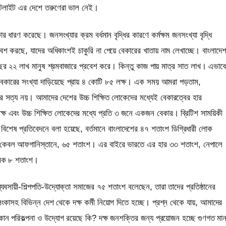
াটেলাইট এর দেশে তরুণেরা ভাল নেই।
ধারণ করেছে। জনসংখ্যার ক্রম বর্ধমান বৃদ্ধির কারণে কর্মক্ষম জনসংখ্যা বৃদ্ধি
েশ করছে, যাদের অধিকাংশই চাকুরি না পেয়ে বেকারের খাতায় নাম লেখাচ্ছে। বাংলাদে
বছর ২২ লাখ মানুষ শ্রমবাজারে প্রবেশ করে। কিন্তু কাজ পায় মাত্র সাত লাখ। এভাব
্ষম বেকারের সংখ্যা দাড়িয়েছে প্রায় ৪ কোটি ৮৫ লক্ষ। এক সময় আমরা পড়তাম,
 সত্য নয়। আমাদের দেশের উচ্চ শিক্ষিত লোকেদের মধ্যেই বেকারত্বের হার
৬ লক্ষ এবং উচ্চ শিক্ষিত লোকেদের মধ্যে প্রতি ৩ জনে একজন বেকার। ব্রিটিশ সাময়িকী
শেষ প্রতিবেদনে বলা হয়েছে, বর্তমানে বাংলাদেশের ৪৭ শতাংশ ডিগ্রিধারী লোক
েন কেবল আফগানিস্তানে, ৬৫ শতাংশ। এর বাইরে ভারতে এর হার ৩৩ শতাংশ, নেপালে
মিক ৮ শতাংশ।
ব্যবসায়ী-শিল্পপতি-উদ্যোক্তা সমাজের ৭৫ শতাংশ বলেছেন, তারা তাদের প্রতিষ্ঠানের
ংকাসহ বিভিন্ন দেশ থেকে দক্ষ কর্মী নিয়োগ দিতে হচ্ছে। প্রশ্ন থেকে যায়, আমাদের
কোন পরিকল্পনা ও উদ্যোগ রয়েছে কি? দক্ষ জনশক্তির জন্য প্রয়োজন হচ্ছে গুণগত মা