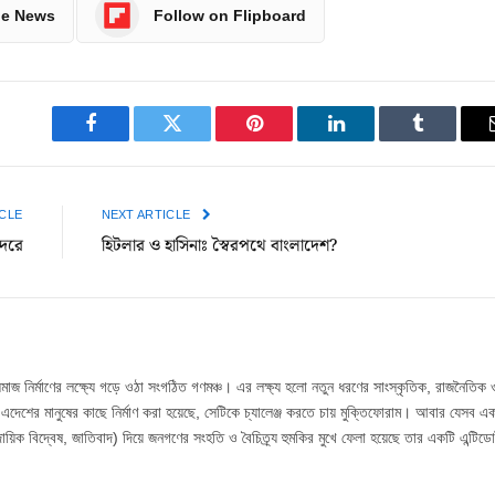
le News
Follow on Flipboard
Facebook
Twitter
Pinterest
LinkedIn
Tumblr
CLE
NEXT ARTICLE
্দরে
হিটলার ও হাসিনাঃ স্বৈরপথে বাংলাদেশ?
সমাজ নির্মাণের লক্ষ্যে গড়ে ওঠা সংগঠিত গণমঞ্চ। এর লক্ষ্য হলো নতুন ধরণের সাংস্কৃতিক, রাজনৈতিক 
্প এদেশের মানুষের কাছে নির্মাণ করা হয়েছে, সেটিকে চ্যালেঞ্জ করতে চায় মুক্তিফোরাম। আবার যেসব 
ায়িক বিদ্বেষ, জাতিবাদ) দিয়ে জনগণের সংহতি ও বৈচিত্র্য হুমকির মুখে ফেলা হয়েছে তার একটি এন্টিডো