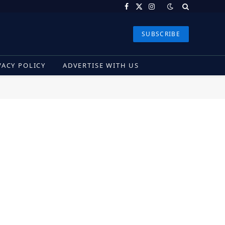
Facebook
X
Instagram
(Twitter)
SUBSCRIBE
VACY POLICY
ADVERTISE WITH US