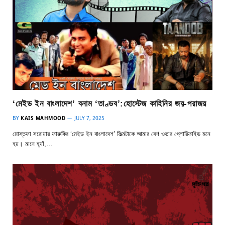
‘মেইড ইন বাংলাদেশ’ বনাম ‘তাণ্ডব’:হোস্টেজ কাহিনির জয়-পরাজয়
BY
KAIS MAHMOOD
JULY 7, 2025
মোস্তফা সরোয়ার ফারুকির ‘মেইড ইন বাংলাদেশ’ ফিল্মটাকে আমার বেশ ওভার গ্লোরিফাইড মনে
হয়। মানে হ্যাঁ,…