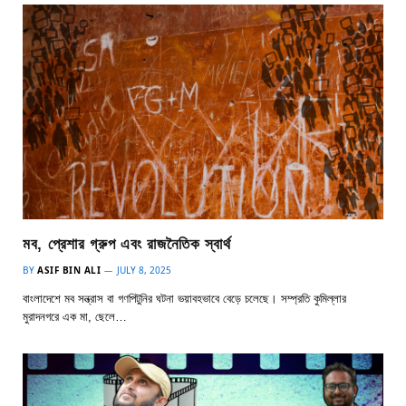
মব, প্রেশার গ্রুপ এবং রাজনৈতিক স্বার্থ
BY
ASIF BIN ALI
JULY 8, 2025
বাংলাদেশে মব সন্ত্রাস বা গণপিটুনির ঘটনা ভয়াবহভাবে বেড়ে চলেছে। সম্প্রতি কুমিল্লার
মুরাদনগরে এক মা, ছেলে…