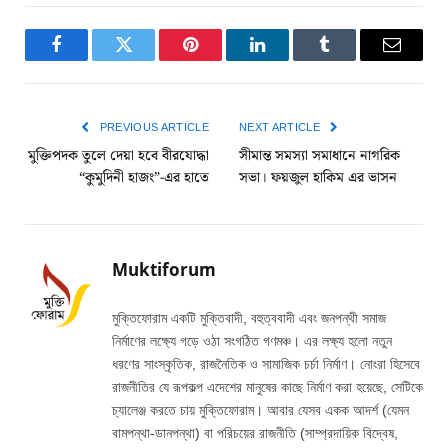
Facebook
Twitter
Pinterest
LinkedIn
Tumblr
Email
PREVIOUS ARTICLE
NEXT ARTICLE
মুক্তিপদক তুলে দেয়া হবে বীরযোদ্ধা
সীমান্ত সমস্যা সমাধানে নাগরিক
“কুমুদিনী হাজং”-এর হাতে
সভা। ফয়জুল হাকিম এর ভাসন
Muktiforum
মুক্তিফোরাম একটি মুক্তিবাদী, বহুত্ববাদী এবং জনপন্থী সমাজ
নির্মাণের লক্ষ্যে গড়ে ওঠা সংগঠিত গণমঞ্চ। এর লক্ষ্য হলো নতুন
ধরণের সাংস্কৃতিক, রাজনৈতিক ও সামাজিক চর্চা নির্মাণ। নোংরা হিসেবে
রাজনীতির যে রূপকল্প এদেশের মানুষের কাছে নির্মাণ করা হয়েছে, সেটিকে
চ্যালেঞ্জ করতে চায় মুক্তিফোরাম। আবার যেসব একক আদর্শ (যেমন
বামপন্থা-ডানপন্থা) বা পরিচয়ের রাজনীতি (সাম্প্রদায়িক বিদ্বেষ,