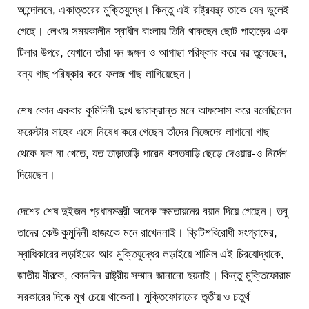
আন্দোলনে, একাত্তরের মুক্তিযুদ্ধে। কিন্তু এই রাষ্ট্রযন্ত্র তাকে যেন ভুলেই
গেছে। লেখার সময়কালীন স্বাধীন বাংলায় তিনি থাকছেন ছোট পাহাড়ের এক
টিলার উপরে, যেখানে তাঁরা ঘন জঙ্গল ও আগাছা পরিষ্কার করে ঘর তুলেছেন,
বন্য গাছ পরিষ্কার করে ফলজ গাছ লাগিয়েছেন।
শেষ কোন একবার কুমিদিনী দুঃখ ভারাক্রান্ত মনে আফসোস করে বলেছিলেন
ফরেস্টার সাহেব এসে নিষেধ করে গেছেন তাঁদের নিজেদের লাগানো গাছ
থেকে ফল না খেতে, যত তাড়াতাড়ি পারেন বসতবাড়ি ছেড়ে দেওয়ার-ও নির্দেশ
দিয়েছেন।
দেশের শেষ দুইজন প্রধানমন্ত্রী অনেক ক্ষমতায়নের বয়ান দিয়ে গেছেন। তবু
তাদের কেউ কুমুদিনী হাজংকে মনে রাখেননাই। ব্রিটিশবিরোধী সংগ্রামের,
স্বাধিকারের লড়াইয়ের আর মুক্তিযুদ্ধের লড়াইয়ে শামিল এই চিরযোদ্ধাকে,
জাতীয় বীরকে, কোনদিন রাষ্ট্রীয় সম্মান জানানো হয়নাই। কিন্তু মুক্তিফোরাম
সরকারের দিকে মুখ চেয়ে থাকেনা। মুক্তিফোরামের তৃতীয় ও চতুর্থ