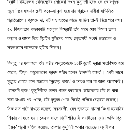
ব্রিটিশ রাইফেলস রেজিমেন্টের লোকেরা তখন কুমুদিনী হাজং কে জোরপূর্বক
তুলে নিয়ে যাওয়ার চেষ্টা করে–যা বৃথা হয়ে যায় গ্রামের নারীরা সম্মিলিত
প্রতিরোধে। প্রথমে দা, বটি সহ হাতের কাছে যা ছিল তা-ই নিয়ে পরে যখন
৫০ কিংবা তার কাছাকাছি সংখ্যক বিদ্রোহী তাঁর সাথে যোগ দিলেন তখন
বল্লম ও রামদা দিয়ে ব্রিটিশ পুলিশের সাথে রক্তক্ষয়ী সংঘর্ষ জড়ালেন ও
সফলভাবে তাদেরকে হটিয়ে দিলেন।
কিন্তু এর ফলাফলে তাঁর শরীর অন্ততপক্ষে ১০টি বুলেট দ্বারা ক্ষতবিক্ষত হয়ে
গেলো, ‘টঙ্ক’ আন্দোলনের প্রথম শহীদ হলেন ‘রাসমনি হাজং’। একই সাথে
মৃত্যুর কোলে ঢলে পড়লেন ‘সুরেন্দ্র হাজং’ ও আরও নাম না জানা অনেকেই।
‘রাসমনি হাজং’ কুমুদিনীকে লালন পালন করেছেন ছোটবেলায় তাঁর মা-বাবা
মারা যাওয়ার পর থেকে, তাঁর মৃত্যুর শোক নিয়েই পালিয়ে বেড়াতে হয়েছে।
নিজ নাম পাল্টে রাখতে হয়েছে ‘সরস্বতী’, যেন ছদ্মনামে মামলা কিংবা হয়রানির
শিকার না হতে হয়। ১৯৫০ সালে ব্রিটিশবিরোধী লড়াইয়ের দ্বারা অভিশপ্ত
‘টঙ্ক’ প্রথা বাতিল হয়েছে, তারপর কুমুদিনী আবার লড়েছেন স্বাধীকার