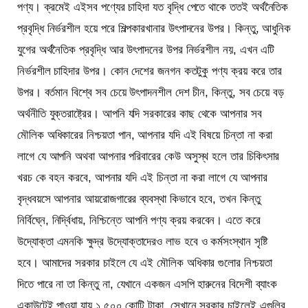
পণ্য। ক্রমেই এইসব পণ্যের চাহিদা যত বৃদ্ধি পেতে থাকে ততই অর্থনৈতিক
প্রবৃদ্ধি নির্ভরশীল হয়ে পরে শিল্পকারখানার উৎপাদনের উপর। কিন্তু, আধুনিক
যুগের অর্থনৈতিক প্রবৃদ্ধি আর উৎপাদনের উপর নির্ভরশীল নয়, এখন এটি
নির্ভরশীল চাহিদার উপর। কোন দেশের জনগন কতটুকু পণ্য ক্রয় করে তার
উপর। বর্তমান বিশ্বে সব চেয়ে উৎপাদনশীল দেশ চীন, কিন্তু, সব চেয়ে বড়
অর্থনীতি যুক্তরাষ্ট্রের। আপনি যদি সরকারের কাছ থেকে আপনার সব
মৌলিক অধিকারের নিশ্চয়তা পান, আপনার যদি এই বিষয়ে চিন্তা না করা
লাগে যে আপনি অথবা আপনার পরিবারের কেউ অসুস্থ হলে তার চিকিৎসার
খরচ কে বহন করবে, আপনার যদি এই চিন্তা না করা লাগে যে আপনার
বৃদ্ধবয়সে আপনার আয়রোজগারের ব্যবস্থা কিভাবে হবে, তখন কিন্তু
নির্বিঘ্নে, নির্দ্বিধায়, নিশ্চিন্তে আপনি পণ্য ক্রয় করবেন। এতে করে
উদ্যোক্তা এমনকি ক্ষুদ্র উদ্যোক্তাদেরও লাভ হবে ও কর্মসংস্থান সৃষ্টি
হবে। আমাদের সরকার চাইলে যে এই মৌলিক অধিকার গুলোর নিশ্চয়তা
দিতে পারে না তা কিন্তু না, যেখানে একজন এসপি হারুনের বিদেশী ব্যাংক
একাউন্টেই পাওয়া যায় ১,৫০০ কোটি টাকা, সেখানে সরকার চাইলেই এগুলির