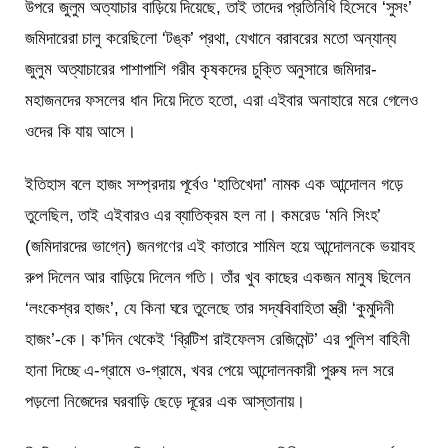
উপরে জুলুম অত্যাচার বাড়িয়ে দিয়েছে, তাই তাদের প্রতিনিধি হিসেবে ‘সুসং’
জমিদারেরা চালু করেছিলো ‘টঙ্ক’ প্রথা, যেখানে বরাবরের মতো অন্যান্য
জুলুম অত্যাচারের পাশাপাশি গরীব কৃষকদের চুক্তি অনুসারে জমিদার-
মহাজনদের ফসলের ধান দিয়ে দিতে হতো, এরা এইবার অনাহারে মরে গেলেও
ওদের কি যায় আসে।
ইতিহাস বলে হাজং সম্প্রদায় পূর্বেও ‘হাতিখেদা’ নামক এক আন্দোলন গড়ে
তুলেছিল, তাই এইবারও এর ব্যাতিক্রম হল না। কমরেড ‘মনি সিংহ’
(জমিদারদের ভাগ্নে) জনগণের এই কাতারে শামিল হয়ে আন্দোলনকে ভয়াবহ
রুপ দিলেন আর বাড়িয়ে দিলেন গতি। তাঁর খুব কাছের একজন মানুষ ছিলেন
‘লংকেশ্বর হাজং’, যে কিনা ঘরে তুলেছে তার সদ্যবিবাহিতা স্ত্রী ‘কুমুদিনী
হাজং’-কে। ক’দিন থেকেই ‘ব্রিটিশ রাইফেলস রেজিমেন্ট’ এর পুলিশ বাহিনী
হানা দিচ্ছে এ-গ্রামে ও-গ্রামে, খবর পেয়ে আন্দোলনকারী পুরুষ দল সরে
পড়লো নিজেদের ঘরবাড়ি ছেড়ে দূরের এক আস্তানায়।