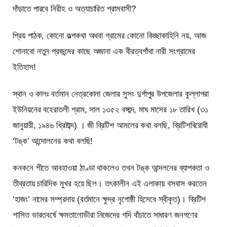
দাঁড়াতে পারবে নিরীহ ও অত্যাচারিত গ্রামবাসী?
প্রিয় পাঠক, কোনো কল্পকথা অথবা গ্রামের কোনো কিচ্ছাকাহিনি নয়, আজ
শোনাবো নতুন প্রজন্মের কাছে অজানা এক বীরত্বগাঁথা নারী সংগ্রামের
ইতিহাস!
স্থান ও কালঃ বর্তমান নেত্রকোনা জেলার সুসং দুর্গাপুর উপজেলার কুল্লাগরা
ইউনিয়নের বহেরাতলী গ্রাম, সাল ১৩৫২ বঙ্গাব্দ, মাঘ মাসের ১৮ তারিখ (৩১
জানুয়ারী, ১৯৪৬ খ্রিষ্টাব্দ) । জী ব্রিটিশ আমলের কথা বলছি, ব্রিটিশবিরোধী
‘টঙ্ক’ আন্দোলনের কথা বলছি!
কনকনে শীতে আবহাওয়া ঠাণ্ডা থাকলেও তখন টঙ্ক আন্দলনের ব্যাপকতা ও
তীব্রতায় চারিদিক মুখর হয়ে ছিল। তৎকালীন এই এলাকায় বসবাস করতেন
‘হাজং’ নামের সম্প্রদায় (বর্তমানে ক্ষুদ্র নৃগোষ্ঠী হিসেবে স্বীকৃত)। ব্রিটিশ
শাসিত ভারতবর্ষে ক্ষমতালোভীরা নিজেদের গদি বাঁচাতে সাধারণ জনগণের