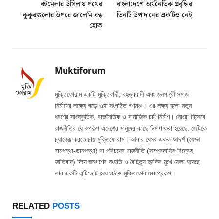
বইমেলার উসিলায় পথের
বাংলাদেশে অর্থনৈতিক প্রবৃদ্ধির
কুকুরগুলোর উপরে জালেমি বন্ধ
তিনটি উপাদানের একটিও নেই
হোক
Muktiforum
মুক্তিফোরাম একটি মুক্তিবাদী, বহুত্ববাদী এবং জনপন্থী সমাজ
নির্মাণের লক্ষ্যে গড়ে ওঠা সংগঠিত গণমঞ্চ। এর লক্ষ্য হলো নতুন
ধরণের সাংস্কৃতিক, রাজনৈতিক ও সামাজিক চর্চা নির্মাণ। নোংরা হিসেবে
রাজনীতির যে রূপকল্প এদেশের মানুষের কাছে নির্মাণ করা হয়েছে, সেটিকে
চ্যালেঞ্জ করতে চায় মুক্তিফোরাম। আবার যেসব একক আদর্শ (যেমন
বামপন্থা-ডানপন্থা) বা পরিচয়ের রাজনীতি (সাম্প্রদায়িক বিদ্বেষ,
জাতিবাদ) দিয়ে জনগণের সংহতি ও বৈচিত্র্য হুমকির মুখে ফেলা হয়েছে
তার একটি এন্টিডোট হয়ে ওঠাও মুক্তিফোরামের প্রকল্প।
RELATED
POSTS