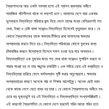
স্বৈরশাসনের আর একটা সমস্যা হলো এই শ্বাসন ব্যবস্থার অধীনে
সামাজিক গতিশীলতা থাকে না বললেই চলে। আমাদের দেশে যারা একবার
ভুলক্রমে নিম্নবিত্ত পরিবারে জন্ম নিয়ে ফেলে তাদের মধ্যে বেশিরভাগই শত
মেধা, ইচ্ছা ও চেষ্টা থাকা সত্ত্বেও নিম্নবিত্ত হিসেবেই মৃত্যুবরন করে। যে
কোনো স্বৈরশাসকের তাকে ক্ষমতায় টিকিয়ে রাখা দালালদের ক্ষমতার
অপব্যবহার করতে দিতে হয়। নিম্নবিত্ত পরিবারের কোনো যুবকের জন্য
চাঁদাবাজির কারনে উদ্যোক্তা হিসেবে সফল হওয়া হয়ে পরে অসম্ভব।
নিম্নমধ্যবিত্ত এক যুবকের জন্য শত মেধা থাকা সত্ত্বেও সুপারিশ করতে না
পারায় পাওয়া হয় না তার পছন্দের চাকরিটা। এক পর্যায়ে যেয়ে এই মধ্যবিত্ত ও
নিম্নবিত্তরা হারিয়ে ফেলে কর্মসংস্থান সৃষ্টি করার অনুপ্রেরনা। ক্ষমতার
অপব্যবহারের কারণে অনেকে পায় না শিক্ষার আলোটুকু। অনেক ছোট বয়স
থেকে কাজে লেগে যেতে বাধ্য হয় তারা। যে কোনো শ্বৈরশাসনের অধীনে সব
চেয়ে বড় ভুক্তভুগি হয় এই নিম্নবিত্ত ও নিম্নমধ্যবিত্ত সংখ্যাগরিষ্ঠরাই।
এই কারনেই স্বৈরশাসিত যে কোনো দেশে ক্রমেই গরিব আরো গরিব হতে