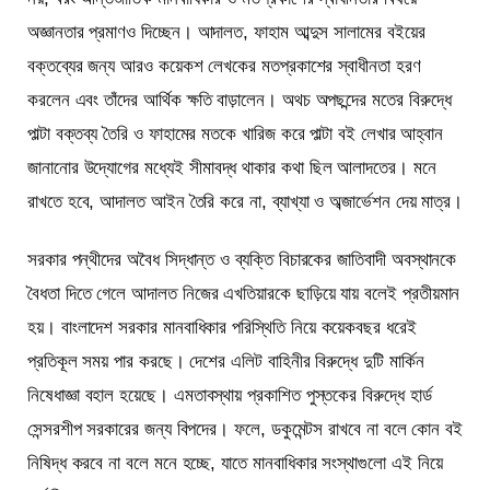
অজ্ঞানতার প্রমাণও দিচ্ছেন। আদালত, ফাহাম আব্দুস সালামের বইয়ের
বক্তব্যের জন্য আরও কয়েকশ লেখকের মতপ্রকাশের স্বাধীনতা হরণ
করলেন এবং তাঁদের আর্থিক ক্ষতি বাড়ালেন। অথচ অপছন্দের মতের বিরুদ্ধে
পাল্টা বক্তব্য তৈরি ও ফাহামের মতকে খারিজ করে পাল্টা বই লেখার আহ্বান
জানানোর উদ্যোগের মধ্যেই সীমাবদ্ধ থাকার কথা ছিল আলাদতের। মনে
রাখতে হবে, আদালত আইন তৈরি করে না, ব্যাখ্যা ও অব্জার্ভেশন দেয় মাত্র।
সরকার পন্থীদের অবৈধ সিদ্ধান্ত ও ব্যক্তি বিচারকের জাতিবাদী অবস্থানকে
বৈধতা দিতে গেলে আদালত নিজের এখতিয়ারকে ছাড়িয়ে যায় বলেই প্রতীয়মান
হয়। বাংলাদেশ সরকার মানবাধিকার পরিস্থিতি নিয়ে কয়েকবছর ধরেই
প্রতিকূল সময় পার করছে। দেশের এলিট বাহিনীর বিরুদ্ধে দুটি মার্কিন
নিষেধাজ্ঞা বহাল হয়েছে। এমতাবস্থায় প্রকাশিত পুস্তকের বিরুদ্ধে হার্ড
সেন্সরশীপ সরকারের জন্য বিপদের। ফলে, ডকুমেন্টস রাখবে না বলে কোন বই
নিষিদ্ধ করবে না বলে মনে হচ্ছে, যাতে মানবাধিকার সংস্থাগুলো এই নিয়ে