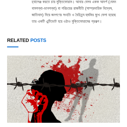
চ্যালেঞ্জ করতে চায় মুক্তিফোরাম। আবার যেসব একক আদর্শ (যেমন
বামপন্থা-ডানপন্থা) বা পরিচয়ের রাজনীতি (সাম্প্রদায়িক বিদ্বেষ,
জাতিবাদ) দিয়ে জনগণের সংহতি ও বৈচিত্র্য হুমকির মুখে ফেলা হয়েছে
তার একটি এন্টিডোট হয়ে ওঠাও মুক্তিফোরামের প্রকল্প।
RELATED
POSTS