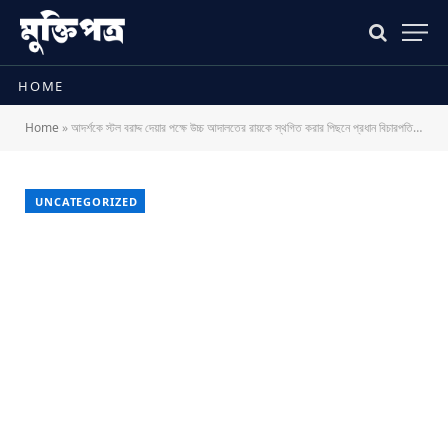
HOME
Home
»
আদর্শকে স্টল বরাদ্দ দেয়ার পক্ষে উচ্চ আদালতের রায়কে স্থগিত করার পিছনে প্রধান বিচারপতির এ কেমন ভূমিকা?
UNCATEGORIZED