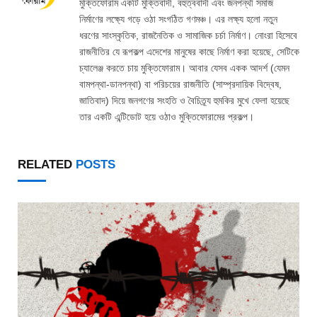
মুক্তিফোরাম একটি মুক্তিবাদী, বহুত্ববাদী এবং জনপন্থী সমাজ
নির্মাণের লক্ষ্যে গড়ে ওঠা সংগঠিত গণমঞ্চ। এর লক্ষ্য হলো নতুন
ধরণের সাংস্কৃতিক, রাজনৈতিক ও সামাজিক চর্চা নির্মাণ। নোংরা হিসেবে
রাজনীতির যে রূপকল্প এদেশের মানুষের কাছে নির্মাণ করা হয়েছে, সেটিকে
চ্যালেঞ্জ করতে চায় মুক্তিফোরাম। আবার যেসব একক আদর্শ (যেমন
বামপন্থা-ডানপন্থা) বা পরিচয়ের রাজনীতি (সাম্প্রদায়িক বিদ্বেষ,
জাতিবাদ) দিয়ে জনগণের সংহতি ও বৈচিত্র্য হুমকির মুখে ফেলা হয়েছে
তার একটি এন্টিডোট হয়ে ওঠাও মুক্তিফোরামের প্রকল্প।
RELATED
POSTS