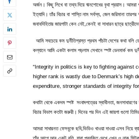
অর্জন। কিছু লিখে বা তথ্য দিয়ে ঋনশোধের বৃথা প্রয়াস। আমরা প্
ইত্যাদি। তাঁর বিচার বা শাস্তি নাম সর্বস্য, জেল জরিমানা তারপর
জবাবদিহিতার জায়গাটা কেন নেই,কেনই বা সাধারন ছাত্র ছাত্রীদ
আমি সবচেয়ে কম দুর্নীতিগ্রস্ত প্রথম পাঁচটা দেশের কথা বলি ডেন
কল্যানে আমি একটা কলাম পড়লাম সেখানে স্পষ্ট ডেনমার্ক কম দুর
“Integrity in politics is key to fighting again
higher rank is wastly due to Denmark’s high d
expenditure, stronger standards of integrity for
কথাটা থেকে একদম স্পষ্ট
সংবাদপত্রের স্বাধীনতা, জনসাধারণের ব্
বিচার বিভাগ কতটা জরুরী। দিনের পর দিন এই জায়গা গুলো তিম
আমরা সাধারনত ফেসবুকে ছবি,ভিডিও খাওয়া দাওয়া এসব নিয়ে ব্য
তাঁর আগে আর একটু বলি, যারা প্রযুক্তি দেখে এখন ও নাক সিটক