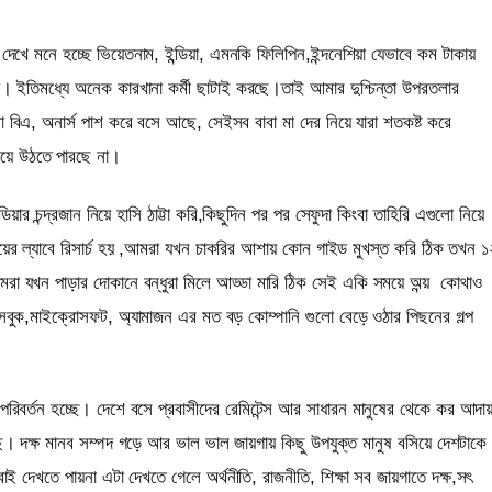
 দেখে মনে হচ্ছে ভিয়েতনাম, ইন্ডিয়া, এমনকি ফিলিপিন,ইন্দনেশিয়া যেভাবে কম টাকায়
য়। ইতিমধ্যে অনেক কারখানা কর্মী ছাটাই করছে।তাই আমার দুশ্চিন্তা উপরতলার
যারা বিএ, অনার্স পাশ করে বসে আছে, সেইসব বাবা মা দের নিয়ে যারা শতকষ্ট করে
টিয়ে উঠতে পারছে না।
ন্দ্রজান নিয়ে হাসি ঠাট্টা করি,কিছুদিন পর পর সেফুদা কিংবা তাহিরি এগুলো নিয়ে
ের ল্যাবে রিসার্চ হয় ,আমরা যখন চাকরির আশায় কোন গাইড মুখস্ত করি ঠিক তখন ১
রা যখন পাড়ার দোকানে বন্ধুরা মিলে আড্ডা মারি ঠিক সেই একি সময়ে অন্য়
কোথাও
সবুক,মাইক্রোসফট, অ্যামাজন এর মত বড় কোম্পানি গুলো বেড়ে ওঠার পিছনের গল্প
তি পরিবর্তন হচ্ছে। দেশে বসে প্রবাসীদের রেমিটেন্স আর সাধারন মানুষের থেকে কর আদা
ে। দক্ষ মানব সম্পদ গড়ে আর ভাল ভাল জায়গায় কিছু উপযুক্ত মানুষ বসিয়ে দেশটাকে
ই দেখতে পায়না এটা দেখতে গেলে অর্থনীতি, রাজনীতি, শিক্ষা সব জায়গাতে দক্ষ,সৎ