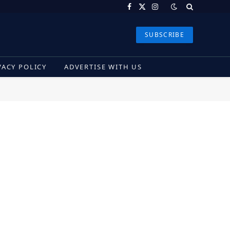
Facebook
X
Instagram
(Twitter)
SUBSCRIBE
VACY POLICY
ADVERTISE WITH US