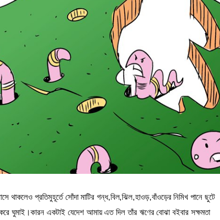
ে থাকলেও প্রতিমুহূর্তে সোঁদা মাটির গন্ধ,বিল,ঝিল,হাওড়,বাঁওড়ের নিমিখ পানে ছুটে
ে করে ঘুমাই।কারন একটাই যেদেশ আমায় এত দিল তাঁর ঋণের বোঝা বইবার সক্ষমতা