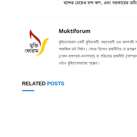
মন্দের চেয়েও মন্দ ঋণ, এবং সরকারের ডাটা 
Muktiforum
মুক্তিফোরাম একটি মুক্তিবাদী, বহুত্ববাদী এবং জনপন্থী 
সামাজিক চর্চা নির্মাণ। নোংরা হিসেবে রাজনীতির যে রূপকল
(যেমন বামপন্থা-ডানপন্থা) বা পরিচয়ের রাজনীতি (সাম্প্রদ
ওঠাও মুক্তিফোরামের প্রকল্প।
RELATED
POSTS