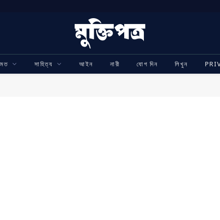
ামত
সাহিত্য
আইন
নারী
যোগ দিন
লিখুন
PRI