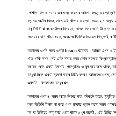
পোশাক শিল্প আমাদের একমাত্র ভরসার জায়গা কিন্তু অবস্থা দৃষ্টে
বড় বড় অর্ডার নিচ্ছে তাতে এই খাতের অবস্থা কেমন হবে অনুমে
চাকুরীজীবী বা ব্যাবসয়ীদের নিয়ে না, তাদের নিয়ে আমি উদ্বিগ্ন 
সংসারের ঘানি টেনে যাচ্ছে অথচ অর্থনৈতিক দৈন্যতা কিছুতেই কা
আমাদের এখনি সময় একটা fusion ঘটানোর। আমরা এখন ও ইন্ডিয়ার চ
পড়ে থাকি অথচ সেই একি সময়ে হয়ত কোন নামকরা বিশ্ববিদ্যালয়
বছরের কোন একটা কিশোর প্রোগ্রামিং এ বুদ হয়ে বসে থাকে, আম
বন্ধুরা মিলে একটা ব্যবসা করার মিটিং করে। আজকের গুগল, ফে
এরকমি। কয়েকজন বন্ধুর গল্প।
আমাদের এখনও
সময় আছে শিল্পের ধারা পরিবর্তন হচ্ছে,প্রযুক্
করে জিডিপি হিসাব না করে এখন মাস্টার প্লান করার সময় এসেছ
আগত তিমিরের অন্ধকার থেকে বাঁচানও খুব জরুরী , এই তিমির সবা