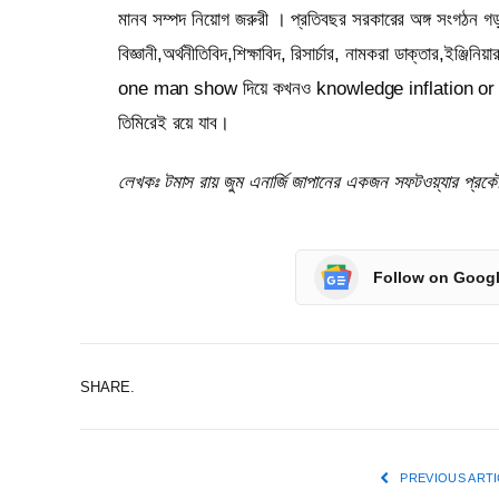
মানব সম্পদ নিয়োগ জরুরী । প্রতিবছর সরকারের অঙ্গ সংগঠন গ
বিজ্ঞানী,অর্থনীতিবিদ,শিক্ষাবিদ, রিসার্চার, নামকরা ডাক্তার,ইঞ্জি
one man show দিয়ে কখনও knowledge inflation or fu
তিমিরেই রয়ে যাব।
লেখকঃ টমাস রায় জুম এনার্জি জাপানের একজন সফটওয়্যার প্রক
Follow on Goog
SHARE.
PREVIOUS ARTI