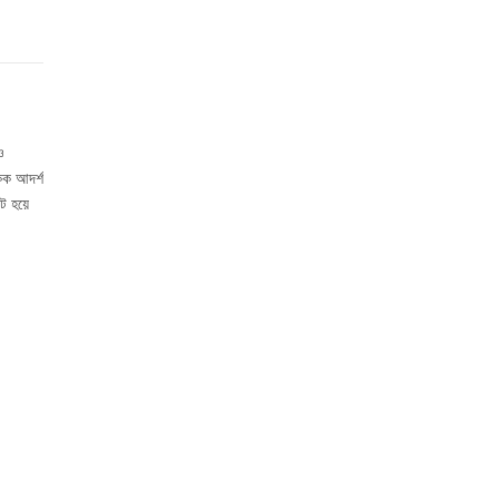
ও
একক আদর্শ
ট হয়ে