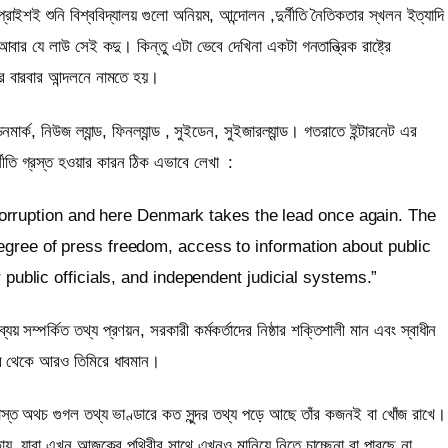
রাইশই শুনি বিশ্ববিদ্যালয় গুলো অনিয়ম, আন্দোলন ,দুর্নীতি নৈতিকতার স্খলন ইত্যাদি
 আবার যে লাউ সেই কদু। কিন্তু এটা ভেবে দেখিনা একটা গনতান্ত্রিক রাষ্ট্রে
ের বারবার আন্দলনে নামতে হয়।
মার্ক, নিউজ ল্যান্ড, ফিনল্যান্ড , সুইডেন, সুইজারল্যান্ড। গতরাতে ইন্টারনেট এর
্নীতি গ্রস্ত হওয়ার কারন ঠিক এভাবে লেখা
:
st corruption and here Denmark takes the lead once again. The
egree of press freedom, access to information about public
 public officials, and independent judicial systems.”
যয় সম্পর্কিত তথ্য প্রণয়ন, সরকারী কর্মকর্তাদের নিষ্ঠার শক্তিশালী মান এবং স্বাধীন
ির থেকে আরও তিমিরে ধাবমান।
াস্ত অথচ গুগল তথ্য ভাণ্ডারে কত সুন্দর তথ্য পড়ে আছে তাঁর কজনই বা খোঁজ রাখে।
ায়, যারা এখন আজকের পৃথিবীর সাথে এখনও মানিয়ে নিতে চাচ্ছেনা বা পারছে না