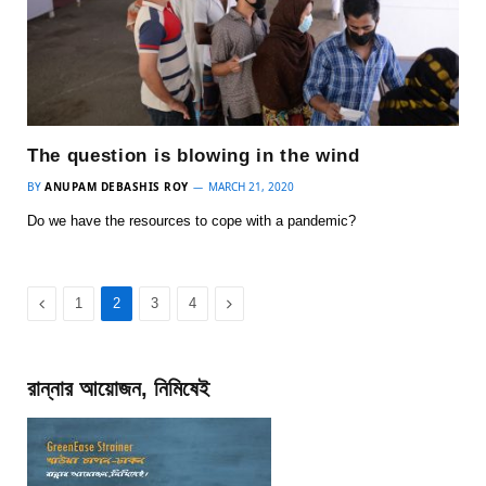
The question is blowing in the wind
BY
ANUPAM DEBASHIS ROY
MARCH 21, 2020
Do we have the resources to cope with a pandemic?
Previous
Next
1
2
3
4
রান্নার আয়োজন, নিমিষেই