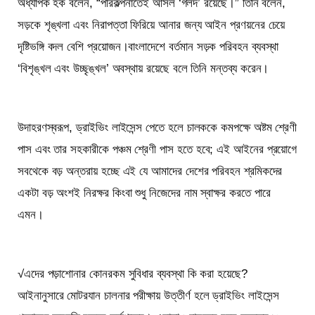
অধ্যাপক হক বলেন, “পরিকল্পনাতেই আসল ‘গলদ’ রয়েছে।” তিনি বলেন,
সড়কে শৃঙ্খলা এবং নিরাপত্তা ফিরিয়ে আনার জন্য আইন প্রণয়নের চেয়ে
দৃষ্টিভঙ্গি বদল বেশি প্রয়োজন।বাংলাদেশে বর্তমান সড়ক পরিবহন ব্যবস্থা
‘বিশৃঙ্খল এবং উচ্ছৃঙ্খল’ অবস্থায় রয়েছে বলে তিনি মন্তব্য করেন।
উদাহরণস্বরূপ, ড্রাইভিং লাইসেন্স পেতে হলে চালককে কমপক্ষে অষ্টম শ্রেণী
পাস এবং তার সহকারীকে পঞ্চম শ্রেণী পাস হতে হবে; এই আইনের প্রয়োগে
সবথেকে বড় অন্তরায় হচ্ছে এই যে আমাদের দেশের পরিবহন শ্রমিকদের
একটা বড় অংশই নিরক্ষর কিংবা শুধু নিজেদের নাম স্বাক্ষর করতে পারে
এমন।
√এদের পড়াশোনার কোনরকম সুবিধার ব্যবস্থা কি করা হয়েছে?
আইনানুসারে মোটর‍যান চালনার পরীক্ষায় উত্তীর্ণ হলে ড্রাইভিং লাইসেন্স