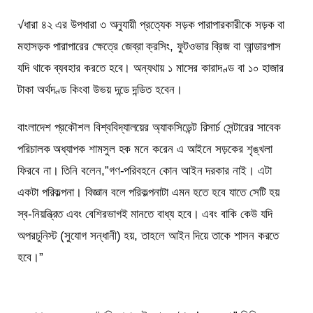
√ধারা ৪২ এর উপধারা ৩ অনুযায়ী প্রত্যেক সড়ক পারাপারকারীকে সড়ক বা
মহাসড়ক পারাপারের ক্ষেত্রে জেব্রা ক্রসিং, ফুটওভার ব্রিজ বা আন্ডারপাস
যদি থাকে ব্যবহার করতে হবে। অন্যথায় ১ মাসের কারাদণ্ড বা ১০ হাজার
টাকা অর্থদণ্ড কিংবা উভয় দন্ডে দন্ডিত হবেন।
বাংলাদেশ প্রকৌশল বিশ্ববিদ্যালয়ের অ্যাকসিডেন্ট রিসার্চ সেন্টারের সাবেক
পরিচালক অধ্যাপক শামসুল হক মনে করেন এ আইনে সড়কের শৃঙ্খলা
ফিরবে না। তিনি বলেন,”গণ-পরিবহনে কোন আইন দরকার নাই। এটা
একটা পরিকল্পনা। বিজ্ঞান বলে পরিকল্পনাটা এমন হতে হবে যাতে সেটি হয়
স্ব-নিয়ন্ত্রিত এবং বেশিরভাগই মানতে বাধ্য হবে। এবং বাকি কেউ যদি
অপরচুনিস্ট (সুযোগ সন্ধানী) হয়, তাহলে আইন দিয়ে তাকে শাসন করতে
হবে।”