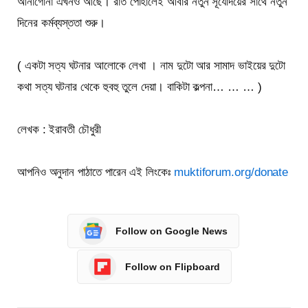
আনাগোনা এখনও আছে। রাত পোহালেই আবার নতুন সূর্যোদয়ের সাথে নতুন
দিনের কর্মব্যস্ততা শুরু।
( একটা সত্য ঘটনার আলোকে লেখা । নাম দুটো আর সামাদ ভাইয়ের দুটো
কথা সত্য ঘটনার থেকে হুবহু তুলে দেয়া। বাকিটা কল্পনা… … … )
লেখক : ইরাবতী চৌধুরী
আপনিও অনুদান পাঠাতে পারেন এই লিংকেঃ
muktiforum.org/donate
Follow on Google News
Follow on Flipboard