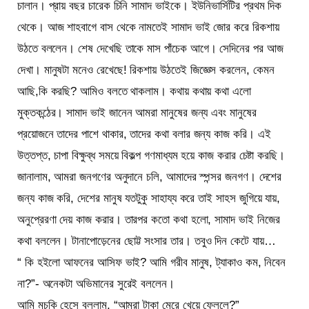
চালান। প্রায় বছর চারেক চিনি সামাদ ভাইকে। ইউনিভার্সিটির প্রথম দিক
থেকে। আজ শাহবাগে বাস থেকে নামতেই সামাদ ভাই জোর করে রিকশায়
উঠতে বললেন। শেষ দেখেছি তাকে মাস পাঁচেক আগে। সেদিনের পর আজ
দেখা। মানুষটা মনেও রেখেছে! রিকশায় উঠতেই জিজ্ঞেস করলেন, কেমন
আছি,কি করছি? আমিও বলতে থাকলাম। কথায় কথায় কথা এলো
মুক্তকন্ঠের। সামাদ ভাই জানেন আমরা মানুষের জন্য এবং মানুষের
প্রয়োজনে তাদের পাশে থাকার, তাদের কথা বলার জন্য কাজ করি। এই
উত্তপ্ত, চাপা বিক্ষুব্ধ সময়ে বিকল্প গণমাধ্যম হয়ে কাজ করার চেষ্টা করছি।
জানালাম, আমরা জনগণের অনুদানে চলি, আমাদের স্পন্সর জনগণ। দেশের
জন্য কাজ করি, দেশের মানুষ যতটুকু সাহায্য করে তাই সাহস জুগিয়ে যায়,
অনুপ্রেরণা দেয় কাজ করার। তারপর কতো কথা হলো, সামাদ ভাই নিজের
কথা বললেন। টানাপোড়েনের ছোট্ট সংসার তার। তবুও দিন কেটে যায়…
“ কি হইলো আফনের আসিফ ভাই? আমি গরীব মানুষ, ট্যাকাও কম, নিবেন
না?”- অনেকটা অভিমানের সুরেই বললেন।
আমি মুচকি হেসে বললাম, “আমরা টাকা মেরে খেয়ে ফেললে?”