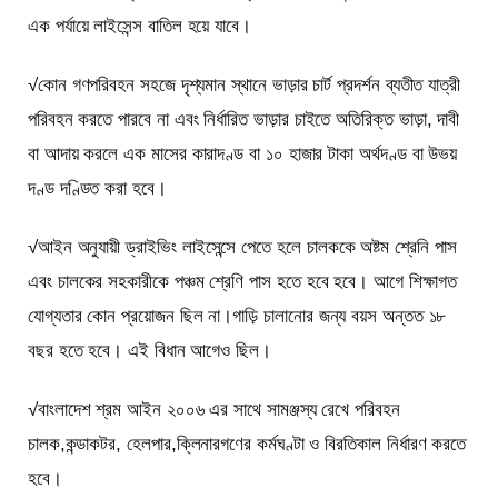
এক পর্যায়ে লাইসেন্স বাতিল হয়ে যাবে।
√কোন গণপরিবহন সহজে দৃশ্যমান স্থানে ভাড়ার চার্ট প্রদর্শন ব্যতীত যাত্রী
পরিবহন করতে পারবে না এবং নির্ধারিত ভাড়ার চাইতে অতিরিক্ত ভাড়া, দাবী
বা আদায় করলে এক মাসের কারাদণ্ড বা ১০ হাজার টাকা অর্থদণ্ড বা উভয়
দণ্ড দণ্ডিত করা হবে।
√আইন অনুযায়ী ড্রাইভিং লাইসেন্সে পেতে হলে চালককে অষ্টম শ্রেনি পাস
এবং চালকের সহকারীকে পঞ্চম শ্রেণি পাস হতে হবে হবে। আগে শিক্ষাগত
যোগ্যতার কোন প্রয়োজন ছিল না।গাড়ি চালানোর জন্য বয়স অন্তত ১৮
বছর হতে হবে। এই বিধান আগেও ছিল।
√বাংলাদেশ শ্রম আইন ২০০৬ এর সাথে সামঞ্জস্য রেখে পরিবহন
চালক,কন্ডাকটর, হেলপার,ক্লিনারগণের কর্মঘণ্টা ও বিরতিকাল নির্ধারণ করতে
হবে।