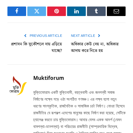
Facebook
Twitter
Pinterest
LinkedIn
Tumblr
Email
PREVIOUS ARTICLE
NEXT ARTICLE
প্রশাসন কি সুকৌশলে দায় এড়িয়ে
অধিকার কেউ দেয় না, অধিকার
যাচ্ছে?
আদায় করে নিতে হয়
Muktiforum
মুক্তিফোরাম একটি মুক্তিবাদী, বহুত্ববাদী এবং জনপন্থী সমাজ
নির্মাণের লক্ষ্যে গড়ে ওঠা সংগঠিত গণমঞ্চ। এর লক্ষ্য হলো নতুন
ধরণের সাংস্কৃতিক, রাজনৈতিক ও সামাজিক চর্চা নির্মাণ। নোংরা হিসেবে
রাজনীতির যে রূপকল্প এদেশের মানুষের কাছে নির্মাণ করা হয়েছে, সেটিকে
চ্যালেঞ্জ করতে চায় মুক্তিফোরাম। আবার যেসব একক আদর্শ (যেমন
বামপন্থা-ডানপন্থা) বা পরিচয়ের রাজনীতি (সাম্প্রদায়িক বিদ্বেষ,