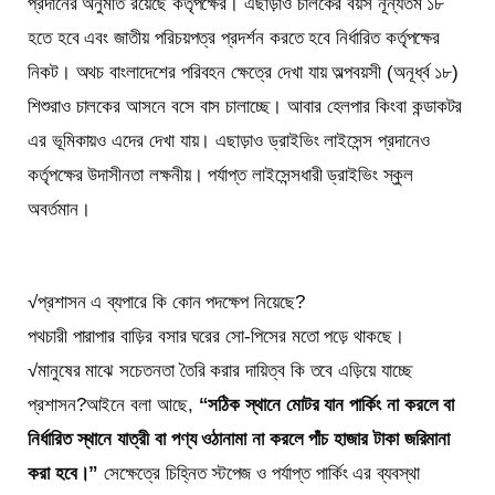
প্রদানের অনুমতি রয়েছে কর্তৃপক্ষের। এছাড়াও চালকের বয়স নূন্যতম ১৮
হতে হবে এবং জাতীয় পরিচয়পত্র প্রদর্শন করতে হবে নির্ধারিত কর্তৃপক্ষের
নিকট। অথচ বাংলাদেশের পরিবহন ক্ষেত্রে দেখা যায় অল্পবয়সী (অনূর্ধ্ব ১৮)
শিশুরাও চালকের আসনে বসে বাস চালাচ্ছে। আবার হেলপার কিংবা কন্ডাকটর
এর ভূমিকায়ও এদের দেখা যায়। এছাড়াও ড্রাইভিং লাইসেন্স প্রদানেও
কর্তৃপক্ষের উদাসীনতা লক্ষনীয়। পর্যাপ্ত লাইসেন্সধারী ড্রাইভিং স্কুল
অবর্তমান।
√প্রশাসন এ ব্যপারে কি কোন পদক্ষেপ নিয়েছে?
পথচারী পারাপার বাড়ির বসার ঘরের সো-পিসের মতো পড়ে থাকছে।
√মানুষের মাঝে সচেতনতা তৈরি করার দায়িত্ব কি তবে এড়িয়ে যাচ্ছে
প্রশাসন?
আইনে বলা আছে,
“সঠিক স্থানে মোটর যান পার্কিং না করলে বা
নির্ধারিত স্থানে যাত্রী বা পণ্য ওঠানামা না করলে পাঁচ হাজার টাকা জরিমানা
করা হবে।”
সেক্ষেত্রে চিহ্নিত স্টপেজ ও পর্যাপ্ত পার্কিং এর ব্যবস্থা