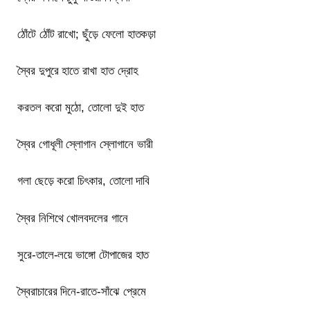
ঠোঁটে ঠোঁট রাখো; ছুঁড়ে ফেলো হাতকড়া
স্বৈর দুপুরে হাতে রাখা হাত দ্রোহ
করতল করো মুঠো, তোলো দুই হাত
স্বৈর গোধূলী স্লোগান স্লোগানে ভারী
গলা ছেড়ে করো চিৎকার, তোলো দাবি
স্বৈর নিশিথে খোলবদলের গানে
সুরে-তালে-লয়ে ভাঙ্গো টোপাজের হাত
স্বৈরাচারের দিনে-রাতে-সাঁঝে প্রেমে