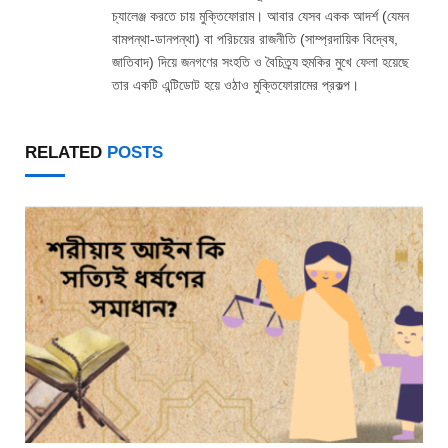
চ্যালেঞ্জ করতে চায় মুক্তিফোরাম। আবার যেসব একক আদর্শ (যেমন
বামপন্থা-ডানপন্থা) বা পরিচয়ের রাজনীতি (সাম্প্রদায়িক বিদ্বেষ,
জাতিবাদ) দিয়ে জনগণের সংহতি ও বৈচিত্র্য হুমকির মুখে ফেলা হয়েছে
তার একটি এন্টিডোট হয়ে ওঠাও মুক্তিফোরামের প্রকল্প।
RELATED
POSTS