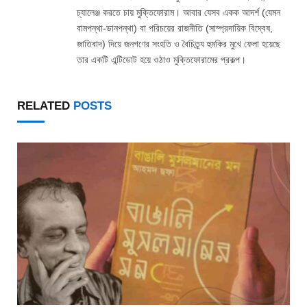
চ্যালেঞ্জ করতে চায় মুক্তিফোরাম। আবার যেসব একক আদর্শ (যেমন
বামপন্থা-ডানপন্থা) বা পরিচয়ের রাজনীতি (সাম্প্রদায়িক বিদ্বেষ,
জাতিবাদ) দিয়ে জনগণের সংহতি ও বৈচিত্র্য হুমকির মুখে ফেলা হয়েছে
তার একটি এন্টিডোট হয়ে ওঠাও মুক্তিফোরামের প্রকল্প।
RELATED
POSTS