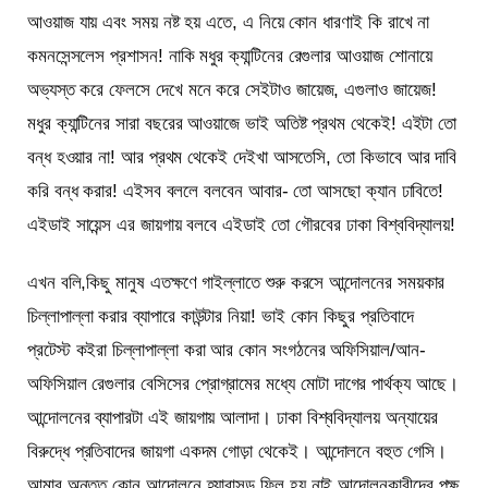
আওয়াজ যায় এবং সময় নষ্ট হয় এতে, এ নিয়ে কোন ধারণাই কি রাখে না
কমনসেন্সলেস প্রশাসন! নাকি মধুর ক্যান্টিনের রেগুলার আওয়াজ শোনায়ে
অভ্যস্ত করে ফেলসে দেখে মনে করে সেইটাও জায়েজ, এগুলাও জায়েজ!
মধুর ক্যান্টিনের সারা বছরের আওয়াজে ভাই অতিষ্ট প্রথম থেকেই! এইটা তো
বন্ধ হওয়ার না! আর প্রথম থেকেই দেইখা আসতেসি, তো কিভাবে আর দাবি
করি বন্ধ করার! এইসব বললে বলবেন আবার- তো আসছো ক্যান ঢাবিতে!
এইডাই সায়েন্স এর জায়গায় বলবে এইডাই তো গৌরবের ঢাকা বিশ্ববিদ্যালয়!
এখন বলি,কিছু মানুষ এতক্ষণে গাইল্লাতে শুরু করসে আন্দোলনের সময়কার
চিল্লাপাল্লা করার ব্যাপারে কাউন্টার নিয়া! ভাই কোন কিছুর প্রতিবাদে
প্রটেস্ট কইরা চিল্লাপাল্লা করা আর কোন সংগঠনের অফিসিয়াল/আন-
অফিসিয়াল রেগুলার বেসিসের প্রোগ্রামের মধ্যে মোটা দাগের পার্থক্য আছে।
আন্দোলনের ব্যাপারটা এই জায়গায় আলাদা। ঢাকা বিশ্ববিদ্যালয় অন্যায়ের
বিরুদ্ধে প্রতিবাদের জায়গা একদম গোড়া থেকেই। আন্দোলনে বহুত গেসি।
আমার অন্তত কোন আন্দোলনে হ্যারাসড ফিল হয় নাই আন্দোলনকারীদের পক্ষ