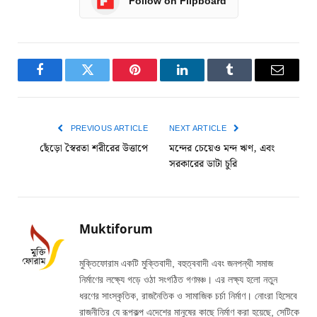
Follow on Flipboard
Facebook
Twitter
Pinterest
LinkedIn
Tumblr
Email
PREVIOUS ARTICLE
NEXT ARTICLE
ছেঁড়ো স্বৈরতা শরীরের উত্তাপে
মন্দের চেয়েও মন্দ ঋণ, এবং
সরকারের ডাটা চুরি
Muktiforum
মুক্তিফোরাম একটি মুক্তিবাদী, বহুত্ববাদী এবং জনপন্থী সমাজ
নির্মাণের লক্ষ্যে গড়ে ওঠা সংগঠিত গণমঞ্চ। এর লক্ষ্য হলো নতুন
ধরণের সাংস্কৃতিক, রাজনৈতিক ও সামাজিক চর্চা নির্মাণ। নোংরা হিসেবে
রাজনীতির যে রূপকল্প এদেশের মানুষের কাছে নির্মাণ করা হয়েছে, সেটিকে