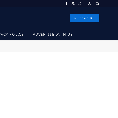
Facebook
X
Instagram
(Twitter)
SUBSCRIBE
VACY POLICY
ADVERTISE WITH US