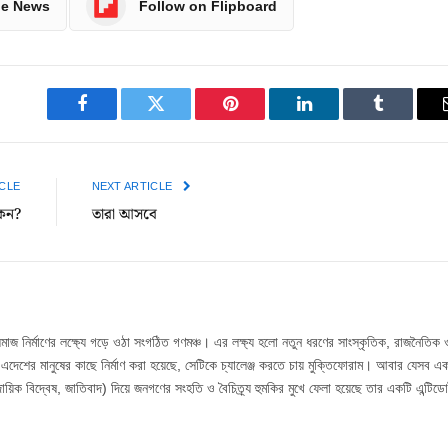
le News
Follow on Flipboard
Facebook
Twitter
Pinterest
LinkedIn
Tumblr
CLE
NEXT ARTICLE
েন?
তারা আসবে
সমাজ নির্মাণের লক্ষ্যে গড়ে ওঠা সংগঠিত গণমঞ্চ। এর লক্ষ্য হলো নতুন ধরণের সাংস্কৃতিক, রাজনৈতিক 
্প এদেশের মানুষের কাছে নির্মাণ করা হয়েছে, সেটিকে চ্যালেঞ্জ করতে চায় মুক্তিফোরাম। আবার যেসব 
ায়িক বিদ্বেষ, জাতিবাদ) দিয়ে জনগণের সংহতি ও বৈচিত্র্য হুমকির মুখে ফেলা হয়েছে তার একটি এন্টিডো