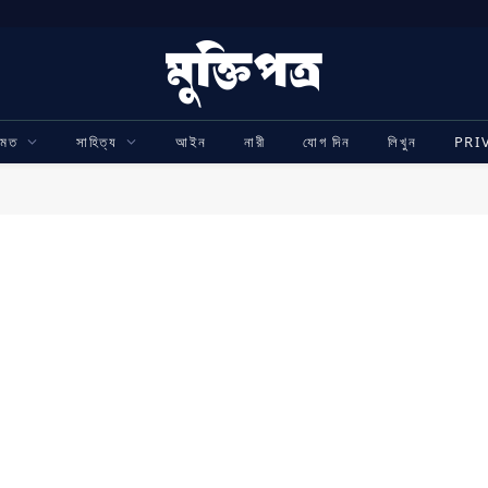
ামত
সাহিত্য
আইন
নারী
যোগ দিন
লিখুন
PRI