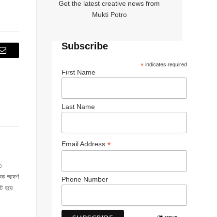
Get the latest creative news from
Mukti Potro
Subscribe
Email
*
indicates required
First Name
Last Name
*
Email Address
ও
একক আদর্শ
Phone Number
ট হয়ে