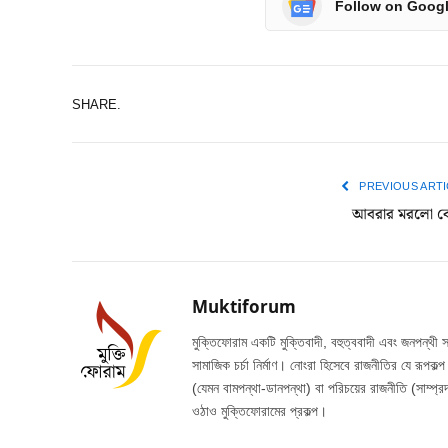
Follow on Goog
SHARE.
PREVIOUS ARTI
আবরার মরলো ক
Muktiforum
মুক্তিফোরাম একটি মুক্তিবাদী, বহুত্ববাদী এবং জনপন্থী 
সামাজিক চর্চা নির্মাণ। নোংরা হিসেবে রাজনীতির যে রূপকল
(যেমন বামপন্থা-ডানপন্থা) বা পরিচয়ের রাজনীতি (সাম্প্রদ
ওঠাও মুক্তিফোরামের প্রকল্প।