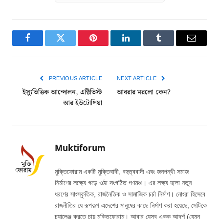
Facebook
Twitter
Pinterest
LinkedIn
Tumblr
Email
PREVIOUS ARTICLE
NEXT ARTICLE
ইস্যুভিত্তিক আন্দোলন, এক্টিভিস্ট
আবরার মরলো কেন?
আর ইউটোপিয়া
Muktiforum
মুক্তিফোরাম একটি মুক্তিবাদী, বহুত্ববাদী এবং জনপন্থী সমাজ
নির্মাণের লক্ষ্যে গড়ে ওঠা সংগঠিত গণমঞ্চ। এর লক্ষ্য হলো নতুন
ধরণের সাংস্কৃতিক, রাজনৈতিক ও সামাজিক চর্চা নির্মাণ। নোংরা হিসেবে
রাজনীতির যে রূপকল্প এদেশের মানুষের কাছে নির্মাণ করা হয়েছে, সেটিকে
চ্যালেঞ্জ করতে চায় মুক্তিফোরাম। আবার যেসব একক আদর্শ (যেমন