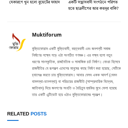
যেকারণে খুন হলো বুয়েটের ফাহাদ
একটি সন্ত্রাসবাদী সংগঠনে পরিণত
হতে ছাত্রলীগের আর কতদূর বাকি?
Muktiforum
মুক্তিফোরাম একটি মুক্তিবাদী, বহুত্ববাদী এবং জনপন্থী সমাজ
নির্মাণের লক্ষ্যে গড়ে ওঠা সংগঠিত গণমঞ্চ। এর লক্ষ্য হলো নতুন
ধরণের সাংস্কৃতিক, রাজনৈতিক ও সামাজিক চর্চা নির্মাণ। নোংরা হিসেবে
রাজনীতির যে রূপকল্প এদেশের মানুষের কাছে নির্মাণ করা হয়েছে, সেটিকে
চ্যালেঞ্জ করতে চায় মুক্তিফোরাম। আবার যেসব একক আদর্শ (যেমন
বামপন্থা-ডানপন্থা) বা পরিচয়ের রাজনীতি (সাম্প্রদায়িক বিদ্বেষ,
জাতিবাদ) দিয়ে জনগণের সংহতি ও বৈচিত্র্য হুমকির মুখে ফেলা হয়েছে
তার একটি এন্টিডোট হয়ে ওঠাও মুক্তিফোরামের প্রকল্প।
RELATED
POSTS