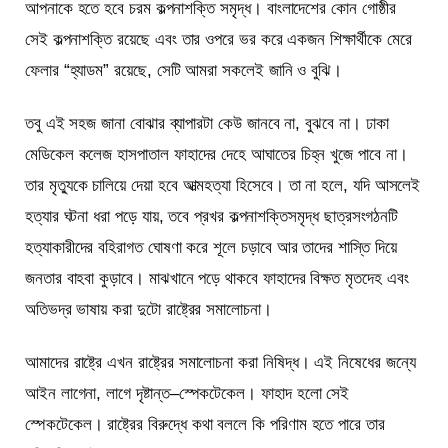
আপনাকে হতে হবে চরম কল্পনাশক্তি সমৃদ্ধ। বাংলাদেশের কোন গোষ্ঠীর
সেই কল্পনাশক্তি রয়েছে এবং তার ওপরে ভর করে একজন শিক্ষার্থীকে মেরে
ফেলার “হ্যাডম” রয়েছে, সেটি আমরা সকলেই জানি ও বুঝি।
তবু এই সহজ জানা বোঝার ব্যাপারটা কেউ জানবে না, বুঝবে না। ঢাকা
মেডিকেল কলেজ হাসপাতাল ফাহাদের দেহে আঘাতের চিহ্ন খুজে পাবে না।
তার মৃত্যুকে চালিয়ে দেয়া হবে আত্মহত্যা হিসেবে। তা না হলে, যদি আসলেই
হত্যার ঘটনা ধরা পড়ে যায়, তবে প্রখর কল্পনাশক্তিসমৃদ্ধ ছাত্রসংগঠনটি
হত্যাকারীদের বহিরাগত ঘোষণা করে শূলে চড়াবে আর তাদের শাস্তি দিয়ে
জনতার বাহবা কুড়াবে। মাঝখানে পড়ে থাকবে ফাহাদের বিক্ষত মৃতদেহ এবং
অতিভদ্র ভাষায় করা দুটো রাষ্ট্রের সমালোচনা।
আমাদের রাষ্ট্রে এখন রাষ্ট্রের সমালোচনা করা নিষিদ্ধ। এই নিষেধের জন্যে
আইন লাগেনা, লাগে দৃষ্টান্ত–স্পেকটেকেল। ফাহাদ হলো সেই
স্পেকটেকেল। রাষ্ট্রের বিরুদ্ধে কথা বললে কি পরিণাম হতে পারে তার