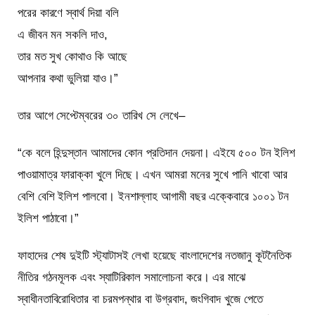
পরের কারণে স্বার্থ দিয়া বলি
এ জীবন মন সকলি দাও,
তার মত সুখ কোথাও কি আছে
আপনার কথা ভুলিয়া যাও।”
তার আগে সেপ্টেম্বরের ৩০ তারিখ সে লেখে–
“কে বলে হিন্দুস্তান আমাদের কোন প্রতিদান দেয়না। এইযে ৫০০ টন ইলিশ
পাওয়ামাত্র ফারাক্কা খুলে দিছে। এখন আমরা মনের সুখে পানি খাবো আর
বেশি বেশি ইলিশ পালবো। ইনশাল্লাহ আগামী বছর এক্কেবারে ১০০১ টন
ইলিশ পাঠাবো।”
ফাহাদের শেষ দুইটি স্ট্যাটাসই লেখা হয়েছে বাংলাদেশের নতজানু কূটনৈতিক
নীতির গঠনমূলক এবং স্যাটিরিকাল সমালোচনা করে। এর মাঝে
স্বাধীনতাবিরোধিতার বা চরমপন্থার বা উগ্রবাদ, জংগিবাদ খুজে পেতে