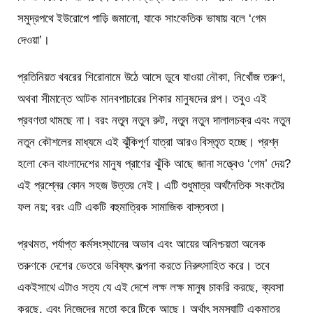
সমুদ্রপথে ইউরোপে পাড়ি জমানো, যাকে সাংকেতিক ভাষায় বলে ‘গেম
দেওয়া’।
প্রতিনিয়ত খবরের শিরোনামে উঠে আসে ডুবে যাওয়া নৌকা, নিখোঁজ তরুণ,
অথবা সীমান্তে আটক মানবপাচারের শিকার মানুষদের গল্প। তবুও এই
প্রবণতা থামছে না। বরং নতুন নতুন রুট, নতুন নতুন দালালচক্র এবং নতুন
নতুন কৌশলের মাধ্যমে এই ঝুঁকিপূর্ণ যাত্রা আরও বিস্তৃত হচ্ছে। প্রশ্ন
হলো কেন বাংলাদেশের মানুষ প্রাণের ঝুঁকি আছে জানা সত্ত্বেও ‘গেম’ দেয়?
এই প্রশ্নের কোন সহজ উত্তর নেই। এটি শুধুমাত্র অর্থনৈতিক সংকটের
ফল নয়; বরং এটি একটি বহুমাত্রিক সামাজিক বাস্তবতা।
প্রথমত, পর্যাপ্ত কর্মসংস্থানের অভাব এবং আয়ের অনিশ্চয়তা অনেক
তরুণকে দেশের ভেতরে ভবিষ্যৎ কল্পনা করতে নিরুৎসাহিত করে। তবে
একইসাথে এটাও সত্য যে এই দেশে লক্ষ লক্ষ মানুষ চাকরি করছে, ব্যবসা
করছে, এবং নিজেদের মতো করে টিকে আছে। অর্থাৎ সমস্যাটি একমাত্র