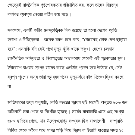
ক্ষেত্রেই রাজনৈতিক পৃষ্ঠপোষকতায় পরিচালিত হয়, ফলে তাদের বিরুদ্ধে
কার্যকর ব্যবস্থা নেওয়া কঠিন হয়ে পড়ে।
সবশেষে, একটি গভীর মনস্তাত্ত্বিক দিক রয়েছে তা হলো দেশের প্রতি
হতাশা ও বিচ্ছিন্নতা। অনেক তরুণ মনে করে, “যেভাবেই হোক দেশ ছাড়তে
হবে”; এমনকি যদি সেই পথে মৃত্যু ঝুঁকি থাকে তবুও। দেশের চলমান
রাজনৈতিক অস্থিরতা ও নিরাপত্তার অভাববোধ থেকেই এই প্রবণতার জন্ম।
ইউরোপে যাওয়ার স্বপ্ন তাদের কাছে এতটাই প্রবল হয়ে উঠেছে যে, সেই
স্বপ্ন পূরণের জন্য তারা ভূমধ্যসাগরের মৃত্যুফাঁদে ঝাঁপ দিতেও দ্বিধা করছে
না।
জাতিসংঘের তথ্য অনুযায়ী, চলতি বছরের প্রথম দুই মাসেই অন্তত ৬০৬ জন
অভিবাসী মারা গেছে বা নিখোঁজ হয়েছে। মার্চের মাঝামাঝি এসে এই সংখ্যা
৬৮০ ছাড়িয়ে গেছে, যার উল্লেখযোগ্য সংখ্যক ছিল বাংলাদেশী। সম্প্রতি
লিবিয়া থেকে অবৈধ পথে সাগর পাড়ি দিয়ে গ্রিস বা ইতালি যাওয়ার সময় ২২