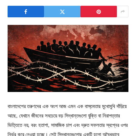
বাংলাদেশের তরুণদের এক অংশ আজ এমন এক বাস্তবতার মুখোমুখি দাঁড়িয়ে
আছে, যেখানে জীবনের সবচেয়ে বড় সিদ্ধান্তগুলো যুক্তি বা নিরাপত্তার
ভিত্তিতে নয়, বরং হতাশা, সামাজিক চাপ এবং দ্রুত সফলতার স্বপ্নের ওপর
নির্ভর করে নেওয়া হচ্ছে। সেই সিদ্ধান্তগুলোর একটি হলো অবৈধভাবে