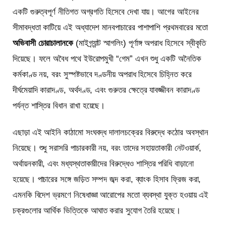
একটি গুরুত্বপূর্ণ নীতিগত অগ্রগতি হিসেবে দেখা যায়। আগের আইনের
সীমাবদ্ধতা কাটিয়ে এই অধ্যাদেশ মানবপাচারের পাশাপাশি প্রথমবারের মতো
অভিবাসী চোরাচালানকে
(মাইগ্র্যান্ট স্মাগলিং) পূর্ণাঙ্গ অপরাধ হিসেবে স্বীকৃতি
দিয়েছে। ফলে অবৈধ পথে ইউরোপমুখী “গেম” এখন শুধু একটি অনৈতিক
কর্মকাণ্ড নয়, বরং সুস্পষ্টভাবে দণ্ডনীয় অপরাধ হিসেবে চিহ্নিত করে
দীর্ঘমেয়াদি কারাদণ্ড, অর্থদণ্ড, এবং গুরুতর ক্ষেত্রে যাবজ্জীবন কারাদণ্ড
পর্যন্ত শাস্তির বিধান রাখা হয়েছে।
এছাড়া এই আইনি কাঠামো সংঘবদ্ধ দালালচক্রের বিরুদ্ধে কঠোর অবস্থান
নিয়েছে। শুধু সরাসরি পাচারকারী নয়, বরং তাদের সহায়তাকারী নেটওয়ার্ক,
অর্থায়নকারী, এবং মধ্যস্থতাকারীদের বিরুদ্ধেও শাস্তির পরিধি বাড়ানো
হয়েছে। পাচারের সঙ্গে জড়িত সম্পদ জব্দ করা, ব্যাংক হিসাব ফ্রিজ করা,
এমনকি বিদেশ ভ্রমণে নিষেধাজ্ঞা আরোপের মতো ব্যবস্থা যুক্ত হওয়ায় এই
চক্রগুলোর আর্থিক ভিত্তিকে আঘাত করার সুযোগ তৈরি হয়েছে।