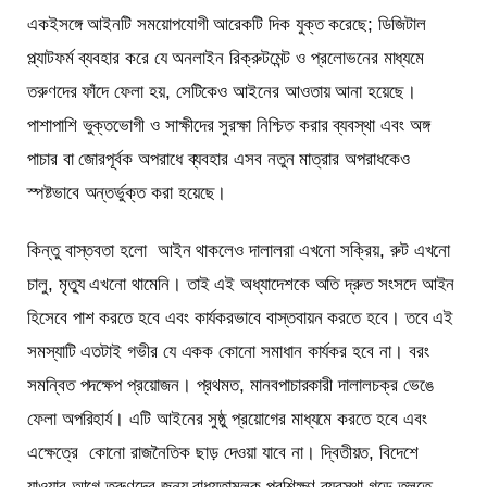
একইসঙ্গে আইনটি সময়োপযোগী আরেকটি দিক যুক্ত করেছে; ডিজিটাল
প্ল্যাটফর্ম ব্যবহার করে যে অনলাইন রিক্রুটমেন্ট ও প্রলোভনের মাধ্যমে
তরুণদের ফাঁদে ফেলা হয়, সেটিকেও আইনের আওতায় আনা হয়েছে।
পাশাপাশি ভুক্তভোগী ও সাক্ষীদের সুরক্ষা নিশ্চিত করার ব্যবস্থা এবং অঙ্গ
পাচার বা জোরপূর্বক অপরাধে ব্যবহার এসব নতুন মাত্রার অপরাধকেও
স্পষ্টভাবে অন্তর্ভুক্ত করা হয়েছে।
কিন্তু বাস্তবতা হলো আইন থাকলেও দালালরা এখনো সক্রিয়, রুট এখনো
চালু, মৃত্যু এখনো থামেনি। তাই এই অধ্যাদেশকে অতি দ্রুত সংসদে আইন
হিসেবে পাশ করতে হবে এবং কার্যকরভাবে বাস্তবায়ন করতে হবে।
তবে এই
সমস্যাটি এতটাই গভীর যে একক কোনো সমাধান কার্যকর হবে না। বরং
সমন্বিত পদক্ষেপ প্রয়োজন। প্রথমত, মানবপাচারকারী দালালচক্র ভেঙে
ফেলা অপরিহার্য। এটি আইনের সুষ্ঠু প্রয়োগের মাধ্যমে করতে হবে এবং
এক্ষেত্রে কোনো রাজনৈতিক ছাড় দেওয়া যাবে না। দ্বিতীয়ত, বিদেশে
যাওয়ার আগে তরুণদের জন্য বাধ্যতামূলক প্রশিক্ষণ ব্যবস্থা গড়ে তুলতে